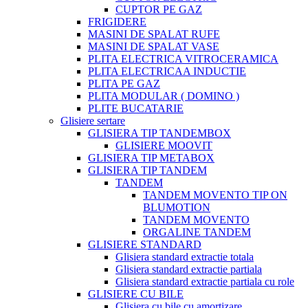
CUPTOR PE GAZ
FRIGIDERE
MASINI DE SPALAT RUFE
MASINI DE SPALAT VASE
PLITA ELECTRICA VITROCERAMICA
PLITA ELECTRICAA INDUCTIE
PLITA PE GAZ
PLITA MODULAR ( DOMINO )
PLITE BUCATARIE
Glisiere sertare
GLISIERA TIP TANDEMBOX
GLISIERE MOOVIT
GLISIERA TIP METABOX
GLISIERA TIP TANDEM
TANDEM
TANDEM MOVENTO TIP ON
BLUMOTION
TANDEM MOVENTO
ORGALINE TANDEM
GLISIERE STANDARD
Glisiera standard extractie totala
Glisiera standard extractie partiala
Glisiera standard extractie partiala cu role
GLISIERE CU BILE
Glisiera cu bile cu amortizare