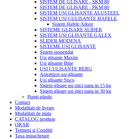
SISTEM DE GLISARE - SKM 80
SISTEM DE GLISARE - PKM 80
SISTEM USI GLISANTE ALUSTEEL
SISTEM USI CULISANTE HAFELE
Sistem Hafele Adoor
SISTEME GLISARE SLIDER
SISTEM USI GLISANTE GALEX
SLIDER MODENA
SISTEME USI GLISANTE
Sistem suspendat
Usi glisante Maxim
Usi glisante Blue
USI CULISANTE BERG
Amortizor usi glisante
Usi glisante Sisco
Sistem glisare usi mici pana in 15 kg
Sistem glisare usi mici pana in 30 kg
Pungi plastic
Contact
Modalitati de livrare
Modalitati de plata
CATALOG produse
ORAR
Termeni si Conditii
Taxa impachetare