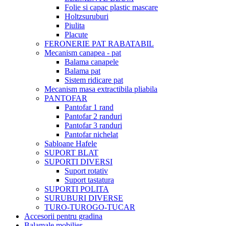
Folie si capac plastic mascare
Holtzsuruburi
Piulita
Placute
FERONERIE PAT RABATABIL
Mecanism canapea - pat
Balama canapele
Balama pat
Sistem ridicare pat
Mecanism masa extractibila pliabila
PANTOFAR
Pantofar 1 rand
Pantofar 2 randuri
Pantofar 3 randuri
Pantofar nichelat
Sabloane Hafele
SUPORT BLAT
SUPORTI DIVERSI
Suport rotativ
Suport tastatura
SUPORTI POLITA
SURUBURI DIVERSE
TURO-TUROGO-TUCAR
Accesorii pentru gradina
Balamale mobilier