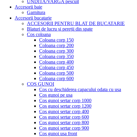
UNDITA/VARGA pescuit
Accesorii baie
Garnitura
Accesorii bucatarie
ACCESORII PENTRU BLAT DE BUCATARIE
Blaturi de lucru şi pereții din spate
Cos coloana
Coloana corp 150
Coloana corp 200
Coloana corp 300
Coloana corp 350
Coloana corp 400
Coloana corp 450
Coloana corp 500
Coloana corp 600
COS GUNOI
Cos cu deschiderea capacului odata cu usa
Cos gunoi pe usa
Cos gunoi sertar corp 1000
Cos gunoi sertar corp 1200
Cos gunoi sertar corp 400
Cos gunoi sertar corp 600
Cos gunoi sertar corp 800
Cos gunoi sertar corp 900
Cos gunoi usa front