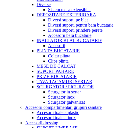
Diverse
Sistem masa extensibila
DEPOZITARE EXTERIOARA
Diversi suporti pe blat
Diversi suporti pentru bara bucatarie
Diversi suporti prindere perete
Accesorii bara bucatarie
INALTATOR BLAT BUCATARIE
Accesorii
PLINTA BUCATARIE
Coltar plinta
Clips plinta
MESE DE CALCAT
SUPORT PAHARE
PRIZE BUCATARIE
TAVA TACAMURI SERTAR
SCURGATOR / PICURATOR
Scurgator in sertar
Scurgator inox
Scurgator galvanizat
Accesorii compartimentari grupuri sanitare
Accesorii toaleta plastic
Accesorii toaleta inox
Accesorii dressing
SUPORT UMERASE