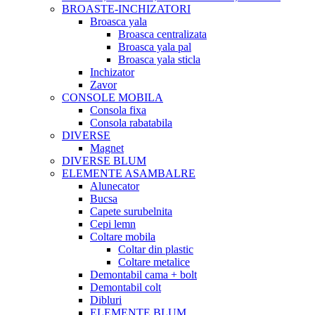
BROASTE-INCHIZATORI
Broasca yala
Broasca centralizata
Broasca yala pal
Broasca yala sticla
Inchizator
Zavor
CONSOLE MOBILA
Consola fixa
Consola rabatabila
DIVERSE
Magnet
DIVERSE BLUM
ELEMENTE ASAMBALRE
Alunecator
Bucsa
Capete surubelnita
Cepi lemn
Coltare mobila
Coltar din plastic
Coltare metalice
Demontabil cama + bolt
Demontabil colt
Dibluri
ELEMENTE BLUM