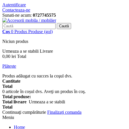
Autentificare
Contacteaza-ne
Sunati-ne acum:
0727745575
Caută
Coş
0
Produs
Produse
(gol)
Niciun produs
Urmeaza a se stabili
Livrare
0,00 lei
Total
Plăteşte
Produs adăugat cu succes la coşul dvs.
Cantitate
Total
0
articole în coșul dvs.
Aveţi un produs în coş.
Total produse:
Total livrare
Urmeaza a se stabili
Total
Continuaţi cumpărăturie
Finalizați comanda
Meniu
Home