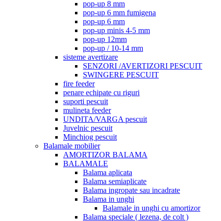
pop-up 8 mm
pop-up 6 mm fumigena
pop-up 6 mm
pop-up minis 4-5 mm
pop-up 12mm
pop-up / 10-14 mm
sisteme avertizare
SENZORI /AVERTIZORI PESCUIT
SWINGERE PESCUIT
fire feeder
penare echipate cu riguri
suporti pescuit
mulineta feeder
UNDITA/VARGA pescuit
Juvelnic pescuit
Minchiog pescuit
Balamale mobilier
AMORTIZOR BALAMA
BALAMALE
Balama aplicata
Balama semiaplicate
Balama ingropate sau incadrate
Balama in unghi
Balamale in unghi cu amortizor
Balama speciale ( lezena, de colt )