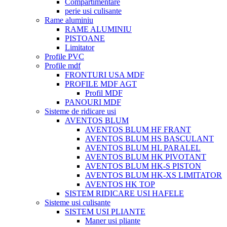
Compartimentare
perie usi culisante
Rame aluminiu
RAME ALUMINIU
PISTOANE
Limitator
Profile PVC
Profile mdf
FRONTURI USA MDF
PROFILE MDF AGT
Profil MDF
PANOURI MDF
Sisteme de ridicare usi
AVENTOS BLUM
AVENTOS BLUM HF FRANT
AVENTOS BLUM HS BASCULANT
AVENTOS BLUM HL PARALEL
AVENTOS BLUM HK PIVOTANT
AVENTOS BLUM HK-S PISTON
AVENTOS BLUM HK-XS LIMITATOR
AVENTOS HK TOP
SISTEM RIDICARE USI HAFELE
Sisteme usi culisante
SISTEM USI PLIANTE
Maner usi pliante