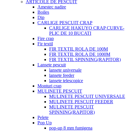
ARTICOLE DE PESCUIT
Amestec nadire
Boiles
Dip
CARLIGE PESCUIT CRAP
CARLIGE HAKUYO CRAP CURVE-
PLIC DE 10 BUCATI
Fire crap
Fir textil
FIR TEXTIL ROLA DE 100M
FIR TEXTIL ROLA DE 1000M
FIR TEXTIL SPINNING(RAPITOR)
Lansete pescuit
lansete universale
lansete feeder
lansete telescopice
Monturi crap
MULINETE PESCUIT
MULINETE PESCUIT UNIVERSALE
MULINETE PESCUIT FEEDER
MULINETE PESCUIT
SPINNING(RAPITOR)
Pelete
Pop Up
pop-up 8 mm fumigena