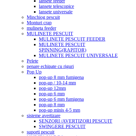
lansete feeder
lansete telescopice
lansete universale
Minchiog pescuit
Monturi crap
mulineta feeder
MULINETE PESCUIT
MULINETE PESCUIT FEEDER
MULINETE PESCUIT
SPINNING(RAPITOR)
MULINETE PESCUIT UNIVERSALE
Pelete
penare echipate cu riguri
Pop Up
pop-up 8 mm fumigena
pop-up / 10-14 mm
pop-up 12mm
pop-up 6 mm
pop-up 6 mm fumigena
pop-up 8 mm
pop-up minis 4-5 mm
sisteme avertizare
SENZORI /AVERTIZORI PESCUIT
SWINGERE PESCUIT
suporti pescuit