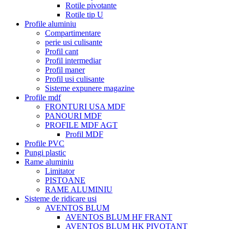
Rotile pivotante
Rotile tip U
Profile aluminiu
Compartimentare
perie usi culisante
Profil cant
Profil intermediar
Profil maner
Profil usi culisante
Sisteme expunere magazine
Profile mdf
FRONTURI USA MDF
PANOURI MDF
PROFILE MDF AGT
Profil MDF
Profile PVC
Pungi plastic
Rame aluminiu
Limitator
PISTOANE
RAME ALUMINIU
Sisteme de ridicare usi
AVENTOS BLUM
AVENTOS BLUM HF FRANT
AVENTOS BLUM HK PIVOTANT