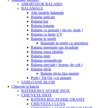
AMORTIZOR BALAMA
BALAMALE
Alte modele balamale
Balama aplicata
Balama bar
Balama batanta
Balama cu apasare ( tip-on, push )
Balama cu lipire UV
Balama in unghi
Balamale in unghi cu amortizor
Balama ingropate sau incadrate
Balama masa pliabila
Balama mini
Balama semiaplicate
Balama speciale ( lezena, de colt )
Balama sticla
Balama sticla fara gaurire
Push ( Tip On ) cu apasare
SABLOANE BLUM
Chiuvete si baterii
BATERII BUCATARIE INOX
CHIUVETE INOX
BATERII BUCATARIE GRANIT
CHIUVETA 1 CUVA