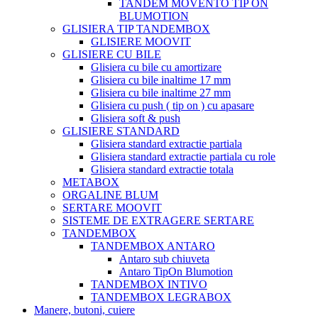
TANDEM MOVENTO TIP ON
BLUMOTION
GLISIERA TIP TANDEMBOX
GLISIERE MOOVIT
GLISIERE CU BILE
Glisiera cu bile cu amortizare
Glisiera cu bile inaltime 17 mm
Glisiera cu bile inaltime 27 mm
Glisiera cu push ( tip on ) cu apasare
Glisiera soft & push
GLISIERE STANDARD
Glisiera standard extractie partiala
Glisiera standard extractie partiala cu role
Glisiera standard extractie totala
METABOX
ORGALINE BLUM
SERTARE MOOVIT
SISTEME DE EXTRAGERE SERTARE
TANDEMBOX
TANDEMBOX ANTARO
Antaro sub chiuveta
Antaro TipOn Blumotion
TANDEMBOX INTIVO
TANDEMBOX LEGRABOX
Manere, butoni, cuiere