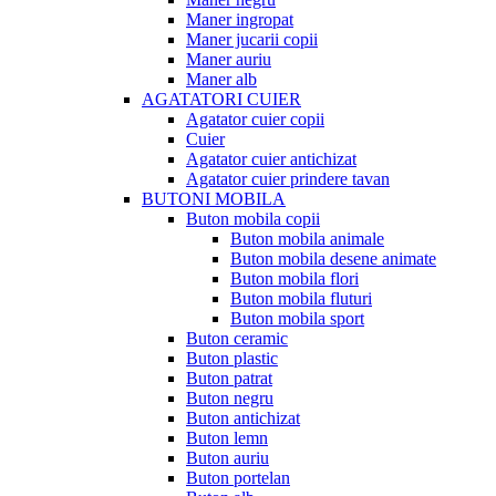
Maner ingropat
Maner jucarii copii
Maner auriu
Maner alb
AGATATORI CUIER
Agatator cuier copii
Cuier
Agatator cuier antichizat
Agatator cuier prindere tavan
BUTONI MOBILA
Buton mobila copii
Buton mobila animale
Buton mobila desene animate
Buton mobila flori
Buton mobila fluturi
Buton mobila sport
Buton ceramic
Buton plastic
Buton patrat
Buton negru
Buton antichizat
Buton lemn
Buton auriu
Buton portelan