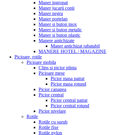
Maner ingropat
Maner jucarii copii
Maner negru
Maner portelan
Maner si buton inox
Maner si buton metalic
Maner si buton plastic
Manere antichizate
Maner antichizat rabatabil
MANERE HOTEL / MAGAZINE
Picioare, rotile
Picioare mobila
Clips si picior plinta
Picioare mese
Picior masa patrat
Picior masa rotund
Picior canapea
Picior central
Picior central patrat
Picior central rotund
Picior nivelare
Rotile
Rotile cu surub
Rotile fixe
Rotile nylon