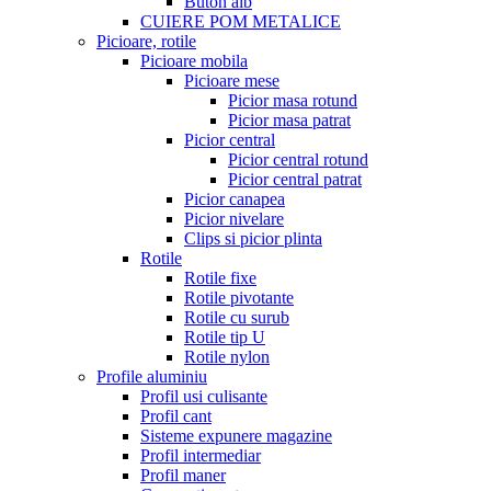
Buton alb
CUIERE POM METALICE
Picioare, rotile
Picioare mobila
Picioare mese
Picior masa rotund
Picior masa patrat
Picior central
Picior central rotund
Picior central patrat
Picior canapea
Picior nivelare
Clips si picior plinta
Rotile
Rotile fixe
Rotile pivotante
Rotile cu surub
Rotile tip U
Rotile nylon
Profile aluminiu
Profil usi culisante
Profil cant
Sisteme expunere magazine
Profil intermediar
Profil maner