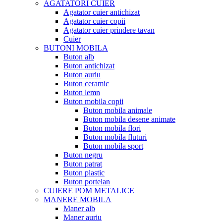
AGATATORI CUIER
Agatator cuier antichizat
Agatator cuier copii
Agatator cuier prindere tavan
Cuier
BUTONI MOBILA
Buton alb
Buton antichizat
Buton auriu
Buton ceramic
Buton lemn
Buton mobila copii
Buton mobila animale
Buton mobila desene animate
Buton mobila flori
Buton mobila fluturi
Buton mobila sport
Buton negru
Buton patrat
Buton plastic
Buton portelan
CUIERE POM METALICE
MANERE MOBILA
Maner alb
Maner auriu