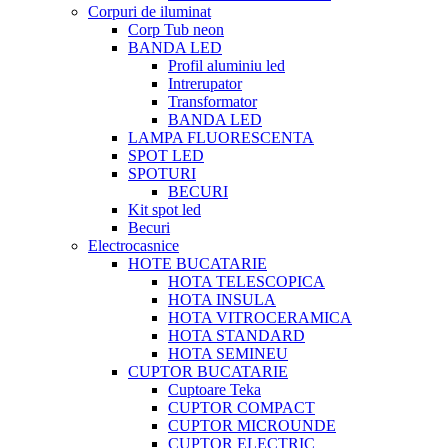
Corpuri de iluminat
Corp Tub neon
BANDA LED
Profil aluminiu led
Intrerupator
Transformator
BANDA LED
LAMPA FLUORESCENTA
SPOT LED
SPOTURI
BECURI
Kit spot led
Becuri
Electrocasnice
HOTE BUCATARIE
HOTA TELESCOPICA
HOTA INSULA
HOTA VITROCERAMICA
HOTA STANDARD
HOTA SEMINEU
CUPTOR BUCATARIE
Cuptoare Teka
CUPTOR COMPACT
CUPTOR MICROUNDE
CUPTOR ELECTRIC