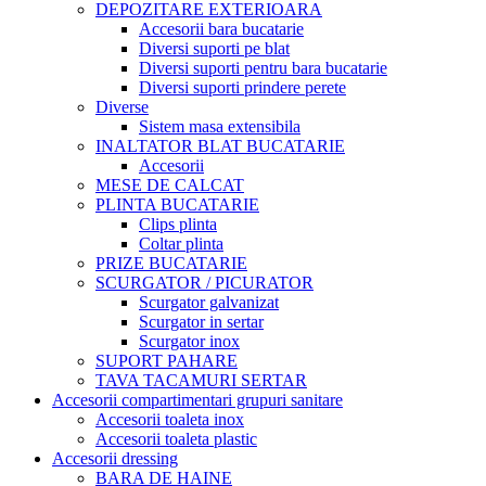
DEPOZITARE EXTERIOARA
Accesorii bara bucatarie
Diversi suporti pe blat
Diversi suporti pentru bara bucatarie
Diversi suporti prindere perete
Diverse
Sistem masa extensibila
INALTATOR BLAT BUCATARIE
Accesorii
MESE DE CALCAT
PLINTA BUCATARIE
Clips plinta
Coltar plinta
PRIZE BUCATARIE
SCURGATOR / PICURATOR
Scurgator galvanizat
Scurgator in sertar
Scurgator inox
SUPORT PAHARE
TAVA TACAMURI SERTAR
Accesorii compartimentari grupuri sanitare
Accesorii toaleta inox
Accesorii toaleta plastic
Accesorii dressing
BARA DE HAINE