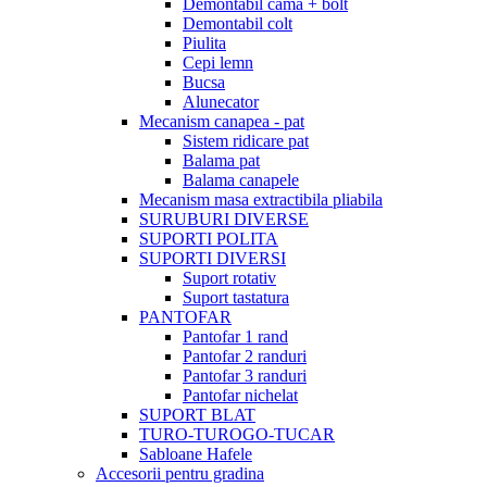
Demontabil cama + bolt
Demontabil colt
Piulita
Cepi lemn
Bucsa
Alunecator
Mecanism canapea - pat
Sistem ridicare pat
Balama pat
Balama canapele
Mecanism masa extractibila pliabila
SURUBURI DIVERSE
SUPORTI POLITA
SUPORTI DIVERSI
Suport rotativ
Suport tastatura
PANTOFAR
Pantofar 1 rand
Pantofar 2 randuri
Pantofar 3 randuri
Pantofar nichelat
SUPORT BLAT
TURO-TUROGO-TUCAR
Sabloane Hafele
Accesorii pentru gradina