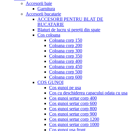
Accesorii baie
Garnitura
Accesorii bucatarie
ACCESORII PENTRU BLAT DE
BUCATARIE
Blaturi de lucru şi pereții din spate
Cos coloana
Coloana corp 150
Coloana corp 200
Coloana corp 300
Coloana corp 350
Coloana corp 400
Coloana corp 450
Coloana corp 500
Coloana corp 600
COS GUNOI
Cos gunoi pe usa
Cos cu deschiderea capacului odata cu usa
Cos gunoi sertar corp 400
Cos gunoi sertar corp 600
Cos gunoi sertar corp 800
Cos gunoi sertar corp 900
Cos gunoi sertar corp 1200
Cos gunoi sertar corp 1000
Cos gunoi usa front