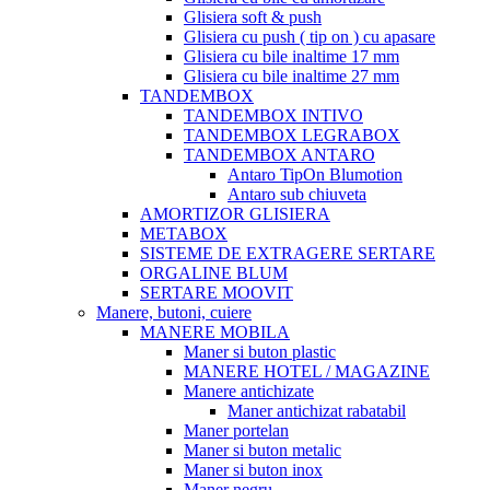
Glisiera soft & push
Glisiera cu push ( tip on ) cu apasare
Glisiera cu bile inaltime 17 mm
Glisiera cu bile inaltime 27 mm
TANDEMBOX
TANDEMBOX INTIVO
TANDEMBOX LEGRABOX
TANDEMBOX ANTARO
Antaro TipOn Blumotion
Antaro sub chiuveta
AMORTIZOR GLISIERA
METABOX
SISTEME DE EXTRAGERE SERTARE
ORGALINE BLUM
SERTARE MOOVIT
Manere, butoni, cuiere
MANERE MOBILA
Maner si buton plastic
MANERE HOTEL / MAGAZINE
Manere antichizate
Maner antichizat rabatabil
Maner portelan
Maner si buton metalic
Maner si buton inox
Maner negru