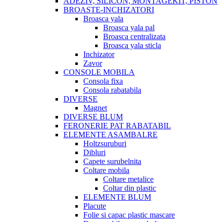
ADEZIV, SILICON, MONTAGEKIT, PISTON
BROASTE-INCHIZATORI
Broasca yala
Broasca yala pal
Broasca centralizata
Broasca yala sticla
Inchizator
Zavor
CONSOLE MOBILA
Consola fixa
Consola rabatabila
DIVERSE
Magnet
DIVERSE BLUM
FERONERIE PAT RABATABIL
ELEMENTE ASAMBALRE
Holtzsuruburi
Dibluri
Capete surubelnita
Coltare mobila
Coltare metalice
Coltar din plastic
ELEMENTE BLUM
Placute
Folie si capac plastic mascare