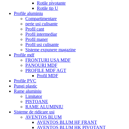
Rotile pivotante
Rotile tip U
Profile aluminiu
Compartimentare
perie usi culisante
Profil cant
Profil intermediar
Profil maner
Profil usi culisante
Sisteme expunere magazine
Profile mdf
FRONTURI USA MDF
PANOURI MDF
PROFILE MDF AGT
Profil MDF
Profile PVC
Pungi plastic
Rame aluminiu
Limitator
PISTOANE
RAME ALUMINIU
Sisteme de ridicare usi
AVENTOS BLUM
AVENTOS BLUM HF FRANT
AVENTOS BLUM HK PIVOTANT