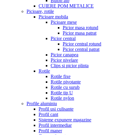
Buton alb
CUIERE POM METALICE
Picioare, rotile
Picioare mobila
Picioare mese
Picior masa rotund
Picior masa patrat
Picior central
Picior central rotund
Picior central patrat
Picior canapea
Picior nivelare
Clips si picior plinta
Rotile
Rotile fixe
Rotile pivotante
Rotile cu surub
Rotile tip U
Rotile nylon
Profile aluminiu
Profil usi culisante
Profil cant
Sisteme expunere magazine
Profil intermediar
Profil maner