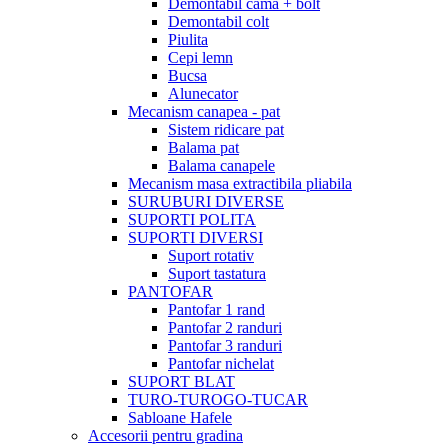
Demontabil cama + bolt
Demontabil colt
Piulita
Cepi lemn
Bucsa
Alunecator
Mecanism canapea - pat
Sistem ridicare pat
Balama pat
Balama canapele
Mecanism masa extractibila pliabila
SURUBURI DIVERSE
SUPORTI POLITA
SUPORTI DIVERSI
Suport rotativ
Suport tastatura
PANTOFAR
Pantofar 1 rand
Pantofar 2 randuri
Pantofar 3 randuri
Pantofar nichelat
SUPORT BLAT
TURO-TUROGO-TUCAR
Sabloane Hafele
Accesorii pentru gradina