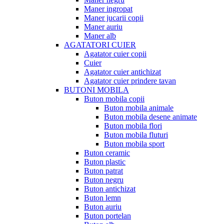
Maner ingropat
Maner jucarii copii
Maner auriu
Maner alb
AGATATORI CUIER
Agatator cuier copii
Cuier
Agatator cuier antichizat
Agatator cuier prindere tavan
BUTONI MOBILA
Buton mobila copii
Buton mobila animale
Buton mobila desene animate
Buton mobila flori
Buton mobila fluturi
Buton mobila sport
Buton ceramic
Buton plastic
Buton patrat
Buton negru
Buton antichizat
Buton lemn
Buton auriu
Buton portelan