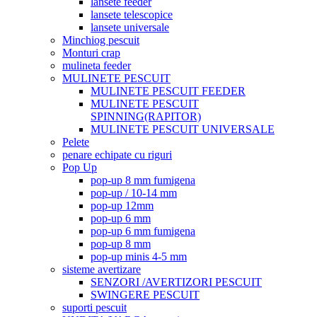
lansete feeder
lansete telescopice
lansete universale
Minchiog pescuit
Monturi crap
mulineta feeder
MULINETE PESCUIT
MULINETE PESCUIT FEEDER
MULINETE PESCUIT
SPINNING(RAPITOR)
MULINETE PESCUIT UNIVERSALE
Pelete
penare echipate cu riguri
Pop Up
pop-up 8 mm fumigena
pop-up / 10-14 mm
pop-up 12mm
pop-up 6 mm
pop-up 6 mm fumigena
pop-up 8 mm
pop-up minis 4-5 mm
sisteme avertizare
SENZORI /AVERTIZORI PESCUIT
SWINGERE PESCUIT
suporti pescuit