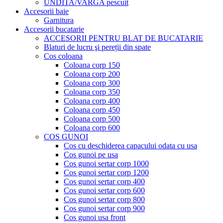
UNDITA/VARGA pescuit
Accesorii baie
Garnitura
Accesorii bucatarie
ACCESORII PENTRU BLAT DE BUCATARIE
Blaturi de lucru şi pereții din spate
Cos coloana
Coloana corp 150
Coloana corp 200
Coloana corp 300
Coloana corp 350
Coloana corp 400
Coloana corp 450
Coloana corp 500
Coloana corp 600
COS GUNOI
Cos cu deschiderea capacului odata cu usa
Cos gunoi pe usa
Cos gunoi sertar corp 1000
Cos gunoi sertar corp 1200
Cos gunoi sertar corp 400
Cos gunoi sertar corp 600
Cos gunoi sertar corp 800
Cos gunoi sertar corp 900
Cos gunoi usa front