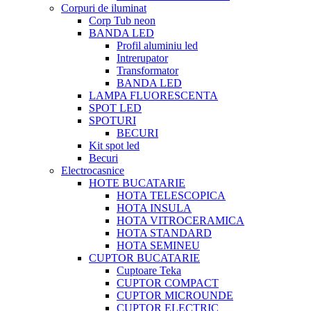
Corpuri de iluminat
Corp Tub neon
BANDA LED
Profil aluminiu led
Intrerupator
Transformator
BANDA LED
LAMPA FLUORESCENTA
SPOT LED
SPOTURI
BECURI
Kit spot led
Becuri
Electrocasnice
HOTE BUCATARIE
HOTA TELESCOPICA
HOTA INSULA
HOTA VITROCERAMICA
HOTA STANDARD
HOTA SEMINEU
CUPTOR BUCATARIE
Cuptoare Teka
CUPTOR COMPACT
CUPTOR MICROUNDE
CUPTOR ELECTRIC