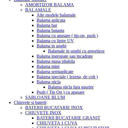
AMORTIZOR BALAMA
BALAMALE
Alte modele balamale
Balama aplicata
Balama bar
Balama batanta
Balama cu apasare ( tip-on, push )
Balama cu lipire UV
Balama in unghi
Balamale in unghi cu amortizor
Balama ingropate sau incadrate
Balama masa pliabila
Balama mini
Balama semiaplicate
Balama speciale ( lezena, de colt )
Balama sticla
Balama sticla fara gaurire
Push ( Tip On ) cu apasare
SABLOANE BLUM
Chiuvete si baterii
BATERII BUCATARIE INOX
CHIUVETE INOX
BATERII BUCATARIE GRANIT
CHIUVETA 1 CUVA