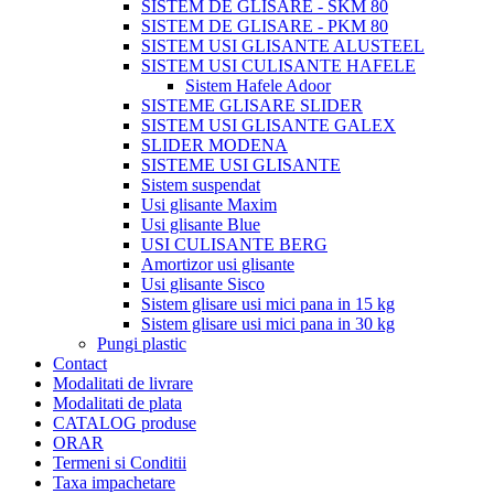
SISTEM DE GLISARE - SKM 80
SISTEM DE GLISARE - PKM 80
SISTEM USI GLISANTE ALUSTEEL
SISTEM USI CULISANTE HAFELE
Sistem Hafele Adoor
SISTEME GLISARE SLIDER
SISTEM USI GLISANTE GALEX
SLIDER MODENA
SISTEME USI GLISANTE
Sistem suspendat
Usi glisante Maxim
Usi glisante Blue
USI CULISANTE BERG
Amortizor usi glisante
Usi glisante Sisco
Sistem glisare usi mici pana in 15 kg
Sistem glisare usi mici pana in 30 kg
Pungi plastic
Contact
Modalitati de livrare
Modalitati de plata
CATALOG produse
ORAR
Termeni si Conditii
Taxa impachetare