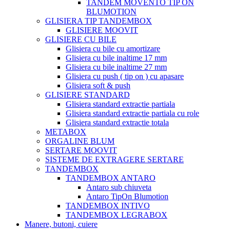
TANDEM MOVENTO TIP ON
BLUMOTION
GLISIERA TIP TANDEMBOX
GLISIERE MOOVIT
GLISIERE CU BILE
Glisiera cu bile cu amortizare
Glisiera cu bile inaltime 17 mm
Glisiera cu bile inaltime 27 mm
Glisiera cu push ( tip on ) cu apasare
Glisiera soft & push
GLISIERE STANDARD
Glisiera standard extractie partiala
Glisiera standard extractie partiala cu role
Glisiera standard extractie totala
METABOX
ORGALINE BLUM
SERTARE MOOVIT
SISTEME DE EXTRAGERE SERTARE
TANDEMBOX
TANDEMBOX ANTARO
Antaro sub chiuveta
Antaro TipOn Blumotion
TANDEMBOX INTIVO
TANDEMBOX LEGRABOX
Manere, butoni, cuiere