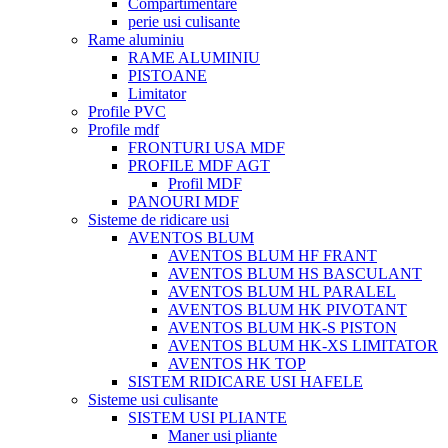
Compartimentare
perie usi culisante
Rame aluminiu
RAME ALUMINIU
PISTOANE
Limitator
Profile PVC
Profile mdf
FRONTURI USA MDF
PROFILE MDF AGT
Profil MDF
PANOURI MDF
Sisteme de ridicare usi
AVENTOS BLUM
AVENTOS BLUM HF FRANT
AVENTOS BLUM HS BASCULANT
AVENTOS BLUM HL PARALEL
AVENTOS BLUM HK PIVOTANT
AVENTOS BLUM HK-S PISTON
AVENTOS BLUM HK-XS LIMITATOR
AVENTOS HK TOP
SISTEM RIDICARE USI HAFELE
Sisteme usi culisante
SISTEM USI PLIANTE
Maner usi pliante