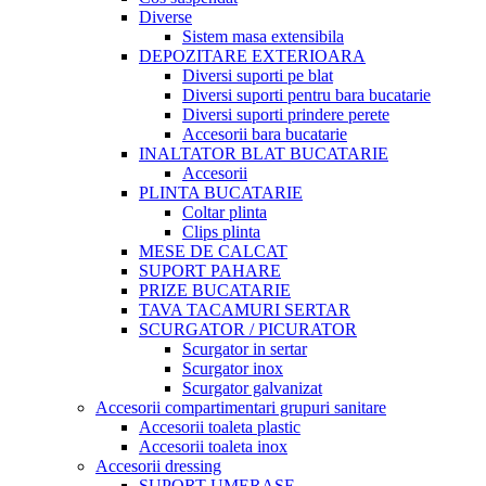
Diverse
Sistem masa extensibila
DEPOZITARE EXTERIOARA
Diversi suporti pe blat
Diversi suporti pentru bara bucatarie
Diversi suporti prindere perete
Accesorii bara bucatarie
INALTATOR BLAT BUCATARIE
Accesorii
PLINTA BUCATARIE
Coltar plinta
Clips plinta
MESE DE CALCAT
SUPORT PAHARE
PRIZE BUCATARIE
TAVA TACAMURI SERTAR
SCURGATOR / PICURATOR
Scurgator in sertar
Scurgator inox
Scurgator galvanizat
Accesorii compartimentari grupuri sanitare
Accesorii toaleta plastic
Accesorii toaleta inox
Accesorii dressing
SUPORT UMERASE