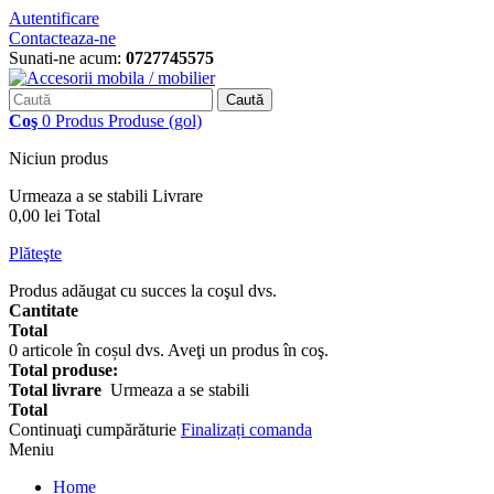
Autentificare
Contacteaza-ne
Sunati-ne acum:
0727745575
Caută
Coş
0
Produs
Produse
(gol)
Niciun produs
Urmeaza a se stabili
Livrare
0,00 lei
Total
Plăteşte
Produs adăugat cu succes la coşul dvs.
Cantitate
Total
0
articole în coșul dvs.
Aveţi un produs în coş.
Total produse:
Total livrare
Urmeaza a se stabili
Total
Continuaţi cumpărăturie
Finalizați comanda
Meniu
Home