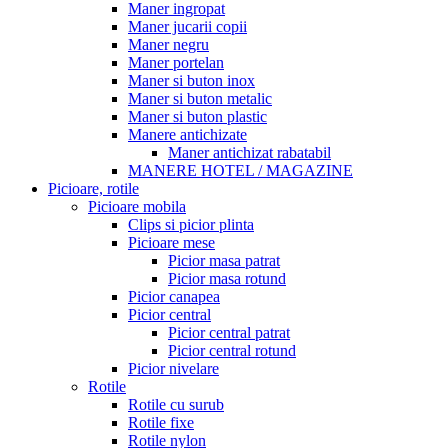
Maner ingropat
Maner jucarii copii
Maner negru
Maner portelan
Maner si buton inox
Maner si buton metalic
Maner si buton plastic
Manere antichizate
Maner antichizat rabatabil
MANERE HOTEL / MAGAZINE
Picioare, rotile
Picioare mobila
Clips si picior plinta
Picioare mese
Picior masa patrat
Picior masa rotund
Picior canapea
Picior central
Picior central patrat
Picior central rotund
Picior nivelare
Rotile
Rotile cu surub
Rotile fixe
Rotile nylon