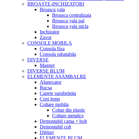
BROASTE-INCHIZATORI
Broasca yala
Broasca centralizata
Broasca yala pal
Broasca yala sticla
Inchizator
Zavor
CONSOLE MOBILA
Consola fixa
Consola rabatabila
DIVERSE
Magnet
DIVERSE BLUM
ELEMENTE ASAMBALRE
Alunecator
Bucsa
Capete surubelnita
Cepi lemn
Coltare mobila
Coltar din plastic
Coltare metalice
Demontabil cama + bolt
Demontabil colt
Dibluri
ELEMENTE BLUM