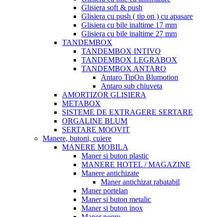
Glisiera soft & push
Glisiera cu push ( tip on ) cu apasare
Glisiera cu bile inaltime 17 mm
Glisiera cu bile inaltime 27 mm
TANDEMBOX
TANDEMBOX INTIVO
TANDEMBOX LEGRABOX
TANDEMBOX ANTARO
Antaro TipOn Blumotion
Antaro sub chiuveta
AMORTIZOR GLISIERA
METABOX
SISTEME DE EXTRAGERE SERTARE
ORGALINE BLUM
SERTARE MOOVIT
Manere, butoni, cuiere
MANERE MOBILA
Maner si buton plastic
MANERE HOTEL / MAGAZINE
Manere antichizate
Maner antichizat rabatabil
Maner portelan
Maner si buton metalic
Maner si buton inox
Maner negru