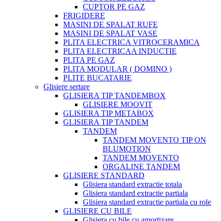
CUPTOR PE GAZ
FRIGIDERE
MASINI DE SPALAT RUFE
MASINI DE SPALAT VASE
PLITA ELECTRICA VITROCERAMICA
PLITA ELECTRICAA INDUCTIE
PLITA PE GAZ
PLITA MODULAR ( DOMINO )
PLITE BUCATARIE
Glisiere sertare
GLISIERA TIP TANDEMBOX
GLISIERE MOOVIT
GLISIERA TIP METABOX
GLISIERA TIP TANDEM
TANDEM
TANDEM MOVENTO TIP ON
BLUMOTION
TANDEM MOVENTO
ORGALINE TANDEM
GLISIERE STANDARD
Glisiera standard extractie totala
Glisiera standard extractie partiala
Glisiera standard extractie partiala cu role
GLISIERE CU BILE
Glisiera cu bile cu amortizare