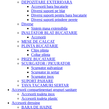
DEPOZITARE EXTERIOARA
Accesorii bara bucatarie
Diversi suporti pe blat
Diversi suporti pentru bara bucatarie
Diversi suporti prindere perete
Diverse
Sistem masa extensibila
INALTATOR BLAT BUCATARIE
Accesorii
MESE DE CALCAT
PLINTA BUCATARIE
Clips plinta
Coltar plinta
PRIZE BUCATARIE
SCURGATOR / PICURATOR
Scurgator galvanizat
Scurgator in sertar
Scurgator inox
SUPORT PAHARE
TAVA TACAMURI SERTAR
Accesorii compartimentari grupuri sanitare
Accesorii toaleta inox
Accesorii toaleta plastic
Accesorii dressing
BARA DE HAINE