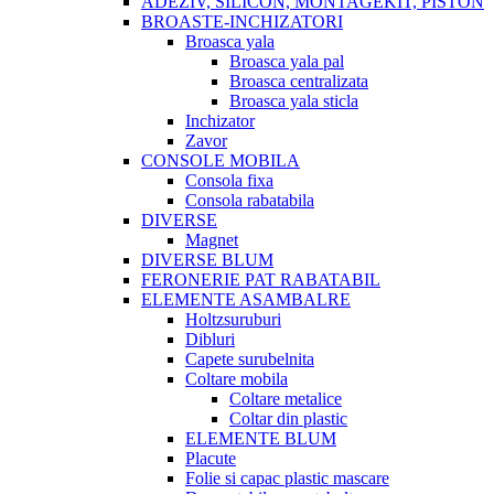
ADEZIV, SILICON, MONTAGEKIT, PISTON
BROASTE-INCHIZATORI
Broasca yala
Broasca yala pal
Broasca centralizata
Broasca yala sticla
Inchizator
Zavor
CONSOLE MOBILA
Consola fixa
Consola rabatabila
DIVERSE
Magnet
DIVERSE BLUM
FERONERIE PAT RABATABIL
ELEMENTE ASAMBALRE
Holtzsuruburi
Dibluri
Capete surubelnita
Coltare mobila
Coltare metalice
Coltar din plastic
ELEMENTE BLUM
Placute
Folie si capac plastic mascare