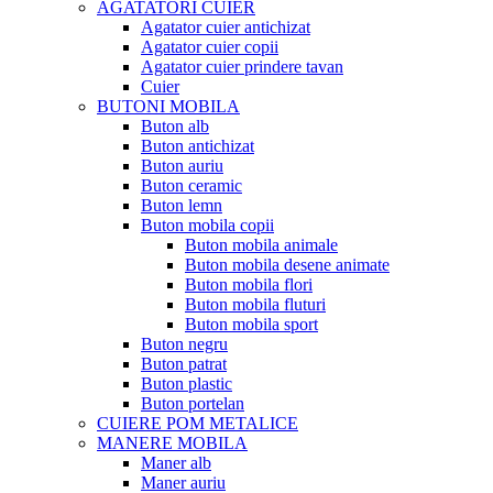
AGATATORI CUIER
Agatator cuier antichizat
Agatator cuier copii
Agatator cuier prindere tavan
Cuier
BUTONI MOBILA
Buton alb
Buton antichizat
Buton auriu
Buton ceramic
Buton lemn
Buton mobila copii
Buton mobila animale
Buton mobila desene animate
Buton mobila flori
Buton mobila fluturi
Buton mobila sport
Buton negru
Buton patrat
Buton plastic
Buton portelan
CUIERE POM METALICE
MANERE MOBILA
Maner alb
Maner auriu