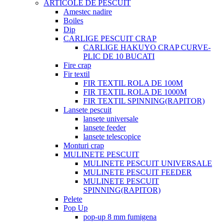
ARTICOLE DE PESCUIT
Amestec nadire
Boiles
Dip
CARLIGE PESCUIT CRAP
CARLIGE HAKUYO CRAP CURVE-
PLIC DE 10 BUCATI
Fire crap
Fir textil
FIR TEXTIL ROLA DE 100M
FIR TEXTIL ROLA DE 1000M
FIR TEXTIL SPINNING(RAPITOR)
Lansete pescuit
lansete universale
lansete feeder
lansete telescopice
Monturi crap
MULINETE PESCUIT
MULINETE PESCUIT UNIVERSALE
MULINETE PESCUIT FEEDER
MULINETE PESCUIT
SPINNING(RAPITOR)
Pelete
Pop Up
pop-up 8 mm fumigena