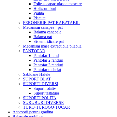
Folie si capac plastic mascare
Holtzsuruburi
Piulita
Placute
FERONERIE PAT RABATABIL
Mecanism canapea - pat
Balama canapele
Balama pat
Sistem ridicare pat
Mecanism masa extractibila pliabila
PANTOFAR
Pantofar 1 rand
Pantofar 2 randuri
Pantofar 3 randuri
Pantofar nichelat
Sabloane Hafele
SUPORT BLAT
SUPORTI DIVERSI
Suport rotativ
Suport tastatura
SUPORTI POLITA
SURUBURI DIVERSE
TURO-TUROGO-TUCAR
Accesorii pentru gradina
Balamale mobilier