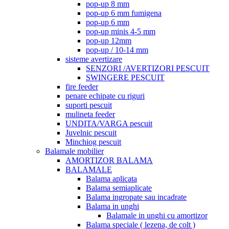
pop-up 8 mm
pop-up 6 mm fumigena
pop-up 6 mm
pop-up minis 4-5 mm
pop-up 12mm
pop-up / 10-14 mm
sisteme avertizare
SENZORI /AVERTIZORI PESCUIT
SWINGERE PESCUIT
fire feeder
penare echipate cu riguri
suporti pescuit
mulineta feeder
UNDITA/VARGA pescuit
Juvelnic pescuit
Minchiog pescuit
Balamale mobilier
AMORTIZOR BALAMA
BALAMALE
Balama aplicata
Balama semiaplicate
Balama ingropate sau incadrate
Balama in unghi
Balamale in unghi cu amortizor
Balama speciale ( lezena, de colt )