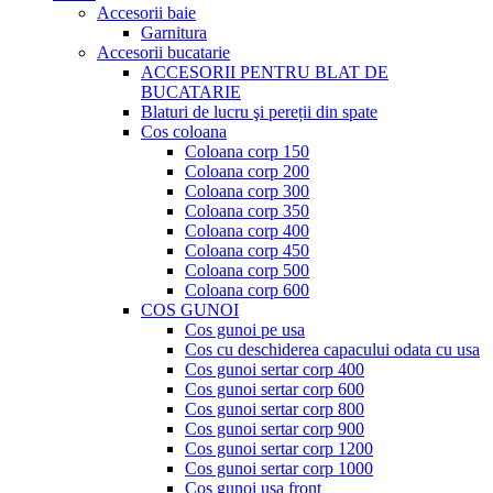
Accesorii baie
Garnitura
Accesorii bucatarie
ACCESORII PENTRU BLAT DE
BUCATARIE
Blaturi de lucru şi pereții din spate
Cos coloana
Coloana corp 150
Coloana corp 200
Coloana corp 300
Coloana corp 350
Coloana corp 400
Coloana corp 450
Coloana corp 500
Coloana corp 600
COS GUNOI
Cos gunoi pe usa
Cos cu deschiderea capacului odata cu usa
Cos gunoi sertar corp 400
Cos gunoi sertar corp 600
Cos gunoi sertar corp 800
Cos gunoi sertar corp 900
Cos gunoi sertar corp 1200
Cos gunoi sertar corp 1000
Cos gunoi usa front