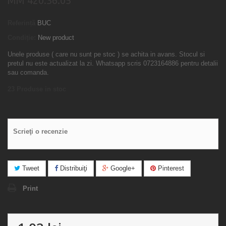
MM 420.36.05
Referință
BUC
Condiție:
New product
Unele produse ( care nu sunt pe stoc ) se achita in avans. Stocul si
pretul nu este actualizat la zi. Whatsapp scris 0723164886 pentru detalii
sau comanda.
23
Produse in stoc
Scrieţi o recenzie
Tweet
Distribuiţi
Google+
Pinterest
Print