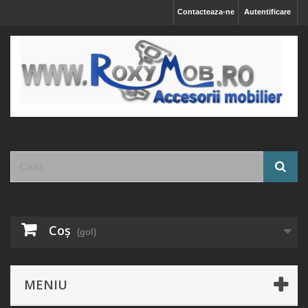
Contacteaza-ne
Autentificare
Coş
(gol)
MENIU