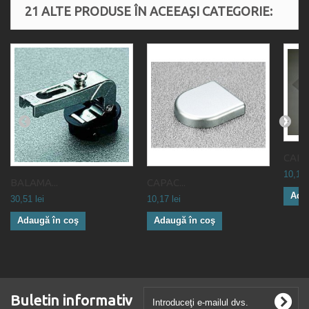
21 ALTE PRODUSE ÎN ACEEAȘI CATEGORIE:
CAPAC
10,17 
BALAMA...
CAPAC...
Ada
30,51 lei
10,17 lei
Adaugă în coş
Adaugă în coş
Buletin informativ