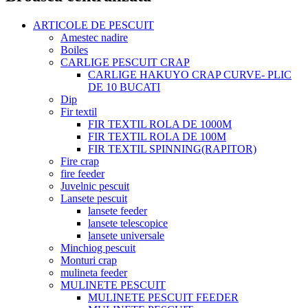
ARTICOLE DE PESCUIT
Amestec nadire
Boiles
CARLIGE PESCUIT CRAP
CARLIGE HAKUYO CRAP CURVE- PLIC
DE 10 BUCATI
Dip
Fir textil
FIR TEXTIL ROLA DE 1000M
FIR TEXTIL ROLA DE 100M
FIR TEXTIL SPINNING(RAPITOR)
Fire crap
fire feeder
Juvelnic pescuit
Lansete pescuit
lansete feeder
lansete telescopice
lansete universale
Minchiog pescuit
Monturi crap
mulineta feeder
MULINETE PESCUIT
MULINETE PESCUIT FEEDER