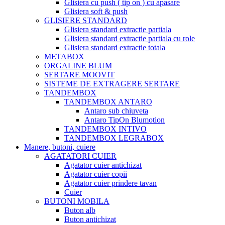
Glisiera cu push ( tip on ) cu apasare
Glisiera soft & push
GLISIERE STANDARD
Glisiera standard extractie partiala
Glisiera standard extractie partiala cu role
Glisiera standard extractie totala
METABOX
ORGALINE BLUM
SERTARE MOOVIT
SISTEME DE EXTRAGERE SERTARE
TANDEMBOX
TANDEMBOX ANTARO
Antaro sub chiuveta
Antaro TipOn Blumotion
TANDEMBOX INTIVO
TANDEMBOX LEGRABOX
Manere, butoni, cuiere
AGATATORI CUIER
Agatator cuier antichizat
Agatator cuier copii
Agatator cuier prindere tavan
Cuier
BUTONI MOBILA
Buton alb
Buton antichizat