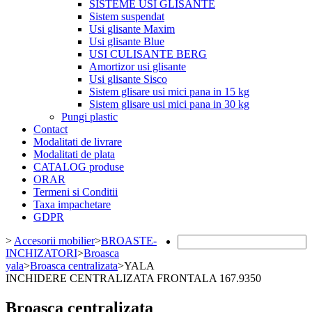
SISTEME USI GLISANTE
Sistem suspendat
Usi glisante Maxim
Usi glisante Blue
USI CULISANTE BERG
Amortizor usi glisante
Usi glisante Sisco
Sistem glisare usi mici pana in 15 kg
Sistem glisare usi mici pana in 30 kg
Pungi plastic
Contact
Modalitati de livrare
Modalitati de plata
CATALOG produse
ORAR
Termeni si Conditii
Taxa impachetare
GDPR
>
Accesorii mobilier
>
BROASTE-
INCHIZATORI
>
Broasca
yala
>
Broasca centralizata
>
YALA
INCHIDERE CENTRALIZATA FRONTALA 167.9350
Broasca centralizata