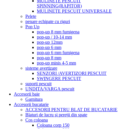
MULINETE PESCUIT
SPINNING(RAPITOR)
MULINETE PESCUIT UNIVERSALE
Pelete
penare echipate cu riguri
Pop Up
pop-up 8 mm fumigena
pop-up / 10-14 mm
pop-up 12mm
pop-up 6 mm
pop-up 6 mm fumigena
pop-up 8 mm
pop-up minis 4-5 mm
sisteme avertizare
SENZORI /AVERTIZORI PESCUIT
SWINGERE PESCUIT
suporti pescuit
UNDITA/VARGA pescuit
Accesorii baie
Garnitura
Accesorii bucatarie
ACCESORII PENTRU BLAT DE BUCATARIE
Blaturi de lucru şi pereții din spate
Cos coloana
Coloana corp 150