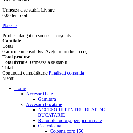
Urmeaza a se stabili
Livrare
0,00 lei
Total
Plăteşte
Produs adăugat cu succes la coşul dvs.
Cantitate
Total
0
articole în coșul dvs.
Aveţi un produs în coş.
Total produse:
Total livrare
Urmeaza a se stabili
Total
Continuaţi cumpărăturie
Finalizați comanda
Meniu
Home
Accesorii baie
Garnitura
Accesorii bucatarie
ACCESORII PENTRU BLAT DE
BUCATARIE
Blaturi de lucru şi pereții din spate
Cos coloana
Coloana corp 150