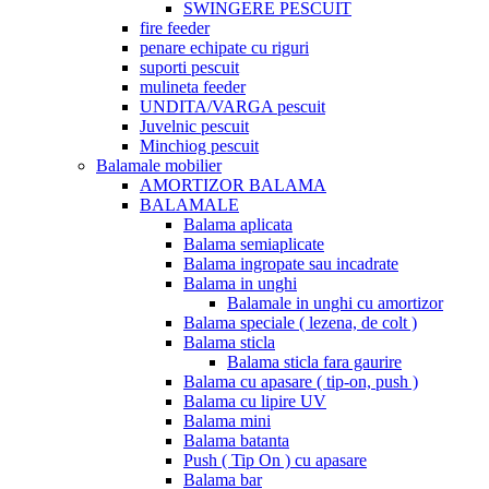
SWINGERE PESCUIT
fire feeder
penare echipate cu riguri
suporti pescuit
mulineta feeder
UNDITA/VARGA pescuit
Juvelnic pescuit
Minchiog pescuit
Balamale mobilier
AMORTIZOR BALAMA
BALAMALE
Balama aplicata
Balama semiaplicate
Balama ingropate sau incadrate
Balama in unghi
Balamale in unghi cu amortizor
Balama speciale ( lezena, de colt )
Balama sticla
Balama sticla fara gaurire
Balama cu apasare ( tip-on, push )
Balama cu lipire UV
Balama mini
Balama batanta
Push ( Tip On ) cu apasare
Balama bar