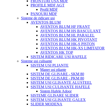
FRONTURI USA MDF
PROFILE MDF AGT
Profil MDF
PANOURI MDF
Sisteme de ridicare usi
AVENTOS BLUM
AVENTOS BLUM HF FRANT
AVENTOS BLUM HS BASCULANT
AVENTOS BLUM HL PARALEL
AVENTOS BLUM HK PIVOTANT
AVENTOS BLUM HK-S PISTON
AVENTOS BLUM HK-XS LIMITATOR
AVENTOS HK TOP
SISTEM RIDICARE USI HAFELE
Sisteme usi culisante
SISTEM USI PLIANTE
Maner usi pliante
SISTEM DE GLISARE - SKM 80
SISTEM DE GLISARE - PKM 80
SISTEM USI GLISANTE ALUSTEEL
SISTEM USI CULISANTE HAFELE
Sistem Hafele Adoor
SISTEME GLISARE SLIDER
SISTEM USI GLISANTE GALEX
SLIDER MODENA