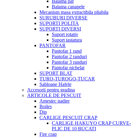
Balama pat
Balama canapele
Mecanism masa extractibila pliabila
SURUBURI DIVERSE
SUPORTI POLITA
SUPORTI DIVERSI
Suport rotativ
Suport tastatura
PANTOFAR
Pantofar 1 rand
Pantofar 2 randuri
Pantofar 3 randuri
Pantofar nichelat
SUPORT BLAT
TURO-TUROGO-TUCAR
Sabloane Hafele
Accesorii pentru gradina
ARTICOLE DE PESCUIT
Amestec nadire
Boiles
Dip
CARLIGE PESCUIT CRAP
CARLIGE HAKUYO CRAP CURVE-
PLIC DE 10 BUCATI
Fire crap