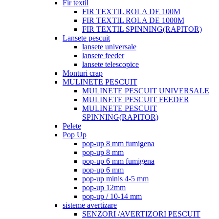
Fir textil
FIR TEXTIL ROLA DE 100M
FIR TEXTIL ROLA DE 1000M
FIR TEXTIL SPINNING(RAPITOR)
Lansete pescuit
lansete universale
lansete feeder
lansete telescopice
Monturi crap
MULINETE PESCUIT
MULINETE PESCUIT UNIVERSALE
MULINETE PESCUIT FEEDER
MULINETE PESCUIT
SPINNING(RAPITOR)
Pelete
Pop Up
pop-up 8 mm fumigena
pop-up 8 mm
pop-up 6 mm fumigena
pop-up 6 mm
pop-up minis 4-5 mm
pop-up 12mm
pop-up / 10-14 mm
sisteme avertizare
SENZORI /AVERTIZORI PESCUIT