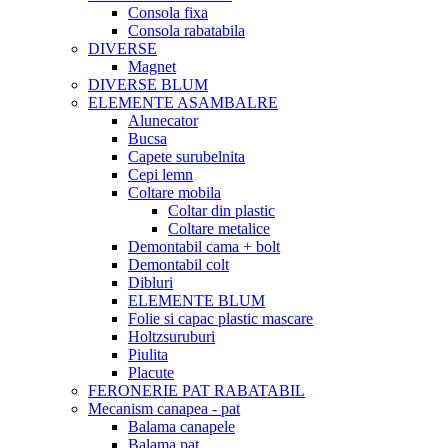
Consola fixa
Consola rabatabila
DIVERSE
Magnet
DIVERSE BLUM
ELEMENTE ASAMBALRE
Alunecator
Bucsa
Capete surubelnita
Cepi lemn
Coltare mobila
Coltar din plastic
Coltare metalice
Demontabil cama + bolt
Demontabil colt
Dibluri
ELEMENTE BLUM
Folie si capac plastic mascare
Holtzsuruburi
Piulita
Placute
FERONERIE PAT RABATABIL
Mecanism canapea - pat
Balama canapele
Balama pat