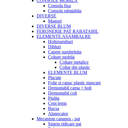
CONSOLE MOBILA
Consola fixa
Consola rabatabila
DIVERSE
Magnet
DIVERSE BLUM
FERONERIE PAT RABATABIL
ELEMENTE ASAMBALRE
Holtzsuruburi
Dibluri
Capete surubelnita
Coltare mobila
Coltare metalice
Coltar din plastic
ELEMENTE BLUM
Placute
Folie si capac plastic mascare
Demontabil cama + bolt
Demontabil colt
Piulita
Cepi lemn
Bucsa
Alunecator
Mecanism canapea - pat
Sistem ridicare pat