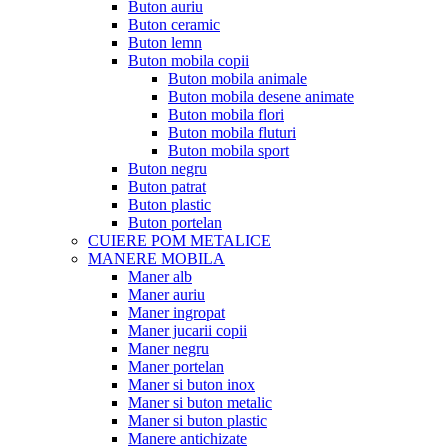
Buton auriu
Buton ceramic
Buton lemn
Buton mobila copii
Buton mobila animale
Buton mobila desene animate
Buton mobila flori
Buton mobila fluturi
Buton mobila sport
Buton negru
Buton patrat
Buton plastic
Buton portelan
CUIERE POM METALICE
MANERE MOBILA
Maner alb
Maner auriu
Maner ingropat
Maner jucarii copii
Maner negru
Maner portelan
Maner si buton inox
Maner si buton metalic
Maner si buton plastic
Manere antichizate