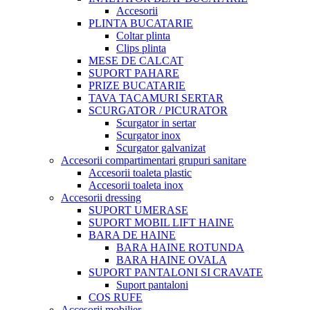
Accesorii
PLINTA BUCATARIE
Coltar plinta
Clips plinta
MESE DE CALCAT
SUPORT PAHARE
PRIZE BUCATARIE
TAVA TACAMURI SERTAR
SCURGATOR / PICURATOR
Scurgator in sertar
Scurgator inox
Scurgator galvanizat
Accesorii compartimentari grupuri sanitare
Accesorii toaleta plastic
Accesorii toaleta inox
Accesorii dressing
SUPORT UMERASE
SUPORT MOBIL LIFT HAINE
BARA DE HAINE
BARA HAINE ROTUNDA
BARA HAINE OVALA
SUPORT PANTALONI SI CRAVATE
Suport pantaloni
COS RUFE
Accesorii mobilier