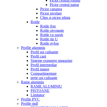
Picior central rotund
Picior central patrat
Picior canapea
Picior nivelare
Clips si picior plinta
Rotile
Rotile fixe
Rotile pivotante
Rotile cu surub
Rotile tip U
Rotile nylon
Profile aluminiu
Profil usi culisante
Profil cant
Sisteme expunere magazine
Profil intermediar
Profil maner
Compartimentare
perie usi culisante
Rame aluminiu
RAME ALUMINIU
PISTOANE
Limitator
Profile PVC
Profile mdf