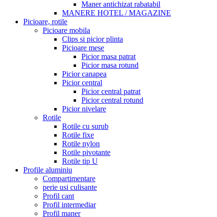
Maner antichizat rabatabil
MANERE HOTEL / MAGAZINE
Picioare, rotile
Picioare mobila
Clips si picior plinta
Picioare mese
Picior masa patrat
Picior masa rotund
Picior canapea
Picior central
Picior central patrat
Picior central rotund
Picior nivelare
Rotile
Rotile cu surub
Rotile fixe
Rotile nylon
Rotile pivotante
Rotile tip U
Profile aluminiu
Compartimentare
perie usi culisante
Profil cant
Profil intermediar
Profil maner