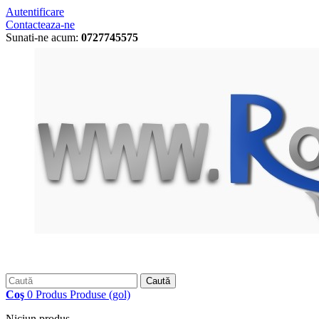
Autentificare
Contacteaza-ne
Sunati-ne acum:
0727745575
Caută
Coş
0
Produs
Produse
(gol)
Niciun produs