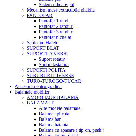
Sistem ridicare pat
Mecanism masa extractibila pliabila
PANTOFAR
Pantofar 1 rand
Pantofar 2 randuri
Pantofar 3 randuri
Pantofar nichelat
Sabloane Hafele
SUPORT BLAT
SUPORTI DIVERSI
Suport rotativ
Suport tastatura
SUPORTI POLITA
SURUBURI DIVERSE
TURO-TUROGO-TUCAR
Accesorii pentru gradina
Balamale mobilier
AMORTIZOR BALAMA
BALAMALE
Alte modele balamale
Balama aplicata
Balama bar
Balama batanta
Balama cu apasare ( tip-on, push )
Balama cu lipire UV