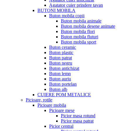
Agatator cuier prindere tavan
BUTONI MOBILA
Buton mobila copii
Buton mobila animale
Buton mobila desene animate
Buton mobila flori
Buton mobila fluturi
Buton mobila sport
Buton ceramic
Buton plastic
Buton patrat
Buton negru
Buton antichizat
Buton lemn
Buton auriu
Buton portelan
Buton alb
CUIERE POM METALICE
Picioare, rotile
Picioare mobila
Picioare mese
Picior masa rotund
Picior masa patrat
Picior central