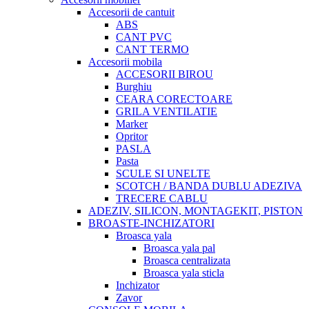
Accesorii de cantuit
ABS
CANT PVC
CANT TERMO
Accesorii mobila
ACCESORII BIROU
Burghiu
CEARA CORECTOARE
GRILA VENTILATIE
Marker
Opritor
PASLA
Pasta
SCULE SI UNELTE
SCOTCH / BANDA DUBLU ADEZIVA
TRECERE CABLU
ADEZIV, SILICON, MONTAGEKIT, PISTON
BROASTE-INCHIZATORI
Broasca yala
Broasca yala pal
Broasca centralizata
Broasca yala sticla
Inchizator
Zavor