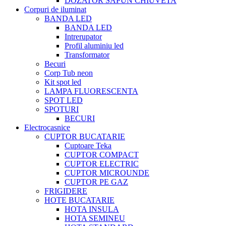
DOZATOR SAPUN CHIUVETA
Corpuri de iluminat
BANDA LED
BANDA LED
Intrerupator
Profil aluminiu led
Transformator
Becuri
Corp Tub neon
Kit spot led
LAMPA FLUORESCENTA
SPOT LED
SPOTURI
BECURI
Electrocasnice
CUPTOR BUCATARIE
Cuptoare Teka
CUPTOR COMPACT
CUPTOR ELECTRIC
CUPTOR MICROUNDE
CUPTOR PE GAZ
FRIGIDERE
HOTE BUCATARIE
HOTA INSULA
HOTA SEMINEU