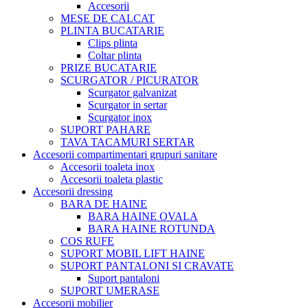
Accesorii
MESE DE CALCAT
PLINTA BUCATARIE
Clips plinta
Coltar plinta
PRIZE BUCATARIE
SCURGATOR / PICURATOR
Scurgator galvanizat
Scurgator in sertar
Scurgator inox
SUPORT PAHARE
TAVA TACAMURI SERTAR
Accesorii compartimentari grupuri sanitare
Accesorii toaleta inox
Accesorii toaleta plastic
Accesorii dressing
BARA DE HAINE
BARA HAINE OVALA
BARA HAINE ROTUNDA
COS RUFE
SUPORT MOBIL LIFT HAINE
SUPORT PANTALONI SI CRAVATE
Suport pantaloni
SUPORT UMERASE
Accesorii mobilier