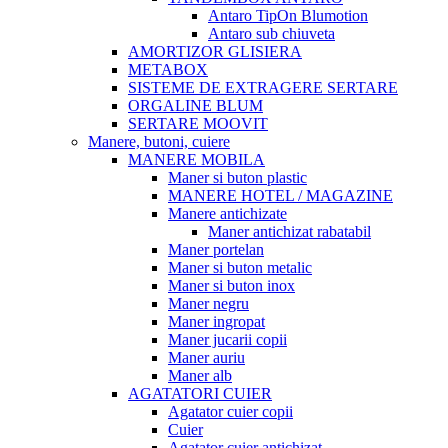
Antaro TipOn Blumotion
Antaro sub chiuveta
AMORTIZOR GLISIERA
METABOX
SISTEME DE EXTRAGERE SERTARE
ORGALINE BLUM
SERTARE MOOVIT
Manere, butoni, cuiere
MANERE MOBILA
Maner si buton plastic
MANERE HOTEL / MAGAZINE
Manere antichizate
Maner antichizat rabatabil
Maner portelan
Maner si buton metalic
Maner si buton inox
Maner negru
Maner ingropat
Maner jucarii copii
Maner auriu
Maner alb
AGATATORI CUIER
Agatator cuier copii
Cuier
Agatator cuier antichizat