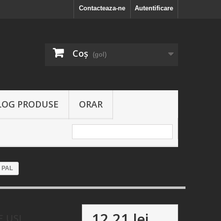
Contacteaza-ne
Autentificare
Coş
(gol)
LOG PRODUSE
ORAR
 PAL
12,21 lei
 USI