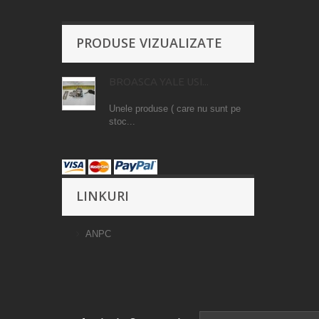
PRODUSE VIZUALIZATE
BROASCA YALE USI...
Unele produse ( care nu sunt pe
stoc...
LINKURI
ANPC