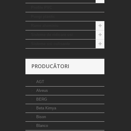
Profile PVC
Pungi plastic
Rame aluminiu
Sisteme de ridicare usi
Sisteme usi culisante
PRODUCĂTORI
AGT
Alveus
BERG
Beta Kimya
Bison
Blanco