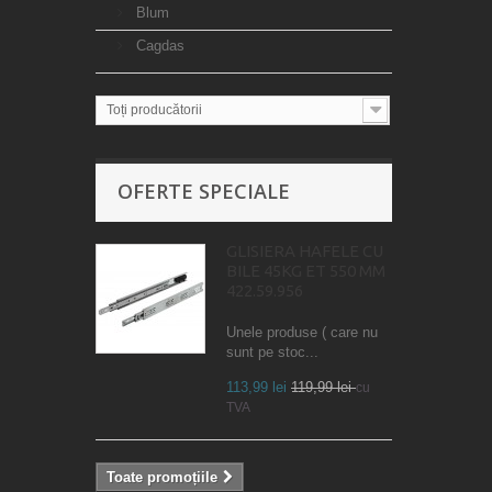
Blum
Cagdas
Toți producătorii
OFERTE SPECIALE
GLISIERA HAFELE CU
BILE 45KG ET 550 MM
422.59.956
Unele produse ( care nu
sunt pe stoc...
113,99 lei
119,99 lei
cu
TVA
Toate promoțiile