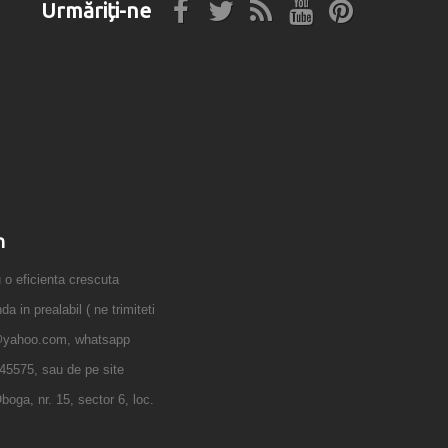
Urmăriți-ne
n
 eficienta crescuta
 in prealabil ( ne trimiteti
@yahoo.com, whatsapp
45575, sau de pe site
boga, nr. 15, sector 6, loc.