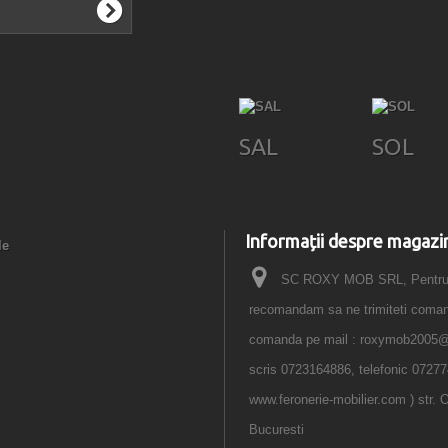
SAL
SOL
Informații despre magazi
le
SC ROXY MOB SRL, Pentru o
recomandam sa ne trimiteti comanda
comanda pe mail : roxymob2005
scris 0723164886, telefonic 07277
www.feronerie-mobilier.com ) str. O
Bucuresti