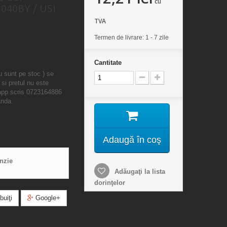
cu
040BY / USI
L
TVA
Termen de livrare: 1 - 7 zile
Cantitate
u sunt pe stoc ) se
 si pretul nu este
sapp scris 0723164886
anda.
Adaugă în coş
enzie
Adăugaţi la lista
dorinţelor
buiţi
Google+