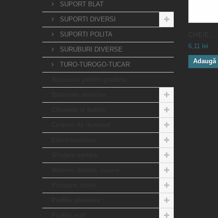
SUPORT BLAT
SUPORTI DIVERSI
CHEIE...
SUPORTI POLITA
6,11 lei
SURUBURI DIVERSE
Adaugă 
TURO-TUROGO-TUCAR
Accesorii pentru gradina
Balamale mobilier
Chiuvete si baterii
Corpuri de iluminat
Electrocasnice
Glisiere sertare
Manere, butoni, cuiere
Picioare, rotile
Profile aluminiu
Profile mdf