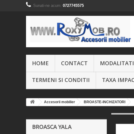
Sunati-ne acum:
0727745575
HOME
CONTACT
MODALITATI
TERMENI SI CONDITII
TAXA IMPA
Accesorii mobilier
BROASTE-INCHIZATORI
BROASCA YALA