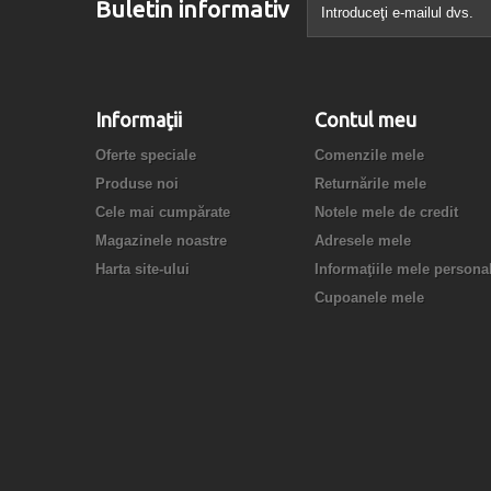
Buletin informativ
Informaţii
Contul meu
Oferte speciale
Comenzile mele
Produse noi
Returnările mele
Cele mai cumpărate
Notele mele de credit
Magazinele noastre
Adresele mele
Harta site-ului
Informaţiile mele persona
Cupoanele mele