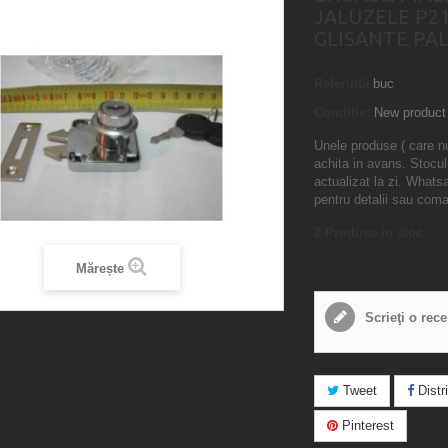
JALUZELE P21
GLISANTE PA
Referință
buc
Condiție:
New product
Unele produse ( care n
achita in avans. Stocul
actualizat la zi. What
pentru detalii sau com
2
Produse in stoc
Mărește
Scrieţi o rec
Tweet
Distri
Pinterest