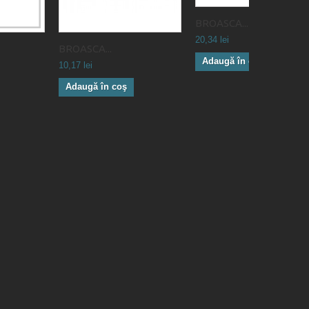
BROASCA...
20,34 lei
BROASCA...
Adaugă în coş
10,17 lei
Adaugă în coş