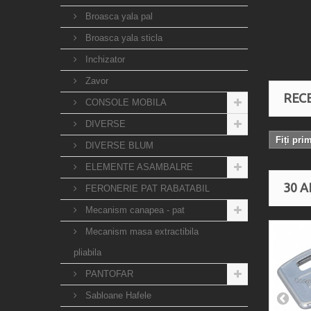
Broasca yala pal
Broasca yala sticla
Inchizator
Zavor
RECE
CONSOLE MOBILA
DIVERSE
Fiți pri
DIVERSE BLUM
ELEMENTE ASAMBALRE
30 A
FERONERIE PAT RABATABIL
Mecanism canapea - pat
Mecanism masa extractibila
pliabila
PANTOFAR
Sabloane Hafele