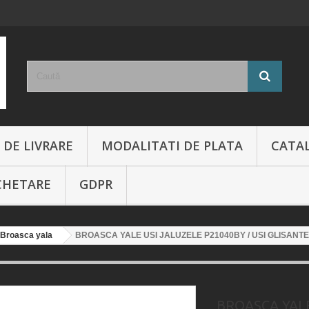
 DE LIVRARE
MODALITATI DE PLATA
CATA
CHETARE
GDPR
Broasca yala
BROASCA YALE USI JALUZELE P21040BY / USI GLISANTE
BROASCA YALE