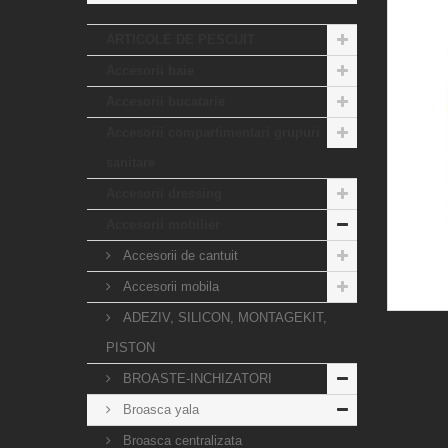
ARTICOLE DE PESCUIT
Accesorii baie
Accesorii bucatarie
Accesorii compartimentari grupuri
sanitare
Accesorii dressing
Accesorii mobilier
Accesorii de cantuit
Accesorii mobila
ADEZIV, SILICON, MONTAGEKIT,
PISTON
BROASTE-INCHIZATORI
Broasca yala
Broasca centralizata