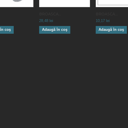
BROASCA...
BROASCA...
28,48 lei
10,17 lei
în coş
Adaugă în coş
Adaugă în coş