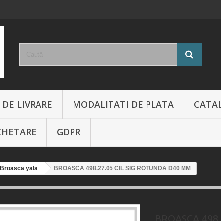
 DE LIVRARE
MODALITATI DE PLATA
CATA
CHETARE
GDPR
Broasca yala
BROASCA 498.27.05 CIL SIG ROTUNDA D40 MM
BROASCA 498.2