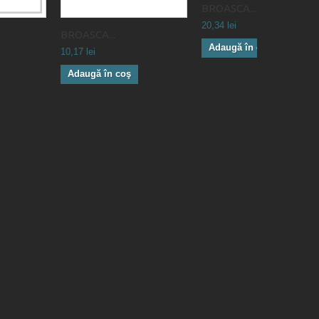
BROASCA...
20,34 lei
BROASCA...
Adaugă în coş
10,17 lei
Adaugă în coş