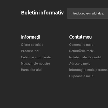
Buletin informativ
Informaţii
Contul meu
Oferte speciale
Comenzile mele
Produse noi
Returnările mele
Cele mai cumpărate
Notele mele de credit
Magazinele noastre
Adresele mele
Harta site-ului
Informaţiile mele persona
Cupoanele mele