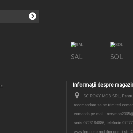
SAL
SOL
Informații despre magazi
le
SC ROXY MOB SRL, Pentru o
recomandam sa ne trimiteti comanda
comanda pe mail : roxymob2005
scris 0723164886, telefonic 07277
www.feronerie-mobilier.com ) str. O