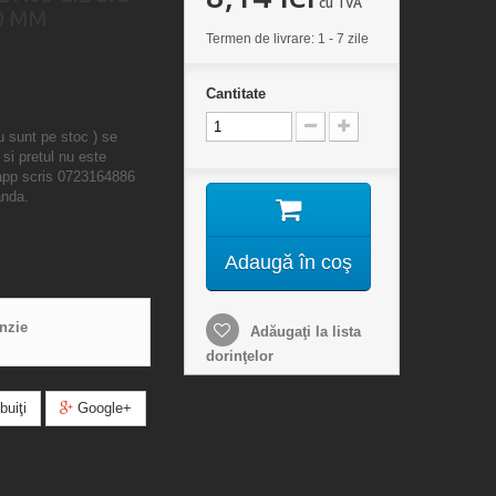
cu TVA
0 MM
Termen de livrare: 1 - 7 zile
Cantitate
u sunt pe stoc ) se
 si pretul nu este
sapp scris 0723164886
anda.
Adaugă în coş
enzie
Adăugaţi la lista
dorinţelor
buiţi
Google+