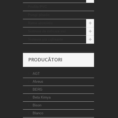
Profile PVC
Pungi plastic
Rame aluminiu
Sisteme de ridicare usi
Sisteme usi culisante
PRODUCĂTORI
AGT
Alveus
BERG
Beta Kimya
Bison
Blanco