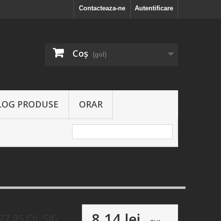
Contacteaza-ne
Autentificare
Coş
(gol)
LOG PRODUSE
ORAR
8,14 lei
7.05 CIL SIG