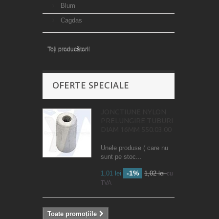
Blum
Cagdas
Toți producătorii
OFERTE SPECIALE
JONCTIUNE NYLON
PRELUNGIRE TUBURI
DIAM 16MM 550.03.00
Unele produse ( care nu
sunt pe stoc...
-1%
1,01 lei
1,02 lei
cu
TVA
Toate promoțiile