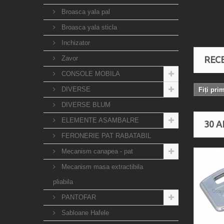
Broasca yala pal
Broasca yala sticla
Inchizator
Zavor
RECE
CONSOLE MOBILA
DIVERSE
Fiți pri
DIVERSE BLUM
ELEMENTE ASAMBALRE
30 A
FERONERIE PAT RABATABIL
Mecanism canapea - pat
Mecanism masa extractibila
pliabila
PANTOFAR
Sabloane Hafele