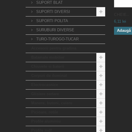
SUPORT BLAT
SUPORTI DIVERSI
CHEIE...
SUPORTI POLITA
6,11 lei
SURUBURI DIVERSE
Adaugă 
TURO-TUROGO-TUCAR
Accesorii pentru gradina
Balamale mobilier
Chiuvete si baterii
Corpuri de iluminat
Electrocasnice
Glisiere sertare
Manere, butoni, cuiere
Picioare, rotile
Profile aluminiu
Profile mdf