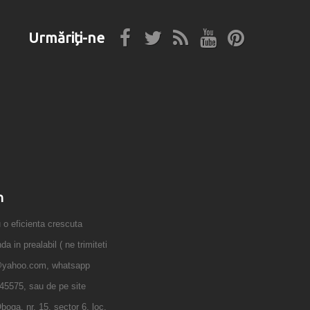
Urmăriți-ne
n
 eficienta crescuta
 in prealabil ( ne trimiteti
@yahoo.com, whatsapp
45575, sau de pe site
boga, nr. 15, sector 6, loc.