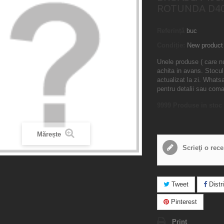
ROTUNDA D4
Referință
buc
Condiție:
New product
Unele produse ( care n
achita in avans. Stocul
actualizat la zi. What
pentru detalii sau com
9999
Produse in stoc
Mărește
Scrieţi o rec
Tweet
Distri
Pinterest
Print