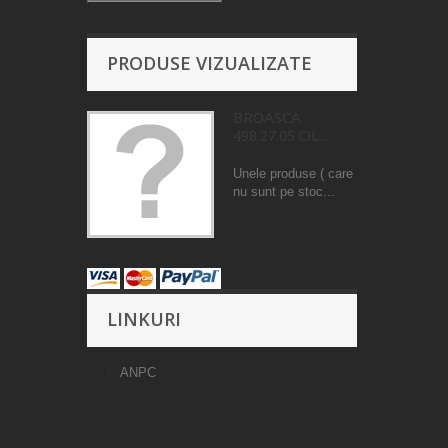
PRODUSE VIZUALIZATE
BROASCA
498.27.05 CIL...
Unele produse ( care
nu sunt pe stoc...
LINKURI
ANPC