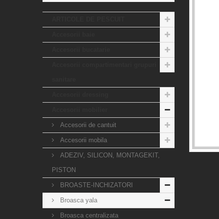
ARTICOLE DE PESCUIT
Accesorii baie
Accesorii bucatarie
Accesorii compartimentari grupuri
sanitare
Accesorii dressing
Accesorii mobilier
Accesorii de cantuit
Accesorii mobila
ADEZIV, SILICON, MONTAGEKIT,
PISTON
BROASTE-INCHIZATORI
Broasca yala
Broasca centralizata