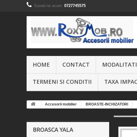
Sunati-ne acum:
0727745575
HOME
CONTACT
MODALITATI
TERMENI SI CONDITII
TAXA IMPA
Accesorii mobilier
BROASTE-INCHIZATORI
BROASCA YALA