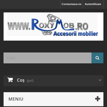
Contacteaza-ne
Autentificare
Coş
(gol)
MENIU