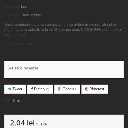
Referință
buc
Condiție:
New product
Unele produse ( care nu sunt pe stoc ) se achita in avans. Stocul si
pretul nu este actualizat la zi. Whatsapp scris 0723164886 pentru detalii
sau comanda.
3
Produse in stoc
Scrieţi o recenzie
Tweet
Distribuiţi
Google+
Pinterest
Print
2,04 lei
cu TVA