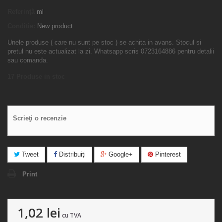
Referință
ml
Condiție:
New product
Unele produse ( care nu sunt pe stoc ) se achita in avans. Stocul si
pretul nu este actualizat la zi. Whatsapp scris 0723164886 pentru detalii
sau comanda.
17
Produse in stoc
Scrieţi o recenzie
Tweet
Distribuiţi
Google+
Pinterest
Print
1,02 lei
cu TVA