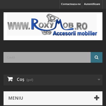
Contacteaza-ne
Autentificare
Coş
(gol)
MENIU