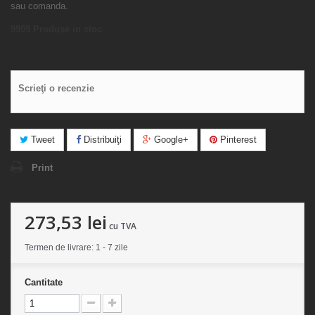
sau comanda.
9999
Produse in stoc
Scrieţi o recenzie
Tweet
Distribuiţi
Google+
Pinterest
Print
273,53 lei
cu TVA
Termen de livrare: 1 - 7 zile
Cantitate