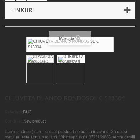
LINKURI
Mărește
CHIUVETA BLANCO RONDOSOL C 513304
Referință
BUC
Condiție:
New product
Unele produse ( care nu sunt pe stoc ) se achita in avans. Stocul si
pretul nu este actualizat la zi. Whatsapp scris 0723164886 pentru detalii