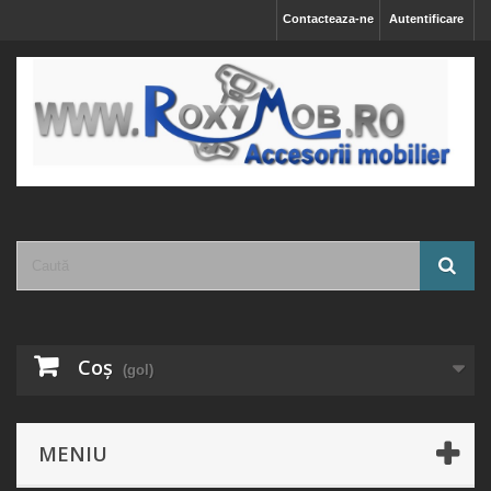
Contacteaza-ne
Autentificare
Coş
(gol)
MENIU