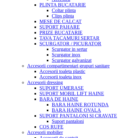
PLINTA BUCATARIE
Coltar plinta
Clips plinta
MESE DE CALCAT
SUPORT PAHARE
PRIZE BUCATARIE
TAVA TACAMURI SERTAR
SCURGATOR / PICURATOR
Scurgator in sertar
Scurgator inox
Scurgator galvanizat
Accesorii compartimentari grupuri sanitare
Accesorii toaleta plastic
Accesorii toaleta inox
Accesorii dressing
SUPORT UMERASE
SUPORT MOBIL LIFT HAINE
BARA DE HAINE
BARA HAINE ROTUNDA
BARA HAINE OVALA
SUPORT PANTALONI SI CRAVATE
Suport pantaloni
COS RUFE
Accesorii mobilier
Accesorii de cantuit