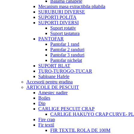
Balama canapele
Mecanism masa extractibila pliabila
SURUBURI DIVERSE
SUPORTI POLITA
SUPORTI DIVERSI
Suport rotativ
Suport tastatura
PANTOFAR
Pantofar 1 rand
Pantofar 2 randuri
Pantofar 3 randuri
Pantofar nichelat
SUPORT BLAT
TURO-TUROGO-TUCAR
Sabloane Hafele
Accesorii pentru gradina
ARTICOLE DE PESCUIT
Amestec nadire
Boiles
Dip
CARLIGE PESCUIT CRAP
CARLIGE HAKUYO CRAP CURVE- PLI
Fire crap
Fir textil
FIR TEXTIL ROLA DE 100M