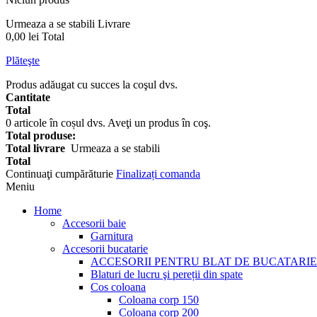
Urmeaza a se stabili
Livrare
0,00 lei
Total
Plăteşte
Produs adăugat cu succes la coşul dvs.
Cantitate
Total
0
articole în coșul dvs.
Aveţi un produs în coş.
Total produse:
Total livrare
Urmeaza a se stabili
Total
Continuaţi cumpărăturie
Finalizați comanda
Meniu
Home
Accesorii baie
Garnitura
Accesorii bucatarie
ACCESORII PENTRU BLAT DE BUCATARIE
Blaturi de lucru şi pereții din spate
Cos coloana
Coloana corp 150
Coloana corp 200