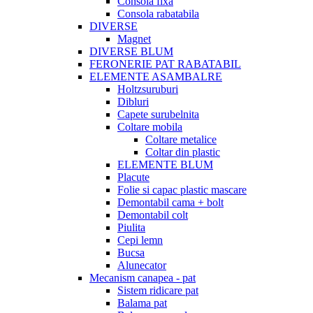
Consola fixa
Consola rabatabila
DIVERSE
Magnet
DIVERSE BLUM
FERONERIE PAT RABATABIL
ELEMENTE ASAMBALRE
Holtzsuruburi
Dibluri
Capete surubelnita
Coltare mobila
Coltare metalice
Coltar din plastic
ELEMENTE BLUM
Placute
Folie si capac plastic mascare
Demontabil cama + bolt
Demontabil colt
Piulita
Cepi lemn
Bucsa
Alunecator
Mecanism canapea - pat
Sistem ridicare pat
Balama pat