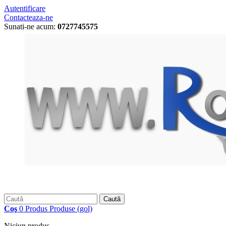
Autentificare
Contacteaza-ne
Sunati-ne acum:
0727745575
Caută
Coş
0
Produs
Produse
(gol)
Niciun produs