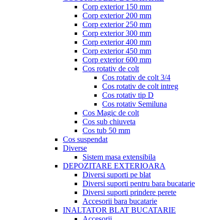
Corp exterior 150 mm
Corp exterior 200 mm
Corp exterior 250 mm
Corp exterior 300 mm
Corp exterior 400 mm
Corp exterior 450 mm
Corp exterior 600 mm
Cos rotativ de colt
Cos rotativ de colt 3/4
Cos rotativ de colt intreg
Cos rotativ tip D
Cos rotativ Semiluna
Cos Magic de colt
Cos sub chiuveta
Cos tub 50 mm
Cos suspendat
Diverse
Sistem masa extensibila
DEPOZITARE EXTERIOARA
Diversi suporti pe blat
Diversi suporti pentru bara bucatarie
Diversi suporti prindere perete
Accesorii bara bucatarie
INALTATOR BLAT BUCATARIE
Accesorii