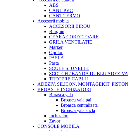
ABS
CANT PVC
CANT TERMO
Accesorii mobila
ACCESORII BIROU
Burghiu
CEARA CORECTOARE
GRILA VENTILATIE
Marker
Opritor
PASLA
Pasta
SCULE SI UNELTE
SCOTCH / BANDA DUBLU ADEZIVA
TRECERE CABLU
ADEZIV, SILICON, MONTAGEKIT, PISTON
BROASTE-INCHIZATORI
Broasca yala
Broasca yala pal
Broasca centralizata
Broasca yala sticla
Inchizator
Zavor
CONSOLE MOBILA