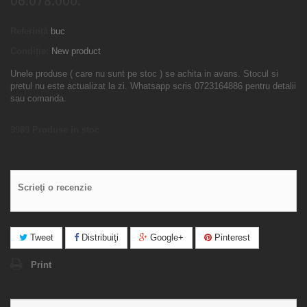
06.078.000.
Referință
buc
Condiție:
New product
Unele produse ( care nu sunt pe stoc ) se achita in avans. Stocul si
pretul nu este actualizat la zi. Whatsapp scris 0723164886 pentru detalii
sau comanda.
9989
Produse in stoc
Scrieţi o recenzie
Tweet
Distribuiţi
Google+
Pinterest
Print