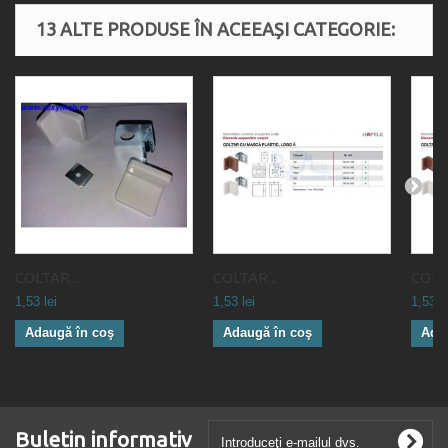
13 ALTE PRODUSE ÎN ACEEAȘI CATEGORIE:
COLTAR...
COLTAR...
COLTA
1,53 lei
1,53 lei
1,53 le
Adaugă în coş
Adaugă în coş
Ada
Buletin informativ