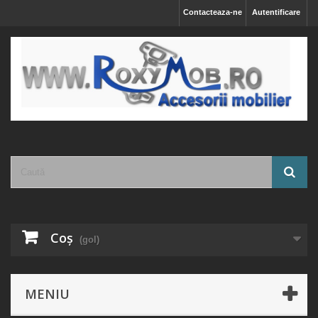
Contacteaza-ne
Autentificare
Coş
(gol)
MENIU