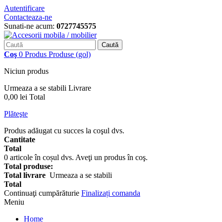
Autentificare
Contacteaza-ne
Sunati-ne acum:
0727745575
Caută
Coş
0
Produs
Produse
(gol)
Niciun produs
Urmeaza a se stabili
Livrare
0,00 lei
Total
Plăteşte
Produs adăugat cu succes la coşul dvs.
Cantitate
Total
0
articole în coșul dvs.
Aveţi un produs în coş.
Total produse:
Total livrare
Urmeaza a se stabili
Total
Continuaţi cumpărăturie
Finalizați comanda
Meniu
Home