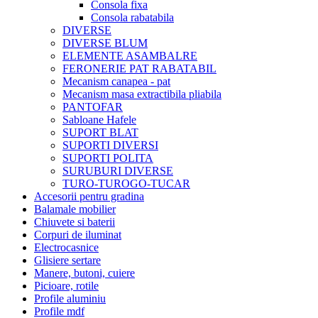
Consola fixa
Consola rabatabila
DIVERSE
DIVERSE BLUM
ELEMENTE ASAMBALRE
FERONERIE PAT RABATABIL
Mecanism canapea - pat
Mecanism masa extractibila pliabila
PANTOFAR
Sabloane Hafele
SUPORT BLAT
SUPORTI DIVERSI
SUPORTI POLITA
SURUBURI DIVERSE
TURO-TUROGO-TUCAR
Accesorii pentru gradina
Balamale mobilier
Chiuvete si baterii
Corpuri de iluminat
Electrocasnice
Glisiere sertare
Manere, butoni, cuiere
Picioare, rotile
Profile aluminiu
Profile mdf