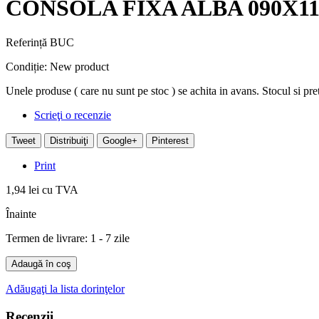
CONSOLA FIXA ALBA 090X11
Referință
BUC
Condiție:
New product
Unele produse ( care nu sunt pe stoc ) se achita in avans. Stocul si pr
Scrieţi o recenzie
Tweet
Distribuiţi
Google+
Pinterest
Print
1,94 lei
cu TVA
Înainte
Termen de livrare: 1 - 7 zile
Adaugă în coş
Adăugaţi la lista dorinţelor
Recenzii