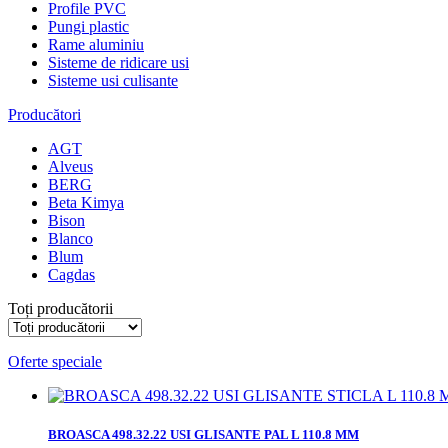
Profile PVC
Pungi plastic
Rame aluminiu
Sisteme de ridicare usi
Sisteme usi culisante
Producători
AGT
Alveus
BERG
Beta Kimya
Bison
Blanco
Blum
Cagdas
Toți producătorii
Oferte speciale
BROASCA 498.32.22 USI GLISANTE PAL L 110.8 MM