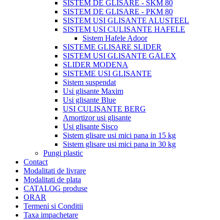
SISTEM DE GLISARE - SKM 80
SISTEM DE GLISARE - PKM 80
SISTEM USI GLISANTE ALUSTEEL
SISTEM USI CULISANTE HAFELE
Sistem Hafele Adoor
SISTEME GLISARE SLIDER
SISTEM USI GLISANTE GALEX
SLIDER MODENA
SISTEME USI GLISANTE
Sistem suspendat
Usi glisante Maxim
Usi glisante Blue
USI CULISANTE BERG
Amortizor usi glisante
Usi glisante Sisco
Sistem glisare usi mici pana in 15 kg
Sistem glisare usi mici pana in 30 kg
Pungi plastic
Contact
Modalitati de livrare
Modalitati de plata
CATALOG produse
ORAR
Termeni si Conditii
Taxa impachetare