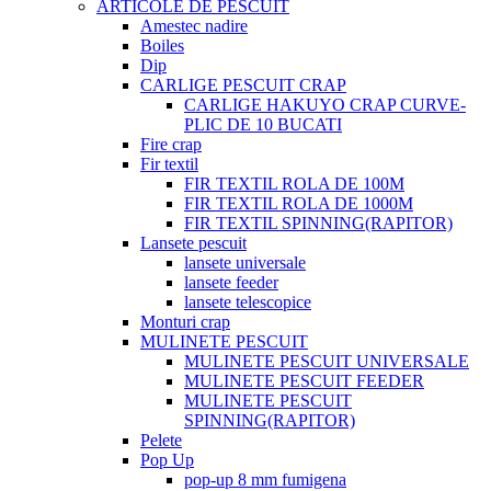
ARTICOLE DE PESCUIT
Amestec nadire
Boiles
Dip
CARLIGE PESCUIT CRAP
CARLIGE HAKUYO CRAP CURVE-
PLIC DE 10 BUCATI
Fire crap
Fir textil
FIR TEXTIL ROLA DE 100M
FIR TEXTIL ROLA DE 1000M
FIR TEXTIL SPINNING(RAPITOR)
Lansete pescuit
lansete universale
lansete feeder
lansete telescopice
Monturi crap
MULINETE PESCUIT
MULINETE PESCUIT UNIVERSALE
MULINETE PESCUIT FEEDER
MULINETE PESCUIT
SPINNING(RAPITOR)
Pelete
Pop Up
pop-up 8 mm fumigena