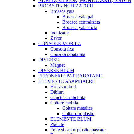
ADEZIV, SILICON, MONTAGEKIT, PISTON
BROASTE-INCHIZATORI
Broasca yala
Broasca yala pal
Broasca centralizata
Broasca yala sticla
Inchizator
Zavor
CONSOLE MOBILA
Consola fixa
Consola rabatabila
DIVERSE
Magnet
DIVERSE BLUM
FERONERIE PAT RABATABIL
ELEMENTE ASAMBALRE
Holtzsuruburi
Dibluri
Capete surubelnita
Coltare mobila
Coltare metalice
Coltar din plastic
ELEMENTE BLUM
Placute
Folie si capac plastic mascare