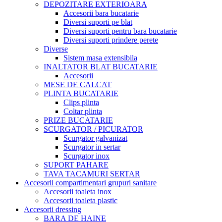
DEPOZITARE EXTERIOARA
Accesorii bara bucatarie
Diversi suporti pe blat
Diversi suporti pentru bara bucatarie
Diversi suporti prindere perete
Diverse
Sistem masa extensibila
INALTATOR BLAT BUCATARIE
Accesorii
MESE DE CALCAT
PLINTA BUCATARIE
Clips plinta
Coltar plinta
PRIZE BUCATARIE
SCURGATOR / PICURATOR
Scurgator galvanizat
Scurgator in sertar
Scurgator inox
SUPORT PAHARE
TAVA TACAMURI SERTAR
Accesorii compartimentari grupuri sanitare
Accesorii toaleta inox
Accesorii toaleta plastic
Accesorii dressing
BARA DE HAINE