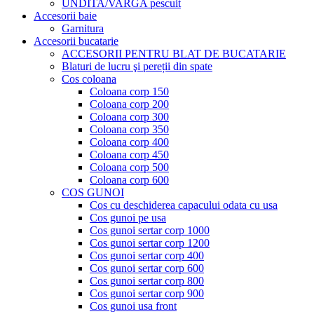
UNDITA/VARGA pescuit
Accesorii baie
Garnitura
Accesorii bucatarie
ACCESORII PENTRU BLAT DE BUCATARIE
Blaturi de lucru şi pereții din spate
Cos coloana
Coloana corp 150
Coloana corp 200
Coloana corp 300
Coloana corp 350
Coloana corp 400
Coloana corp 450
Coloana corp 500
Coloana corp 600
COS GUNOI
Cos cu deschiderea capacului odata cu usa
Cos gunoi pe usa
Cos gunoi sertar corp 1000
Cos gunoi sertar corp 1200
Cos gunoi sertar corp 400
Cos gunoi sertar corp 600
Cos gunoi sertar corp 800
Cos gunoi sertar corp 900
Cos gunoi usa front