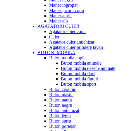
Maner ingropat
Maner jucarii copii
Maner auriu
Maner alb
AGATATORI CUIER
Agatator cuier copii
Cuier
Agatator cuier antichizat
Agatator cuier prindere tavan
BUTONI MOBILA
Buton mobila copii
Buton mobila animale
Buton mobila desene animate
Buton mobila flori
Buton mobila fluturi
Buton mobila sport
Buton ceramic
Buton plastic
Buton patrat
Buton negru
Buton antichizat
Buton lemn
Buton auriu
Buton portelan