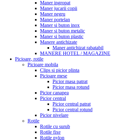
Maner ingropat
Maner jucarii copii
Maner negru
Maner portelan
Maner si buton inox
Maner si buton metalic
Maner si buton plastic
Manere antichizate
Maner antichizat rabatabil
MANERE HOTEL / MAGAZINE
Picioare, rotile
Picioare mobila
Clips si picior plinta
Picioare mese
Picior masa patrat
Picior masa rotund
Picior canapea
Picior central
Picior central patrat
Picior central rotund
Picior nivelare
Rotile
Rotile cu surub
Rotile fixe
Rotile nylon