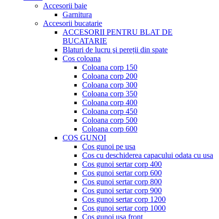
Accesorii baie
Garnitura
Accesorii bucatarie
ACCESORII PENTRU BLAT DE
BUCATARIE
Blaturi de lucru şi pereții din spate
Cos coloana
Coloana corp 150
Coloana corp 200
Coloana corp 300
Coloana corp 350
Coloana corp 400
Coloana corp 450
Coloana corp 500
Coloana corp 600
COS GUNOI
Cos gunoi pe usa
Cos cu deschiderea capacului odata cu usa
Cos gunoi sertar corp 400
Cos gunoi sertar corp 600
Cos gunoi sertar corp 800
Cos gunoi sertar corp 900
Cos gunoi sertar corp 1200
Cos gunoi sertar corp 1000
Cos gunoi usa front