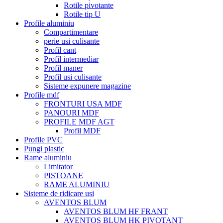
Rotile pivotante
Rotile tip U
Profile aluminiu
Compartimentare
perie usi culisante
Profil cant
Profil intermediar
Profil maner
Profil usi culisante
Sisteme expunere magazine
Profile mdf
FRONTURI USA MDF
PANOURI MDF
PROFILE MDF AGT
Profil MDF
Profile PVC
Pungi plastic
Rame aluminiu
Limitator
PISTOANE
RAME ALUMINIU
Sisteme de ridicare usi
AVENTOS BLUM
AVENTOS BLUM HF FRANT
AVENTOS BLUM HK PIVOTANT