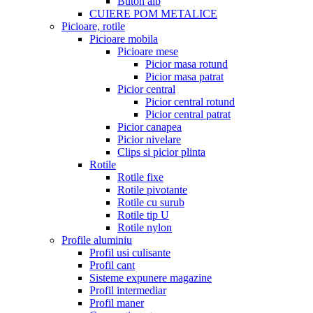
Buton alb
CUIERE POM METALICE
Picioare, rotile
Picioare mobila
Picioare mese
Picior masa rotund
Picior masa patrat
Picior central
Picior central rotund
Picior central patrat
Picior canapea
Picior nivelare
Clips si picior plinta
Rotile
Rotile fixe
Rotile pivotante
Rotile cu surub
Rotile tip U
Rotile nylon
Profile aluminiu
Profil usi culisante
Profil cant
Sisteme expunere magazine
Profil intermediar
Profil maner