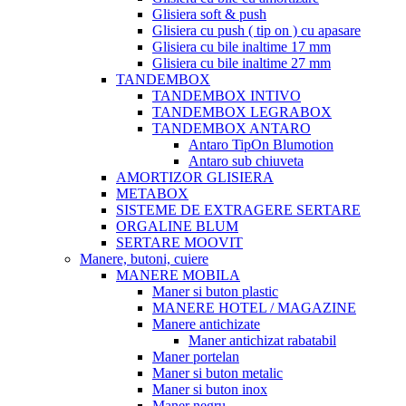
Glisiera soft & push
Glisiera cu push ( tip on ) cu apasare
Glisiera cu bile inaltime 17 mm
Glisiera cu bile inaltime 27 mm
TANDEMBOX
TANDEMBOX INTIVO
TANDEMBOX LEGRABOX
TANDEMBOX ANTARO
Antaro TipOn Blumotion
Antaro sub chiuveta
AMORTIZOR GLISIERA
METABOX
SISTEME DE EXTRAGERE SERTARE
ORGALINE BLUM
SERTARE MOOVIT
Manere, butoni, cuiere
MANERE MOBILA
Maner si buton plastic
MANERE HOTEL / MAGAZINE
Manere antichizate
Maner antichizat rabatabil
Maner portelan
Maner si buton metalic
Maner si buton inox
Maner negru