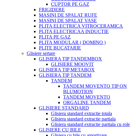
CUPTOR PE GAZ
FRIGIDERE
MASINI DE SPALAT RUFE
MASINI DE SPALAT VASE
PLITA ELECTRICA VITROCERAMICA
PLITA ELECTRICAA INDUCTIE
PLITA PE GAZ
PLITA MODULAR ( DOMINO )
PLITE BUCATARIE
Glisiere sertare
GLISIERA TIP TANDEMBOX
GLISIERE MOOVIT
GLISIERA TIP METABOX
GLISIERA TIP TANDEM
TANDEM
TANDEM MOVENTO TIP ON
BLUMOTION
TANDEM MOVENTO
ORGALINE TANDEM
GLISIERE STANDARD
Glisiera standard extractie totala
Glisiera standard extractie partiala
Glisiera standard extractie partiala cu role
GLISIERE CU BILE
Glisiera cu bile cu amortizare