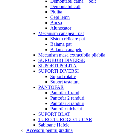
Demontabil cama + bolt
Demontabil colt
Piulita
Cepi lemn
Bucsa
Alunecator
Mecanism canapea - pat
Sistem ridicare pat
Balama pat
Balama canapele
Mecanism masa extractibila pliabila
SURUBURI DIVERSE
SUPORTI POLITA
SUPORTI DIVERSI
Suport rotativ
Suport tastatura
PANTOFAR
Pantofar 1 rand
Pantofar 2 randuri
Pantofar 3 randuri
Pantofar nichelat
SUPORT BLAT
TURO-TUROGO-TUCAR
Sabloane Hafele
Accesorii pentru gradina