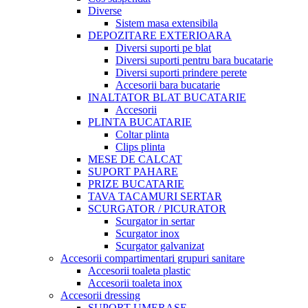
Diverse
Sistem masa extensibila
DEPOZITARE EXTERIOARA
Diversi suporti pe blat
Diversi suporti pentru bara bucatarie
Diversi suporti prindere perete
Accesorii bara bucatarie
INALTATOR BLAT BUCATARIE
Accesorii
PLINTA BUCATARIE
Coltar plinta
Clips plinta
MESE DE CALCAT
SUPORT PAHARE
PRIZE BUCATARIE
TAVA TACAMURI SERTAR
SCURGATOR / PICURATOR
Scurgator in sertar
Scurgator inox
Scurgator galvanizat
Accesorii compartimentari grupuri sanitare
Accesorii toaleta plastic
Accesorii toaleta inox
Accesorii dressing
SUPORT UMERASE