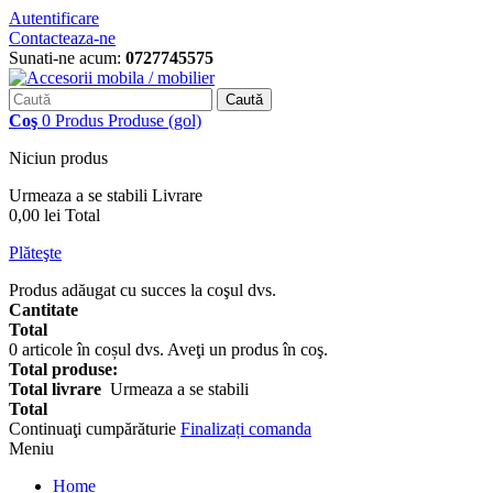
Autentificare
Contacteaza-ne
Sunati-ne acum:
0727745575
Caută
Coş
0
Produs
Produse
(gol)
Niciun produs
Urmeaza a se stabili
Livrare
0,00 lei
Total
Plăteşte
Produs adăugat cu succes la coşul dvs.
Cantitate
Total
0
articole în coșul dvs.
Aveţi un produs în coş.
Total produse:
Total livrare
Urmeaza a se stabili
Total
Continuaţi cumpărăturie
Finalizați comanda
Meniu
Home