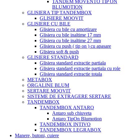
TANDEM MOVENTO TIP ON
BLUMOTION
GLISIERA TIP TANDEMBOX
GLISIERE MOOVIT
GLISIERE CU BILE
Glisiera cu bile cu amortizare
Glisiera cu bile inaltime 17 mm
Glisiera cu bile inaltime 27 mm
Glisiera cu push ( tip on ) cu apasare
Glisiera soft & push
GLISIERE STANDARD
Glisiera standard extractie partiala
Glisiera standard extractie partiala cu role
Glisiera standard extractie totala
METABOX
ORGALINE BLUM
SERTARE MOOVIT
SISTEME DE EXTRAGERE SERTARE
TANDEMBOX
TANDEMBOX ANTARO
Antaro sub chiuveta
Antaro TipOn Blumotion
TANDEMBOX INTIVO
TANDEMBOX LEGRABOX
Manere, butoni, cuiere