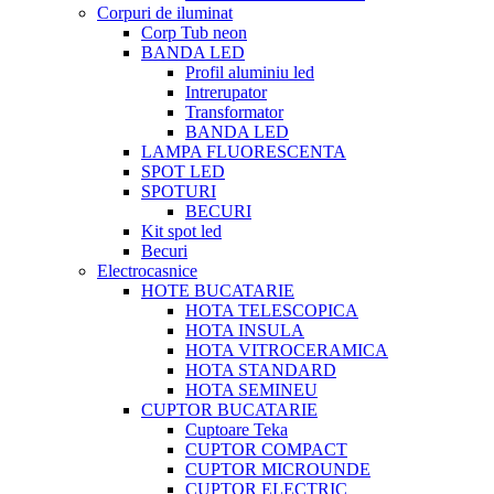
Corpuri de iluminat
Corp Tub neon
BANDA LED
Profil aluminiu led
Intrerupator
Transformator
BANDA LED
LAMPA FLUORESCENTA
SPOT LED
SPOTURI
BECURI
Kit spot led
Becuri
Electrocasnice
HOTE BUCATARIE
HOTA TELESCOPICA
HOTA INSULA
HOTA VITROCERAMICA
HOTA STANDARD
HOTA SEMINEU
CUPTOR BUCATARIE
Cuptoare Teka
CUPTOR COMPACT
CUPTOR MICROUNDE
CUPTOR ELECTRIC