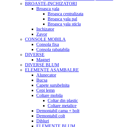
BROASTE-INCHIZATORI
Broasca yala
Broasca centralizata
Broasca yala pal
Broasca yala sticla
Inchizator
Zavor
CONSOLE MOBILA
Consola fixa
Consola rabatabila
DIVERSE
Magnet
DIVERSE BLUM
ELEMENTE ASAMBALRE
Alunecator
Bucsa
Capete surubelnita
Cepi lemn
Coltare mobila
Coltar din plastic
Coltare metalice
Demontabil cama + bolt
Demontabil colt
Dibluri
ELEMENTE BLUM