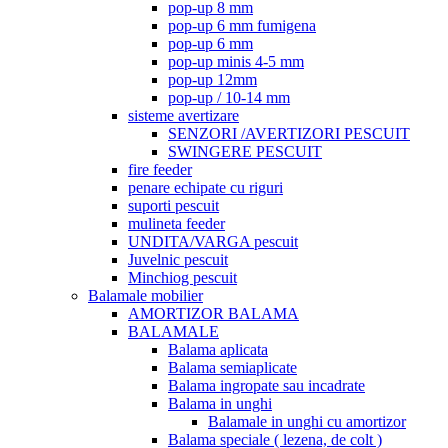
pop-up 8 mm
pop-up 6 mm fumigena
pop-up 6 mm
pop-up minis 4-5 mm
pop-up 12mm
pop-up / 10-14 mm
sisteme avertizare
SENZORI /AVERTIZORI PESCUIT
SWINGERE PESCUIT
fire feeder
penare echipate cu riguri
suporti pescuit
mulineta feeder
UNDITA/VARGA pescuit
Juvelnic pescuit
Minchiog pescuit
Balamale mobilier
AMORTIZOR BALAMA
BALAMALE
Balama aplicata
Balama semiaplicate
Balama ingropate sau incadrate
Balama in unghi
Balamale in unghi cu amortizor
Balama speciale ( lezena, de colt )