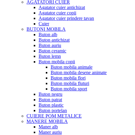
AGATATORI CUIER
Agatator cuier antichizat
Agatator cuier copii
Agatator cuier prindere tavan
Cuier
BUTONI MOBILA
Buton alb
Buton antichizat
Buton auriu
Buton ceramic
Buton lemn
Buton mobila copii
Buton mobila animale
Buton mobila desene animate
Buton mobila flori
Buton mobila fluturi
Buton mobila sport
Buton negru
Buton patrat
Buton plastic
Buton portelan
CUIERE POM METALICE
MANERE MOBILA
Maner alb
Maner auriu