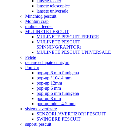
lansete feeder
lansete telescopice
lansete universale
Minchiog pescuit
Monturi crap
mulineta feeder
MULINETE PESCUIT
MULINETE PESCUIT FEEDER
MULINETE PESCUIT
SPINNING(RAPITOR)
MULINETE PESCUIT UNIVERSALE
Pelete
penare echipate cu riguri
Pop Up
pop-up 8 mm fumigena
pop-up / 10-14 mm
pop-up 12mm
pop-up 6 mm
pop-up 6 mm fumigena
pop-up 8 mm
pop-up minis 4-5 mm
sisteme avertizare
SENZORI /AVERTIZORI PESCUIT
SWINGERE PESCUIT
suporti pescuit