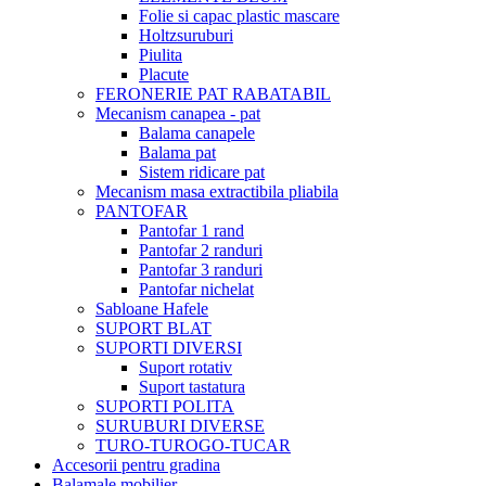
Folie si capac plastic mascare
Holtzsuruburi
Piulita
Placute
FERONERIE PAT RABATABIL
Mecanism canapea - pat
Balama canapele
Balama pat
Sistem ridicare pat
Mecanism masa extractibila pliabila
PANTOFAR
Pantofar 1 rand
Pantofar 2 randuri
Pantofar 3 randuri
Pantofar nichelat
Sabloane Hafele
SUPORT BLAT
SUPORTI DIVERSI
Suport rotativ
Suport tastatura
SUPORTI POLITA
SURUBURI DIVERSE
TURO-TUROGO-TUCAR
Accesorii pentru gradina
Balamale mobilier