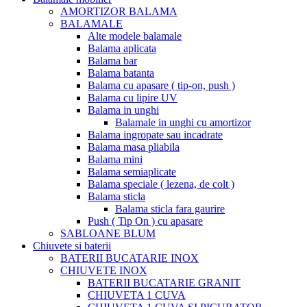
AMORTIZOR BALAMA
BALAMALE
Alte modele balamale
Balama aplicata
Balama bar
Balama batanta
Balama cu apasare ( tip-on, push )
Balama cu lipire UV
Balama in unghi
Balamale in unghi cu amortizor
Balama ingropate sau incadrate
Balama masa pliabila
Balama mini
Balama semiaplicate
Balama speciale ( lezena, de colt )
Balama sticla
Balama sticla fara gaurire
Push ( Tip On ) cu apasare
SABLOANE BLUM
Chiuvete si baterii
BATERII BUCATARIE INOX
CHIUVETE INOX
BATERII BUCATARIE GRANIT
CHIUVETA 1 CUVA