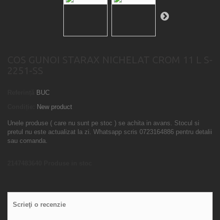
COS GUNOI STARAX NICHELAT CROM 11 L S-
2251-SS
Referință
BUC
Condiție:
New product
Unele produse ( care nu sunt pe stoc ) se achita in avans. Stocul si
pretul nu este actualizat la zi. Whatsapp scris 0723164886 pentru detalii
sau comanda.
2147483640
Produse in stoc
Scrieţi o recenzie