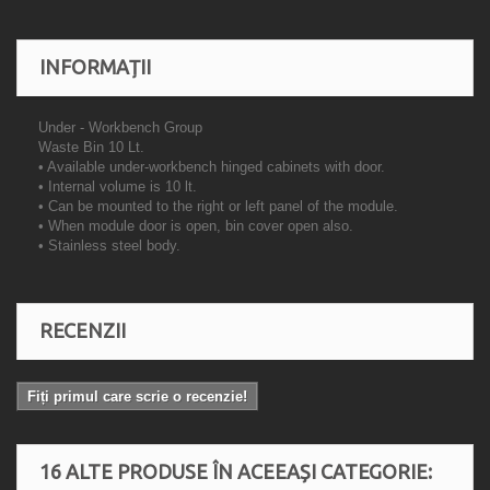
INFORMAȚII
Under - Workbench Group
Waste Bin 10 Lt.
• Available under-workbench hinged cabinets with door.
• Internal volume is 10 lt.
• Can be mounted to the right or left panel of the module.
• When module door is open, bin cover open also.
• Stainless steel body.
RECENZII
Fiți primul care scrie o recenzie!
16 ALTE PRODUSE ÎN ACEEAȘI CATEGORIE: