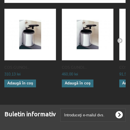
COS GUNOI...
COS GUNOI...
COS G
310,13 lei
460,00 lei
91,52 
Adaugă în coş
Adaugă în coş
Ada
Buletin informativ