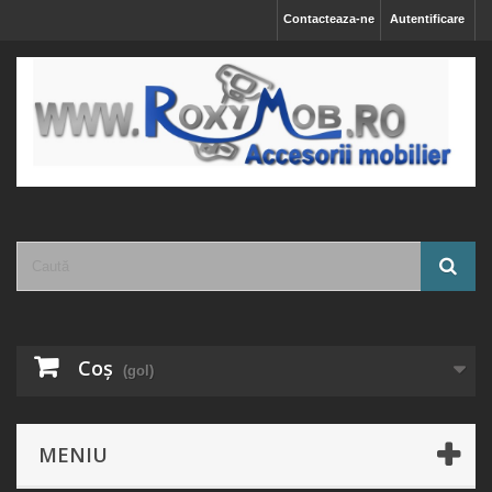
Contacteaza-ne
Autentificare
Coş
(gol)
MENIU