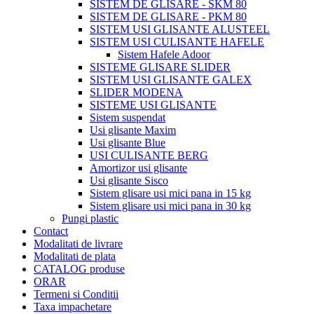
SISTEM DE GLISARE - SKM 80
SISTEM DE GLISARE - PKM 80
SISTEM USI GLISANTE ALUSTEEL
SISTEM USI CULISANTE HAFELE
Sistem Hafele Adoor
SISTEME GLISARE SLIDER
SISTEM USI GLISANTE GALEX
SLIDER MODENA
SISTEME USI GLISANTE
Sistem suspendat
Usi glisante Maxim
Usi glisante Blue
USI CULISANTE BERG
Amortizor usi glisante
Usi glisante Sisco
Sistem glisare usi mici pana in 15 kg
Sistem glisare usi mici pana in 30 kg
Pungi plastic
Contact
Modalitati de livrare
Modalitati de plata
CATALOG produse
ORAR
Termeni si Conditii
Taxa impachetare