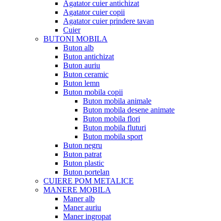
Agatator cuier antichizat
Agatator cuier copii
Agatator cuier prindere tavan
Cuier
BUTONI MOBILA
Buton alb
Buton antichizat
Buton auriu
Buton ceramic
Buton lemn
Buton mobila copii
Buton mobila animale
Buton mobila desene animate
Buton mobila flori
Buton mobila fluturi
Buton mobila sport
Buton negru
Buton patrat
Buton plastic
Buton portelan
CUIERE POM METALICE
MANERE MOBILA
Maner alb
Maner auriu
Maner ingropat