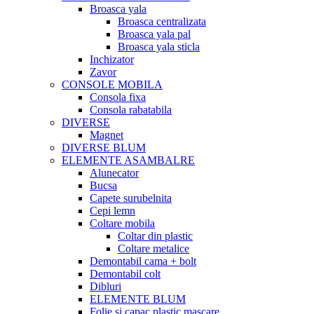
Broasca yala
Broasca centralizata
Broasca yala pal
Broasca yala sticla
Inchizator
Zavor
CONSOLE MOBILA
Consola fixa
Consola rabatabila
DIVERSE
Magnet
DIVERSE BLUM
ELEMENTE ASAMBALRE
Alunecator
Bucsa
Capete surubelnita
Cepi lemn
Coltare mobila
Coltar din plastic
Coltare metalice
Demontabil cama + bolt
Demontabil colt
Dibluri
ELEMENTE BLUM
Folie si capac plastic mascare