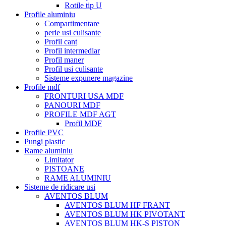
Rotile tip U
Profile aluminiu
Compartimentare
perie usi culisante
Profil cant
Profil intermediar
Profil maner
Profil usi culisante
Sisteme expunere magazine
Profile mdf
FRONTURI USA MDF
PANOURI MDF
PROFILE MDF AGT
Profil MDF
Profile PVC
Pungi plastic
Rame aluminiu
Limitator
PISTOANE
RAME ALUMINIU
Sisteme de ridicare usi
AVENTOS BLUM
AVENTOS BLUM HF FRANT
AVENTOS BLUM HK PIVOTANT
AVENTOS BLUM HK-S PISTON