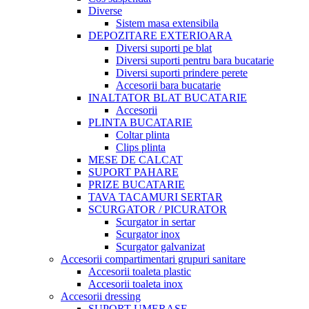
Diverse
Sistem masa extensibila
DEPOZITARE EXTERIOARA
Diversi suporti pe blat
Diversi suporti pentru bara bucatarie
Diversi suporti prindere perete
Accesorii bara bucatarie
INALTATOR BLAT BUCATARIE
Accesorii
PLINTA BUCATARIE
Coltar plinta
Clips plinta
MESE DE CALCAT
SUPORT PAHARE
PRIZE BUCATARIE
TAVA TACAMURI SERTAR
SCURGATOR / PICURATOR
Scurgator in sertar
Scurgator inox
Scurgator galvanizat
Accesorii compartimentari grupuri sanitare
Accesorii toaleta plastic
Accesorii toaleta inox
Accesorii dressing
SUPORT UMERASE