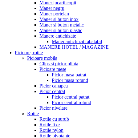
Maner jucarii copii
Maner negru
Maner portelan
Maner si buton inox
Maner si buton metalic
Maner si buton plastic
Manere antichizate
Maner antichizat rabatabil
MANERE HOTEL / MAGAZINE
Picioare, rotile
Picioare mobila
Clips si picior plinta
Picioare mese
Picior masa patrat
Picior masa rotund
Picior canapea
Picior central
Picior central patrat
Picior central rotund
Picior nivelare
Rotile
Rotile cu surub
Rotile fixe
Rotile nylon
Rotile pivotante