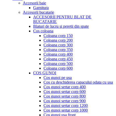
Accesorii baie
Garnitura
Accesorii bucatarie
ACCESORII PENTRU BLAT DE
BUCATARIE
Blaturi de lucru şi pereții din spate
Cos coloana
Coloana corp 150
Coloana corp 200
Coloana corp 300
Coloana corp 350
Coloana corp 400
Coloana corp 450
Coloana corp 500
Coloana corp 600
COS GUNOI
Cos gunoi pe usa
Cos cu deschiderea capacului odata cu usa
Cos gunoi sertar corp 400
Cos gunoi sertar corp 600
Cos gunoi sertar corp 800
Cos gunoi sertar corp 900
Cos gunoi sertar corp 1200
Cos gunoi sertar corp 1000
Cos gunoi usa front