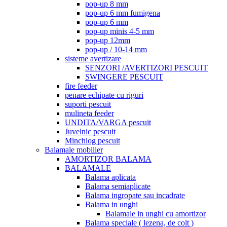
pop-up 8 mm
pop-up 6 mm fumigena
pop-up 6 mm
pop-up minis 4-5 mm
pop-up 12mm
pop-up / 10-14 mm
sisteme avertizare
SENZORI /AVERTIZORI PESCUIT
SWINGERE PESCUIT
fire feeder
penare echipate cu riguri
suporti pescuit
mulineta feeder
UNDITA/VARGA pescuit
Juvelnic pescuit
Minchiog pescuit
Balamale mobilier
AMORTIZOR BALAMA
BALAMALE
Balama aplicata
Balama semiaplicate
Balama ingropate sau incadrate
Balama in unghi
Balamale in unghi cu amortizor
Balama speciale ( lezena, de colt )