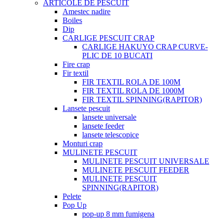
ARTICOLE DE PESCUIT
Amestec nadire
Boiles
Dip
CARLIGE PESCUIT CRAP
CARLIGE HAKUYO CRAP CURVE-
PLIC DE 10 BUCATI
Fire crap
Fir textil
FIR TEXTIL ROLA DE 100M
FIR TEXTIL ROLA DE 1000M
FIR TEXTIL SPINNING(RAPITOR)
Lansete pescuit
lansete universale
lansete feeder
lansete telescopice
Monturi crap
MULINETE PESCUIT
MULINETE PESCUIT UNIVERSALE
MULINETE PESCUIT FEEDER
MULINETE PESCUIT
SPINNING(RAPITOR)
Pelete
Pop Up
pop-up 8 mm fumigena