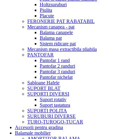
Holtzsuruburi
Piulita
Placute
FERONERIE PAT RABATABIL
Mecanism canapea - pat
Balama canapele
Balama pat
Sistem ridicare pat
Mecanism masa extractibila pliabila
PANTOFAR
Pantofar 1 rand
Pantofar 2 randuri
Pantofar 3 randuri
Pantofar nichelat
Sabloane Hafele
SUPORT BLAT
SUPORTI DIVERSI
Suport rotativ
Suport tastatura
SUPORTI POLITA
SURUBURI DIVERSE
TURO-TUROGO-TUCAR
Accesorii pentru gradina
Balamale mobilier
AMORTIZOR BALAMA