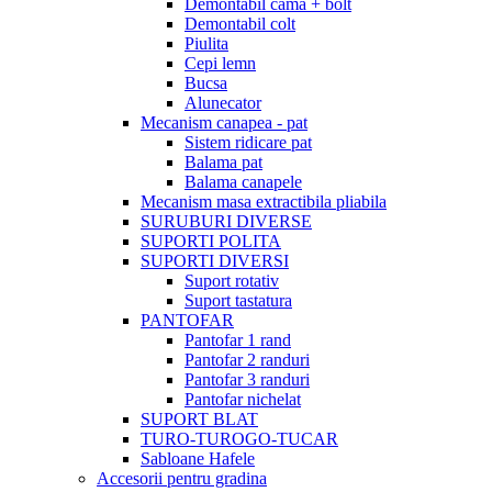
Demontabil cama + bolt
Demontabil colt
Piulita
Cepi lemn
Bucsa
Alunecator
Mecanism canapea - pat
Sistem ridicare pat
Balama pat
Balama canapele
Mecanism masa extractibila pliabila
SURUBURI DIVERSE
SUPORTI POLITA
SUPORTI DIVERSI
Suport rotativ
Suport tastatura
PANTOFAR
Pantofar 1 rand
Pantofar 2 randuri
Pantofar 3 randuri
Pantofar nichelat
SUPORT BLAT
TURO-TUROGO-TUCAR
Sabloane Hafele
Accesorii pentru gradina