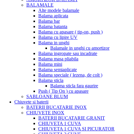
BALAMALE
Alte modele balamale
Balama aplicata
Balama bar
Balama batanta
Balama cu apasare ( tip-on, push )
Balama cu lipire UV
Balama in unghi
Balamale in unghi cu amortizor
Balama ingropate sau incadrate
Balama masa pliabila
Balama mini
Balama semiaplicate
Balama speciale ( lezena, de colt )
Balama sticla
Balama sticla fara gaurire
Push ( Tip On ) cu apasare
SABLOANE BLUM
Chiuvete si baterii
BATERII BUCATARIE INOX
CHIUVETE INOX
BATERII BUCATARIE GRANIT
CHIUVETA 1 CUVA
CHIUVETA 1 CUVA SI PICURATOR