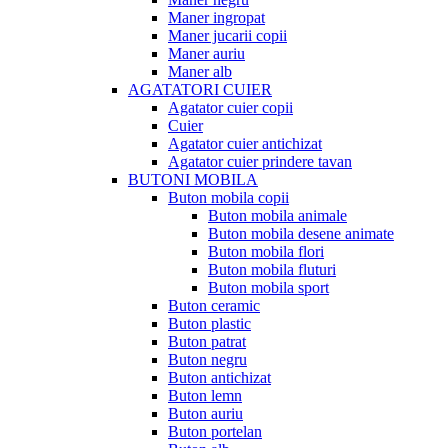
Maner ingropat
Maner jucarii copii
Maner auriu
Maner alb
AGATATORI CUIER
Agatator cuier copii
Cuier
Agatator cuier antichizat
Agatator cuier prindere tavan
BUTONI MOBILA
Buton mobila copii
Buton mobila animale
Buton mobila desene animate
Buton mobila flori
Buton mobila fluturi
Buton mobila sport
Buton ceramic
Buton plastic
Buton patrat
Buton negru
Buton antichizat
Buton lemn
Buton auriu
Buton portelan