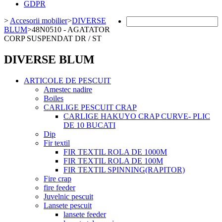
GDPR
>
Accesorii mobilier
>
DIVERSE
BLUM
>
48N0510 - AGATATOR
CORP SUSPENDAT DR / ST
DIVERSE BLUM
ARTICOLE DE PESCUIT
Amestec nadire
Boiles
CARLIGE PESCUIT CRAP
CARLIGE HAKUYO CRAP CURVE- PLIC
DE 10 BUCATI
Dip
Fir textil
FIR TEXTIL ROLA DE 1000M
FIR TEXTIL ROLA DE 100M
FIR TEXTIL SPINNING(RAPITOR)
Fire crap
fire feeder
Juvelnic pescuit
Lansete pescuit
lansete feeder