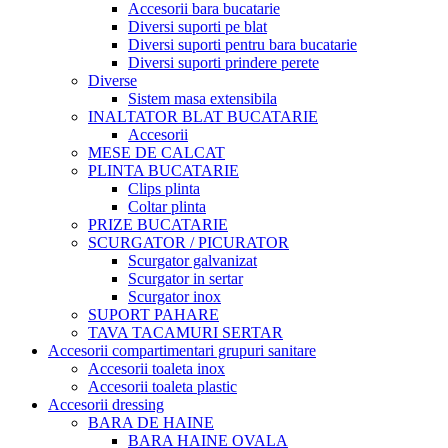
Accesorii bara bucatarie
Diversi suporti pe blat
Diversi suporti pentru bara bucatarie
Diversi suporti prindere perete
Diverse
Sistem masa extensibila
INALTATOR BLAT BUCATARIE
Accesorii
MESE DE CALCAT
PLINTA BUCATARIE
Clips plinta
Coltar plinta
PRIZE BUCATARIE
SCURGATOR / PICURATOR
Scurgator galvanizat
Scurgator in sertar
Scurgator inox
SUPORT PAHARE
TAVA TACAMURI SERTAR
Accesorii compartimentari grupuri sanitare
Accesorii toaleta inox
Accesorii toaleta plastic
Accesorii dressing
BARA DE HAINE
BARA HAINE OVALA