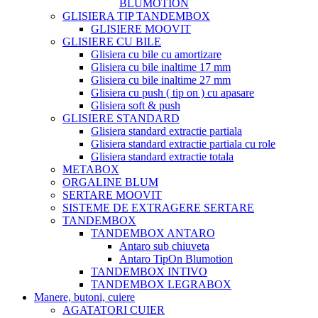
BLUMOTION
GLISIERA TIP TANDEMBOX
GLISIERE MOOVIT
GLISIERE CU BILE
Glisiera cu bile cu amortizare
Glisiera cu bile inaltime 17 mm
Glisiera cu bile inaltime 27 mm
Glisiera cu push ( tip on ) cu apasare
Glisiera soft & push
GLISIERE STANDARD
Glisiera standard extractie partiala
Glisiera standard extractie partiala cu role
Glisiera standard extractie totala
METABOX
ORGALINE BLUM
SERTARE MOOVIT
SISTEME DE EXTRAGERE SERTARE
TANDEMBOX
TANDEMBOX ANTARO
Antaro sub chiuveta
Antaro TipOn Blumotion
TANDEMBOX INTIVO
TANDEMBOX LEGRABOX
Manere, butoni, cuiere
AGATATORI CUIER