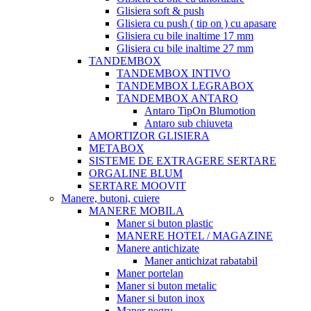
Glisiera soft & push
Glisiera cu push ( tip on ) cu apasare
Glisiera cu bile inaltime 17 mm
Glisiera cu bile inaltime 27 mm
TANDEMBOX
TANDEMBOX INTIVO
TANDEMBOX LEGRABOX
TANDEMBOX ANTARO
Antaro TipOn Blumotion
Antaro sub chiuveta
AMORTIZOR GLISIERA
METABOX
SISTEME DE EXTRAGERE SERTARE
ORGALINE BLUM
SERTARE MOOVIT
Manere, butoni, cuiere
MANERE MOBILA
Maner si buton plastic
MANERE HOTEL / MAGAZINE
Manere antichizate
Maner antichizat rabatabil
Maner portelan
Maner si buton metalic
Maner si buton inox
Maner negru