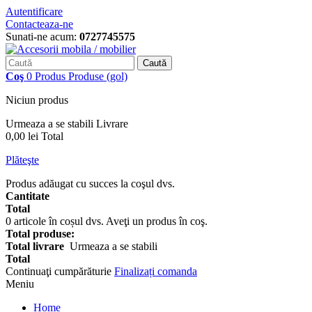
Autentificare
Contacteaza-ne
Sunati-ne acum:
0727745575
Caută
Coş
0
Produs
Produse
(gol)
Niciun produs
Urmeaza a se stabili
Livrare
0,00 lei
Total
Plăteşte
Produs adăugat cu succes la coşul dvs.
Cantitate
Total
0
articole în coșul dvs.
Aveţi un produs în coş.
Total produse:
Total livrare
Urmeaza a se stabili
Total
Continuaţi cumpărăturie
Finalizați comanda
Meniu
Home