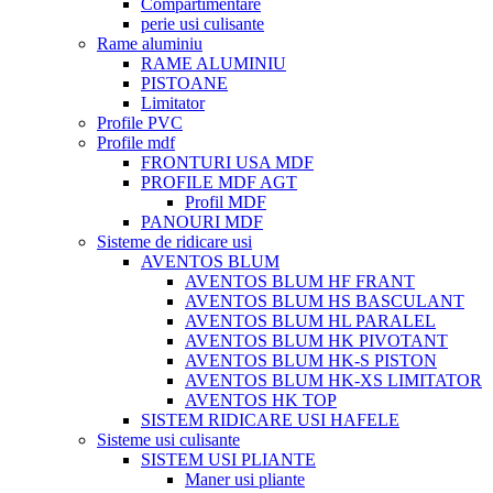
Compartimentare
perie usi culisante
Rame aluminiu
RAME ALUMINIU
PISTOANE
Limitator
Profile PVC
Profile mdf
FRONTURI USA MDF
PROFILE MDF AGT
Profil MDF
PANOURI MDF
Sisteme de ridicare usi
AVENTOS BLUM
AVENTOS BLUM HF FRANT
AVENTOS BLUM HS BASCULANT
AVENTOS BLUM HL PARALEL
AVENTOS BLUM HK PIVOTANT
AVENTOS BLUM HK-S PISTON
AVENTOS BLUM HK-XS LIMITATOR
AVENTOS HK TOP
SISTEM RIDICARE USI HAFELE
Sisteme usi culisante
SISTEM USI PLIANTE
Maner usi pliante