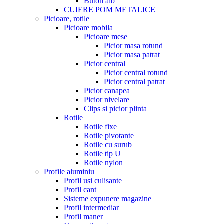
Buton alb
CUIERE POM METALICE
Picioare, rotile
Picioare mobila
Picioare mese
Picior masa rotund
Picior masa patrat
Picior central
Picior central rotund
Picior central patrat
Picior canapea
Picior nivelare
Clips si picior plinta
Rotile
Rotile fixe
Rotile pivotante
Rotile cu surub
Rotile tip U
Rotile nylon
Profile aluminiu
Profil usi culisante
Profil cant
Sisteme expunere magazine
Profil intermediar
Profil maner