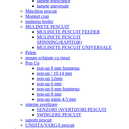
lansete telescopice
lansete universale
Minchiog pescuit
Monturi crap
mulineta feeder
MULINETE PESCUIT
MULINETE PESCUIT FEEDER
MULINETE PESCUIT
SPINNING(RAPITOR)
MULINETE PESCUIT UNIVERSALE
Pelete
penare echipate cu riguri
Pop Up
pop-up 8 mm fumigena
pop-up / 10-14 mm
pop-up 12mm
pop-up 6 mm
pop-up 6 mm fumigena
pop-up 8 mm
pop-up minis 4-5 mm
sisteme avertizare
SENZORI /AVERTIZORI PESCUIT
SWINGERE PESCUIT
suporti pescuit
UNDITA/VARGA pescuit