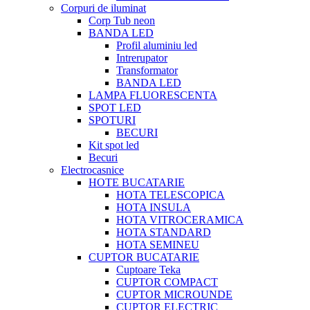
Corpuri de iluminat
Corp Tub neon
BANDA LED
Profil aluminiu led
Intrerupator
Transformator
BANDA LED
LAMPA FLUORESCENTA
SPOT LED
SPOTURI
BECURI
Kit spot led
Becuri
Electrocasnice
HOTE BUCATARIE
HOTA TELESCOPICA
HOTA INSULA
HOTA VITROCERAMICA
HOTA STANDARD
HOTA SEMINEU
CUPTOR BUCATARIE
Cuptoare Teka
CUPTOR COMPACT
CUPTOR MICROUNDE
CUPTOR ELECTRIC