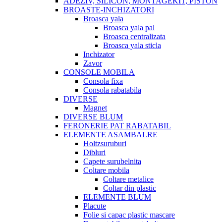
ADEZIV, SILICON, MONTAGEKIT, PISTON
BROASTE-INCHIZATORI
Broasca yala
Broasca yala pal
Broasca centralizata
Broasca yala sticla
Inchizator
Zavor
CONSOLE MOBILA
Consola fixa
Consola rabatabila
DIVERSE
Magnet
DIVERSE BLUM
FERONERIE PAT RABATABIL
ELEMENTE ASAMBALRE
Holtzsuruburi
Dibluri
Capete surubelnita
Coltare mobila
Coltare metalice
Coltar din plastic
ELEMENTE BLUM
Placute
Folie si capac plastic mascare