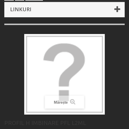
LINKURI
Mărește
PROFIL H IMBINARE PFL L2ML