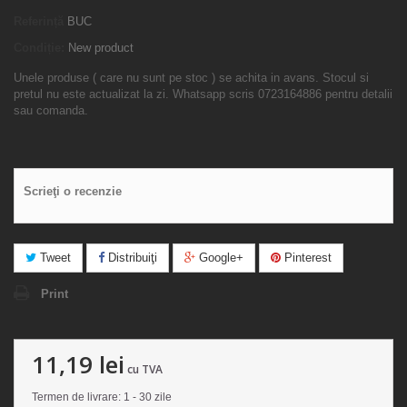
Referință
BUC
Condiție:
New product
Unele produse ( care nu sunt pe stoc ) se achita in avans. Stocul si
pretul nu este actualizat la zi. Whatsapp scris 0723164886 pentru detalii
sau comanda.
Scrieţi o recenzie
Tweet
Distribuiţi
Google+
Pinterest
Print
11,19 lei
cu TVA
Termen de livrare: 1 - 30 zile