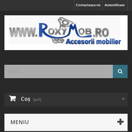
Contacteaza-ne
Autentificare
Coş
(gol)
MENIU