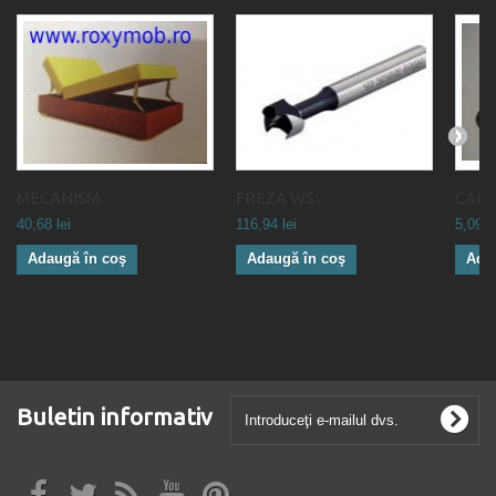
MECANISM...
FREZA WS...
CARLI
40,68 lei
116,94 lei
5,09 le
Adaugă în coş
Adaugă în coş
Ada
Buletin informativ