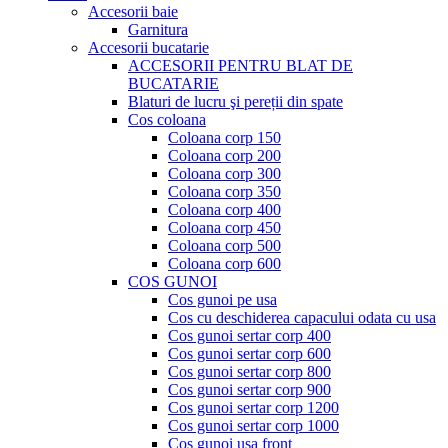
Accesorii baie
Garnitura
Accesorii bucatarie
ACCESORII PENTRU BLAT DE
BUCATARIE
Blaturi de lucru şi pereții din spate
Cos coloana
Coloana corp 150
Coloana corp 200
Coloana corp 300
Coloana corp 350
Coloana corp 400
Coloana corp 450
Coloana corp 500
Coloana corp 600
COS GUNOI
Cos gunoi pe usa
Cos cu deschiderea capacului odata cu usa
Cos gunoi sertar corp 400
Cos gunoi sertar corp 600
Cos gunoi sertar corp 800
Cos gunoi sertar corp 900
Cos gunoi sertar corp 1200
Cos gunoi sertar corp 1000
Cos gunoi usa front