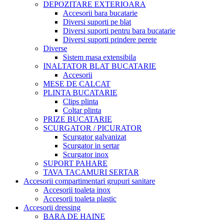
DEPOZITARE EXTERIOARA
Accesorii bara bucatarie
Diversi suporti pe blat
Diversi suporti pentru bara bucatarie
Diversi suporti prindere perete
Diverse
Sistem masa extensibila
INALTATOR BLAT BUCATARIE
Accesorii
MESE DE CALCAT
PLINTA BUCATARIE
Clips plinta
Coltar plinta
PRIZE BUCATARIE
SCURGATOR / PICURATOR
Scurgator galvanizat
Scurgator in sertar
Scurgator inox
SUPORT PAHARE
TAVA TACAMURI SERTAR
Accesorii compartimentari grupuri sanitare
Accesorii toaleta inox
Accesorii toaleta plastic
Accesorii dressing
BARA DE HAINE