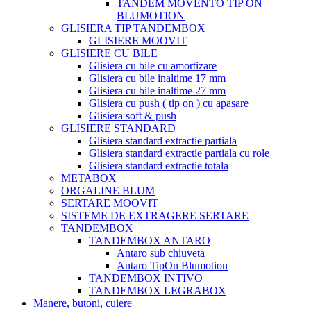
TANDEM MOVENTO TIP ON
BLUMOTION
GLISIERA TIP TANDEMBOX
GLISIERE MOOVIT
GLISIERE CU BILE
Glisiera cu bile cu amortizare
Glisiera cu bile inaltime 17 mm
Glisiera cu bile inaltime 27 mm
Glisiera cu push ( tip on ) cu apasare
Glisiera soft & push
GLISIERE STANDARD
Glisiera standard extractie partiala
Glisiera standard extractie partiala cu role
Glisiera standard extractie totala
METABOX
ORGALINE BLUM
SERTARE MOOVIT
SISTEME DE EXTRAGERE SERTARE
TANDEMBOX
TANDEMBOX ANTARO
Antaro sub chiuveta
Antaro TipOn Blumotion
TANDEMBOX INTIVO
TANDEMBOX LEGRABOX
Manere, butoni, cuiere