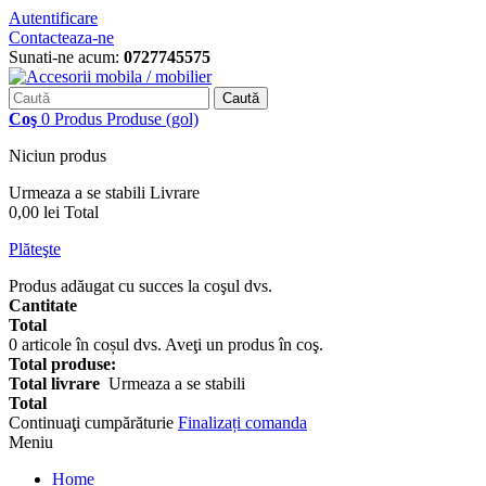
Autentificare
Contacteaza-ne
Sunati-ne acum:
0727745575
Caută
Coş
0
Produs
Produse
(gol)
Niciun produs
Urmeaza a se stabili
Livrare
0,00 lei
Total
Plăteşte
Produs adăugat cu succes la coşul dvs.
Cantitate
Total
0
articole în coșul dvs.
Aveţi un produs în coş.
Total produse:
Total livrare
Urmeaza a se stabili
Total
Continuaţi cumpărăturie
Finalizați comanda
Meniu
Home