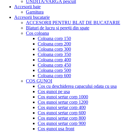
UNDITA/VARGA pescuit
Accesorii baie
Garnitura
Accesorii bucatarie
ACCESORII PENTRU BLAT DE BUCATARIE
Blaturi de lucru şi pereții din spate
Cos coloana
Coloana corp 150
Coloana corp 200
Coloana corp 300
Coloana corp 350
Coloana corp 400
Coloana corp 450
Coloana corp 500
Coloana corp 600
COS GUNOI
Cos cu deschiderea capacului odata cu usa
Cos gunoi pe usa
Cos gunoi sertar corp 1000
Cos gunoi sertar corp 1200
Cos gunoi sertar corp 400
Cos gunoi sertar corp 600
Cos gunoi sertar corp 800
Cos gunoi sertar corp 900
Cos gunoi usa front