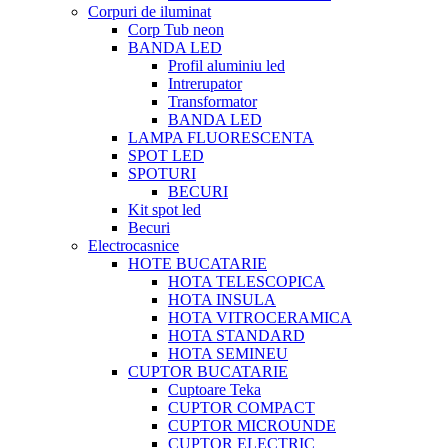
Corpuri de iluminat
Corp Tub neon
BANDA LED
Profil aluminiu led
Intrerupator
Transformator
BANDA LED
LAMPA FLUORESCENTA
SPOT LED
SPOTURI
BECURI
Kit spot led
Becuri
Electrocasnice
HOTE BUCATARIE
HOTA TELESCOPICA
HOTA INSULA
HOTA VITROCERAMICA
HOTA STANDARD
HOTA SEMINEU
CUPTOR BUCATARIE
Cuptoare Teka
CUPTOR COMPACT
CUPTOR MICROUNDE
CUPTOR ELECTRIC