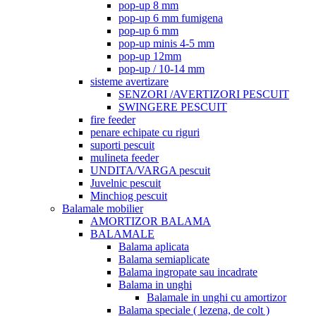
pop-up 8 mm
pop-up 6 mm fumigena
pop-up 6 mm
pop-up minis 4-5 mm
pop-up 12mm
pop-up / 10-14 mm
sisteme avertizare
SENZORI /AVERTIZORI PESCUIT
SWINGERE PESCUIT
fire feeder
penare echipate cu riguri
suporti pescuit
mulineta feeder
UNDITA/VARGA pescuit
Juvelnic pescuit
Minchiog pescuit
Balamale mobilier
AMORTIZOR BALAMA
BALAMALE
Balama aplicata
Balama semiaplicate
Balama ingropate sau incadrate
Balama in unghi
Balamale in unghi cu amortizor
Balama speciale ( lezena, de colt )