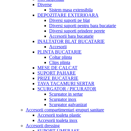
Diverse
Sistem masa extensibila
DEPOZITARE EXTERIOARA
Diversi suporti pe blat
Diversi suporti pentru bara bucatarie
Diversi suporti prindere perete
Accesorii bara bucatarie
INALTATOR BLAT BUCATARIE
Accesorii
PLINTA BUCATARIE
Coltar plinta
Clips plinta
MESE DE CALCAT
SUPORT PAHARE
PRIZE BUCATARIE
TAVA TACAMURI SERTAR
SCURGATOR / PICURATOR
Scurgator in sertar
Scurgator inox
Scurgator galvanizat
Accesorii compartimentari grupuri sanitare
Accesorii toaleta plastic
Accesorii toaleta inox
Accesorii dressing
SUPORT UMERASE