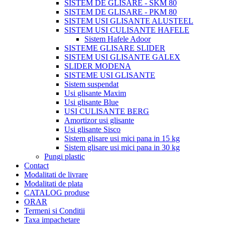
SISTEM DE GLISARE - SKM 80
SISTEM DE GLISARE - PKM 80
SISTEM USI GLISANTE ALUSTEEL
SISTEM USI CULISANTE HAFELE
Sistem Hafele Adoor
SISTEME GLISARE SLIDER
SISTEM USI GLISANTE GALEX
SLIDER MODENA
SISTEME USI GLISANTE
Sistem suspendat
Usi glisante Maxim
Usi glisante Blue
USI CULISANTE BERG
Amortizor usi glisante
Usi glisante Sisco
Sistem glisare usi mici pana in 15 kg
Sistem glisare usi mici pana in 30 kg
Pungi plastic
Contact
Modalitati de livrare
Modalitati de plata
CATALOG produse
ORAR
Termeni si Conditii
Taxa impachetare