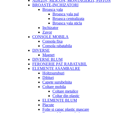
ADEZIV, SILICON, MONTAGEKIT, PISTON
BROASTE-INCHIZATORI
Broasca yala
Broasca yala pal
Broasca centralizata
Broasca yala sticla
Inchizator
Zavor
CONSOLE MOBILA
Consola fixa
Consola rabatabila
DIVERSE
Magnet
DIVERSE BLUM
FERONERIE PAT RABATABIL
ELEMENTE ASAMBALRE
Holtzsuruburi
Dibluri
Capete surubelnita
Coltare mobila
Coltare metalice
Coltar din plastic
ELEMENTE BLUM
Placute
Folie si capac plastic mascare