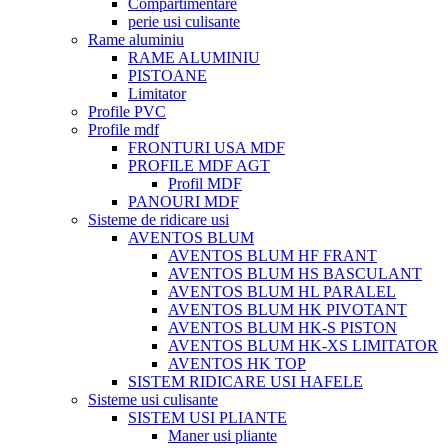
Compartimentare
perie usi culisante
Rame aluminiu
RAME ALUMINIU
PISTOANE
Limitator
Profile PVC
Profile mdf
FRONTURI USA MDF
PROFILE MDF AGT
Profil MDF
PANOURI MDF
Sisteme de ridicare usi
AVENTOS BLUM
AVENTOS BLUM HF FRANT
AVENTOS BLUM HS BASCULANT
AVENTOS BLUM HL PARALEL
AVENTOS BLUM HK PIVOTANT
AVENTOS BLUM HK-S PISTON
AVENTOS BLUM HK-XS LIMITATOR
AVENTOS HK TOP
SISTEM RIDICARE USI HAFELE
Sisteme usi culisante
SISTEM USI PLIANTE
Maner usi pliante