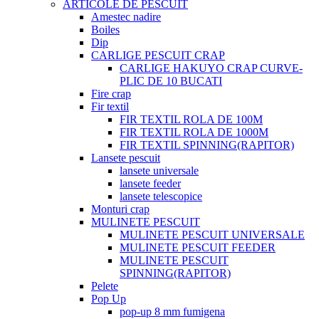
ARTICOLE DE PESCUIT
Amestec nadire
Boiles
Dip
CARLIGE PESCUIT CRAP
CARLIGE HAKUYO CRAP CURVE-
PLIC DE 10 BUCATI
Fire crap
Fir textil
FIR TEXTIL ROLA DE 100M
FIR TEXTIL ROLA DE 1000M
FIR TEXTIL SPINNING(RAPITOR)
Lansete pescuit
lansete universale
lansete feeder
lansete telescopice
Monturi crap
MULINETE PESCUIT
MULINETE PESCUIT UNIVERSALE
MULINETE PESCUIT FEEDER
MULINETE PESCUIT
SPINNING(RAPITOR)
Pelete
Pop Up
pop-up 8 mm fumigena