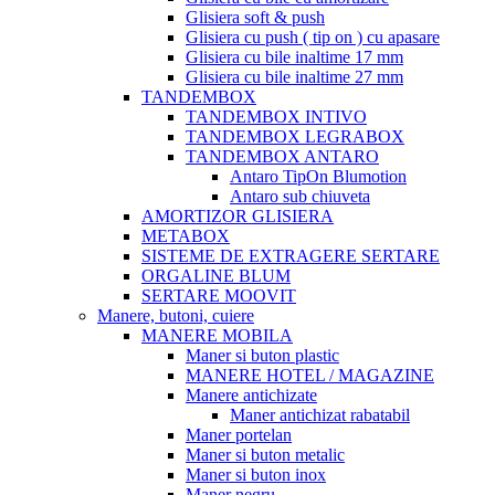
Glisiera soft & push
Glisiera cu push ( tip on ) cu apasare
Glisiera cu bile inaltime 17 mm
Glisiera cu bile inaltime 27 mm
TANDEMBOX
TANDEMBOX INTIVO
TANDEMBOX LEGRABOX
TANDEMBOX ANTARO
Antaro TipOn Blumotion
Antaro sub chiuveta
AMORTIZOR GLISIERA
METABOX
SISTEME DE EXTRAGERE SERTARE
ORGALINE BLUM
SERTARE MOOVIT
Manere, butoni, cuiere
MANERE MOBILA
Maner si buton plastic
MANERE HOTEL / MAGAZINE
Manere antichizate
Maner antichizat rabatabil
Maner portelan
Maner si buton metalic
Maner si buton inox
Maner negru