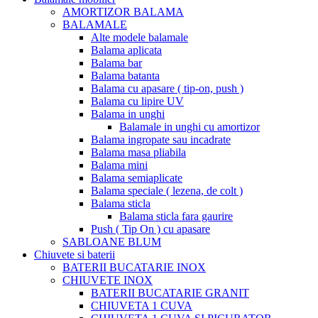
AMORTIZOR BALAMA
BALAMALE
Alte modele balamale
Balama aplicata
Balama bar
Balama batanta
Balama cu apasare ( tip-on, push )
Balama cu lipire UV
Balama in unghi
Balamale in unghi cu amortizor
Balama ingropate sau incadrate
Balama masa pliabila
Balama mini
Balama semiaplicate
Balama speciale ( lezena, de colt )
Balama sticla
Balama sticla fara gaurire
Push ( Tip On ) cu apasare
SABLOANE BLUM
Chiuvete si baterii
BATERII BUCATARIE INOX
CHIUVETE INOX
BATERII BUCATARIE GRANIT
CHIUVETA 1 CUVA