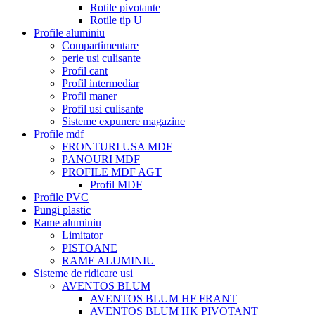
Rotile pivotante
Rotile tip U
Profile aluminiu
Compartimentare
perie usi culisante
Profil cant
Profil intermediar
Profil maner
Profil usi culisante
Sisteme expunere magazine
Profile mdf
FRONTURI USA MDF
PANOURI MDF
PROFILE MDF AGT
Profil MDF
Profile PVC
Pungi plastic
Rame aluminiu
Limitator
PISTOANE
RAME ALUMINIU
Sisteme de ridicare usi
AVENTOS BLUM
AVENTOS BLUM HF FRANT
AVENTOS BLUM HK PIVOTANT