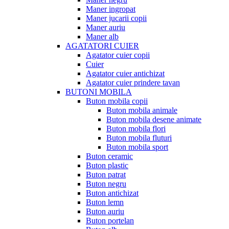
Maner ingropat
Maner jucarii copii
Maner auriu
Maner alb
AGATATORI CUIER
Agatator cuier copii
Cuier
Agatator cuier antichizat
Agatator cuier prindere tavan
BUTONI MOBILA
Buton mobila copii
Buton mobila animale
Buton mobila desene animate
Buton mobila flori
Buton mobila fluturi
Buton mobila sport
Buton ceramic
Buton plastic
Buton patrat
Buton negru
Buton antichizat
Buton lemn
Buton auriu
Buton portelan