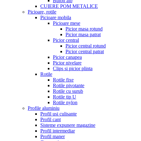
Buton alb
CUIERE POM METALICE
Picioare, rotile
Picioare mobila
Picioare mese
Picior masa rotund
Picior masa patrat
Picior central
Picior central rotund
Picior central patrat
Picior canapea
Picior nivelare
Clips si picior plinta
Rotile
Rotile fixe
Rotile pivotante
Rotile cu surub
Rotile tip U
Rotile nylon
Profile aluminiu
Profil usi culisante
Profil cant
Sisteme expunere magazine
Profil intermediar
Profil maner