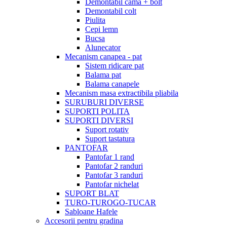
Demontabil cama + bolt
Demontabil colt
Piulita
Cepi lemn
Bucsa
Alunecator
Mecanism canapea - pat
Sistem ridicare pat
Balama pat
Balama canapele
Mecanism masa extractibila pliabila
SURUBURI DIVERSE
SUPORTI POLITA
SUPORTI DIVERSI
Suport rotativ
Suport tastatura
PANTOFAR
Pantofar 1 rand
Pantofar 2 randuri
Pantofar 3 randuri
Pantofar nichelat
SUPORT BLAT
TURO-TUROGO-TUCAR
Sabloane Hafele
Accesorii pentru gradina