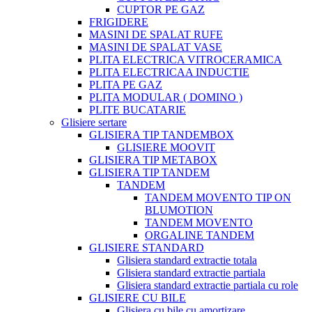
CUPTOR PE GAZ
FRIGIDERE
MASINI DE SPALAT RUFE
MASINI DE SPALAT VASE
PLITA ELECTRICA VITROCERAMICA
PLITA ELECTRICAA INDUCTIE
PLITA PE GAZ
PLITA MODULAR ( DOMINO )
PLITE BUCATARIE
Glisiere sertare
GLISIERA TIP TANDEMBOX
GLISIERE MOOVIT
GLISIERA TIP METABOX
GLISIERA TIP TANDEM
TANDEM
TANDEM MOVENTO TIP ON
BLUMOTION
TANDEM MOVENTO
ORGALINE TANDEM
GLISIERE STANDARD
Glisiera standard extractie totala
Glisiera standard extractie partiala
Glisiera standard extractie partiala cu role
GLISIERE CU BILE
Glisiera cu bile cu amortizare