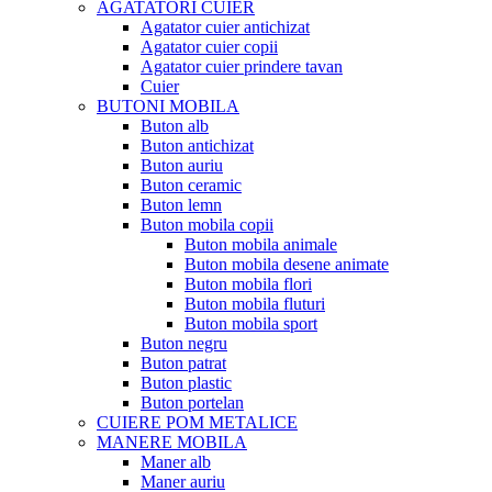
AGATATORI CUIER
Agatator cuier antichizat
Agatator cuier copii
Agatator cuier prindere tavan
Cuier
BUTONI MOBILA
Buton alb
Buton antichizat
Buton auriu
Buton ceramic
Buton lemn
Buton mobila copii
Buton mobila animale
Buton mobila desene animate
Buton mobila flori
Buton mobila fluturi
Buton mobila sport
Buton negru
Buton patrat
Buton plastic
Buton portelan
CUIERE POM METALICE
MANERE MOBILA
Maner alb
Maner auriu