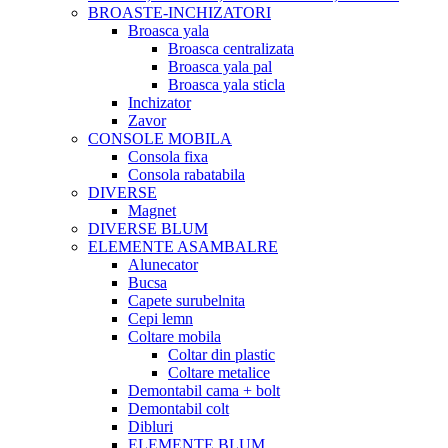
BROASTE-INCHIZATORI
Broasca yala
Broasca centralizata
Broasca yala pal
Broasca yala sticla
Inchizator
Zavor
CONSOLE MOBILA
Consola fixa
Consola rabatabila
DIVERSE
Magnet
DIVERSE BLUM
ELEMENTE ASAMBALRE
Alunecator
Bucsa
Capete surubelnita
Cepi lemn
Coltare mobila
Coltar din plastic
Coltare metalice
Demontabil cama + bolt
Demontabil colt
Dibluri
ELEMENTE BLUM