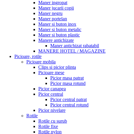
Maner ingropat
Maner jucarii copii
Maner negru
Maner portelan
Maner si buton inox
Maner si buton metalic
Maner si buton plastic
Manere antichizate
Maner antichizat rabatabil
MANERE HOTEL / MAGAZINE
Picioare, rotile
Picioare mobila
Clips si picior plinta
Picioare mese
Picior masa patrat
Picior masa rotund
Picior canapea
Picior central
Picior central patrat
Picior central rotund
Picior nivelare
Rotile
Rotile cu surub
Rotile fixe
Rotile nylon