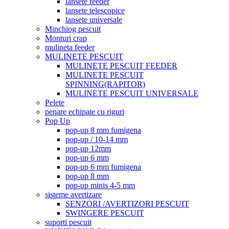
lansete feeder
lansete telescopice
lansete universale
Minchiog pescuit
Monturi crap
mulineta feeder
MULINETE PESCUIT
MULINETE PESCUIT FEEDER
MULINETE PESCUIT
SPINNING(RAPITOR)
MULINETE PESCUIT UNIVERSALE
Pelete
penare echipate cu riguri
Pop Up
pop-up 8 mm fumigena
pop-up / 10-14 mm
pop-up 12mm
pop-up 6 mm
pop-up 6 mm fumigena
pop-up 8 mm
pop-up minis 4-5 mm
sisteme avertizare
SENZORI /AVERTIZORI PESCUIT
SWINGERE PESCUIT
suporti pescuit