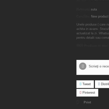
Referință
suta
Condiție:
New product
Unele produse ( care n
achita in avans. Stocul
actualizat la zi. What
pentru detalii sau com
9999
Produse in stoc
Scrieţi o rec
Tweet
Distrib
Pinterest
Print