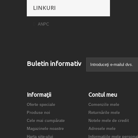
LINKURI
ANPC
Buletin informativ
Informaţii
Contul meu
Oferte speciale
Comenzile mele
Produse noi
Returnările mele
Cele mai cumpărate
Notele mele de credit
Magazinele noastre
Adresele mele
Harta site-ului
Informaţiile mele persona