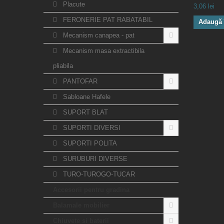
Placute
3,06 lei
FERONERIE PAT RABATABIL
Adaugă 
Mecanism canapea - pat
Mecanism masa extractibila
pliabila
PANTOFAR
Sabloane Hafele
SUPORT BLAT
SUPORTI DIVERSI
SUPORTI POLITA
SURUBURI DIVERSE
TURO-TUROGO-TUCAR
Accesorii pentru gradina
Balamale mobilier
Chiuvete si baterii