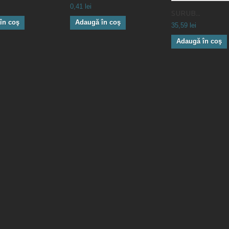
0,41 lei
SURUB...
în coş
Adaugă în coş
35,59 lei
Adaugă în coş