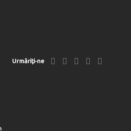
Urmăriți-ne
n