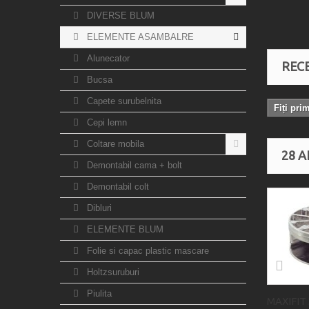
DIVERSE BLUM
ELEMENTE ASAMBALRE
Alunecator
RECE
Bucsa
Capete surubelnita
Fiți pri
Cepi lemn
Coltare mobila
28 A
Demontabil cama + bolt
Demontabil colt
Dibluri
ELEMENTE BLUM
Folie si capac plastic mascare
Holtzsuruburi
Piulita
MAXIFIT 3