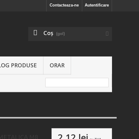
Contacteaza-ne
Autentificare
Coş
(gol)
LOG PRODUSE
ORAR
2,12 lei
 METALICA M8