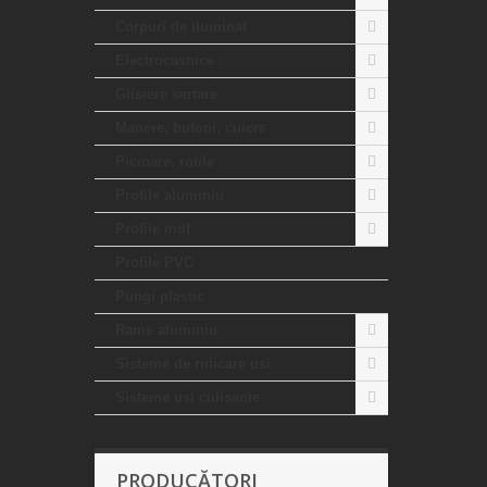
Corpuri de iluminat
Electrocasnice
Glisiere sertare
Manere, butoni, cuiere
Picioare, rotile
Profile aluminiu
Profile mdf
Profile PVC
Pungi plastic
Rame aluminiu
Sisteme de ridicare usi
Sisteme usi culisante
PRODUCĂTORI