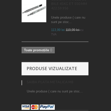
BILE 45KG ET 550 MM
422.59.956
Unele produse ( care nu
sunt pe stoc...
113,99 lei
119,99 lei
cu
TVA
Toate promoțiile
PRODUSE VIZUALIZATE
SAIBA PLATA METALICA M8
Unele produse ( care nu sunt pe stoc...