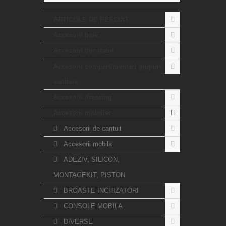
ARTICOLE DE PESCUIT
Accesorii baie
Accesorii bucatarie
Accesorii compartimentari grupuri
sanitare
Accesorii dressing
Accesorii mobilier
Accesorii de cantuit
Accesorii mobila
ADEZIV, SILICON,
MONTAGEKIT, PISTON
BROASTE-INCHIZATORI
CONSOLE MOBILA
DIVERSE