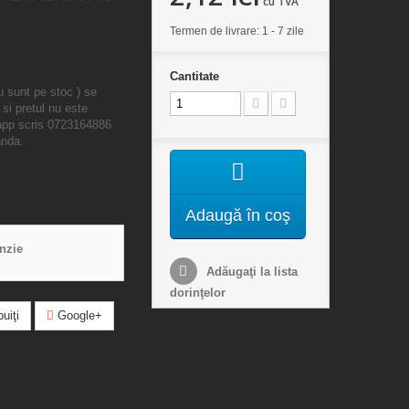
cu TVA
Termen de livrare: 1 - 7 zile
Cantitate
u sunt pe stoc ) se
 si pretul nu este
sapp scris 0723164886
anda.
Adaugă în coş
enzie
Adăugaţi la lista
dorinţelor
uiţi
Google+