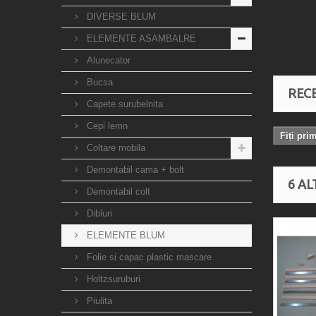
DIVERSE BLUM
ELEMENTE ASAMBALRE
Alunecator
Bucsa
RECE
Capete surubelnita
Cepi lemn
Fiți pri
Coltare mobila
Demontabil cama + bolt
6 AL
Demontabil colt
Dibluri
ELEMENTE BLUM
Folie si capac plastic mascare
Holtzsuruburi
Piulita