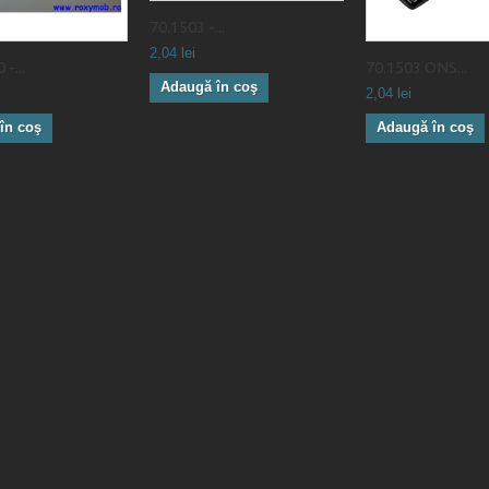
70.1503 -...
2,04 lei
-...
70.1503 ONS...
Adaugă în coş
2,04 lei
în coş
Adaugă în coş