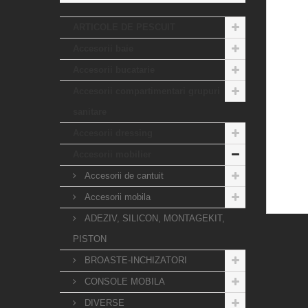
ARTICOLE DE PESCUIT
Accesorii baie
Accesorii bucatarie
Accesorii compartimentari grupuri
sanitare
Accesorii dressing
Accesorii mobilier
Accesorii de cantuit
Accesorii mobila
ADEZIV, SILICON, MONTAGEKIT,
PISTON
BROASTE-INCHIZATORI
CONSOLE MOBILA
DIVERSE