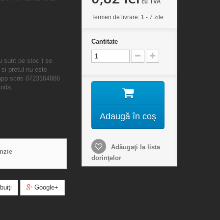
cu TVA
Termen de livrare: 1 - 7 zile
Cantitate
u sunt pe stoc ) se
 si pretul nu este
sapp scris 0723164886
anda.
Adaugă în coş
Adăugaţi la lista
enzie
dorinţelor
buiţi
Google+