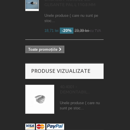
GLISANTE PAL L 110.8 MM
Unele produse ( care nu sunt pe
stoc...
-20%
18,71 lei
23,39 lei
cu TVA
Toate promoțiile
PRODUSE VIZUALIZATE
40.4001 -
DEMONTABIL...
Unele produse ( care nu
sunt pe stoc...