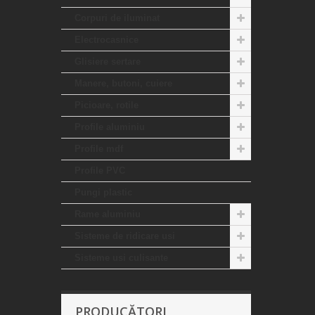
Corpuri de iluminat
Electrocasnice
Glisiere sertare
Manere, butoni, cuiere
Picioare, rotile
Profile aluminiu
Profile mdf
Profile PVC
Pungi plastic
Rame aluminiu
Sisteme de ridicare usi
Sisteme usi culisante
PRODUCĂTORI