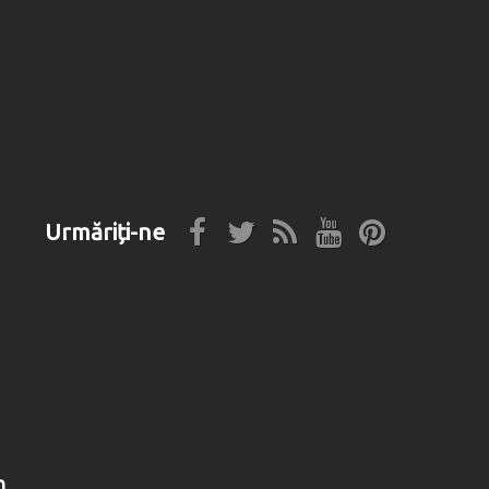
Urmăriți-ne
n