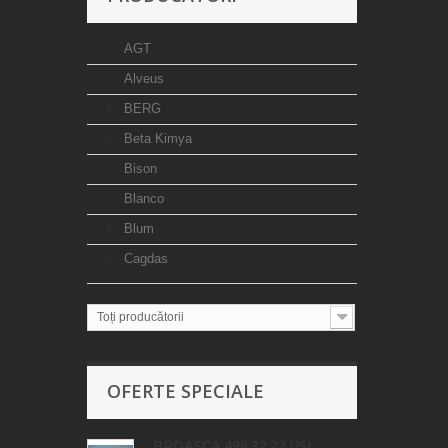
AGT
Alveus
BERG
Beta Kimya
Bison
Blanco
Blum
Cagdas
Toți producătorii
OFERTE SPECIALE
BROASCA 498.32.22 USI