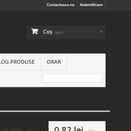
Contacteaza-ne
Autentificare
Coş
(gol)
LOG PRODUSE
ORAR
0,82 lei
MONTABIL DE