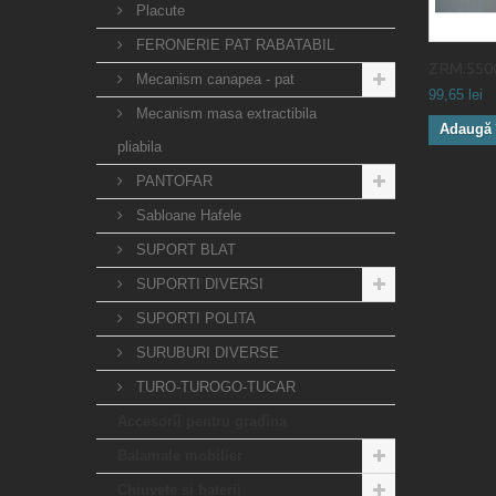
Placute
FERONERIE PAT RABATABIL
ZRM.5500 
Mecanism canapea - pat
99,65 lei
Mecanism masa extractibila
Adaugă 
pliabila
PANTOFAR
Sabloane Hafele
SUPORT BLAT
SUPORTI DIVERSI
SUPORTI POLITA
SURUBURI DIVERSE
TURO-TUROGO-TUCAR
Accesorii pentru gradina
Balamale mobilier
Chiuvete si baterii