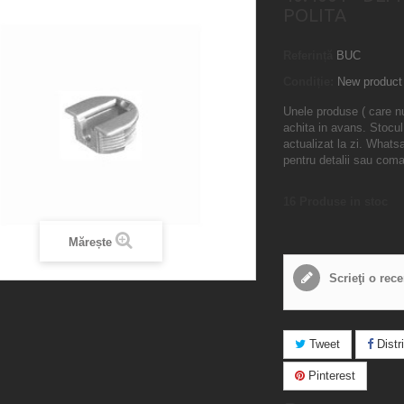
POLITA
Referință
BUC
Condiție:
New product
Unele produse ( care n
achita in avans. Stocul
actualizat la zi. What
pentru detalii sau com
16
Produse in stoc
Mărește
Scrieţi o rec
Tweet
Distri
Pinterest