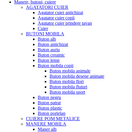
Manere, butoni, cuiere
AGATATORI CUIER
Agatator cuier antichizat
Agatator cuier copii
Agatator cuier prindere tavan
Cuier
BUTONI MOBILA
Buton alb
Buton antichizat
Buton auriu
Buton ceramic
Buton lemn
Buton mobila copii
Buton mobila animale
Buton mobila desene animate
Buton mobila flori
Buton mobila fluturi
Buton mobila sport
Buton negru
Buton patrat
Buton plastic
Buton portelan
CUIERE POM METALICE
MANERE MOBILA
Maner alb