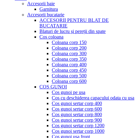
Accesorii baie
Garnitura
Accesorii bucatarie
ACCESORII PENTRU BLAT DE
BUCATARIE
Blaturi de lucru şi pereții din spate
Cos coloana
Coloana corp 150
Coloana corp 200
Coloana corp 300
Coloana corp 350
Coloana corp 400
Coloana corp 450
Coloana corp 500
Coloana corp 600
COS GUNOI
Cos gunoi pe usa
Cos cu deschiderea capacului odata cu usa
Cos gunoi sertar corp 400
Cos gunoi sertar corp 600
Cos gunoi sertar corp 800
Cos gunoi sertar corp 900
Cos gunoi sertar corp 1200
Cos gunoi sertar corp 1000
Cos gunoi usa front