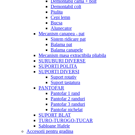
Demontabil cama + bolt
Demontabil colt
Piulita
Cepi lemn
Bucsa
Alunecator
Mecanism canapea - pat
Sistem ridicare pat
Balama pat
Balama canapele
Mecanism masa extractibila pliabila
SURUBURI DIVERSE
SUPORTI POLITA
SUPORTI DIVERSI
Suport rotativ
Suport tastatura
PANTOFAR
Pantofar 1 rand
Pantofar 2 randuri
Pantofar 3 randuri
Pantofar nichelat
SUPORT BLAT
TURO-TUROGO-TUCAR
Sabloane Hafele
Accesorii pentru gradina