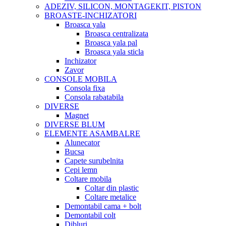
ADEZIV, SILICON, MONTAGEKIT, PISTON
BROASTE-INCHIZATORI
Broasca yala
Broasca centralizata
Broasca yala pal
Broasca yala sticla
Inchizator
Zavor
CONSOLE MOBILA
Consola fixa
Consola rabatabila
DIVERSE
Magnet
DIVERSE BLUM
ELEMENTE ASAMBALRE
Alunecator
Bucsa
Capete surubelnita
Cepi lemn
Coltare mobila
Coltar din plastic
Coltare metalice
Demontabil cama + bolt
Demontabil colt
Dibluri