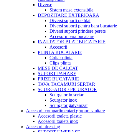
Diverse
Sistem masa extensibila
DEPOZITARE EXTERIOARA
Diversi suporti pe blat
Diversi suporti pentru bara bucatarie
Diversi suporti prindere perete
Accesorii bara bucatarie
INALTATOR BLAT BUCATARIE
Accesorii
PLINTA BUCATARIE
Coltar plinta
Clips plinta
MESE DE CALCAT
SUPORT PAHARE
PRIZE BUCATARIE
TAVA TACAMURI SERTAR
SCURGATOR / PICURATOR
Scurgator in sertar
Scurgator inox
Scurgator galvanizat
Accesorii compartimentari grupuri sanitare
Accesorii toaleta plastic
Accesorii toaleta inox
Accesorii dressing
SUPORT UMERASE