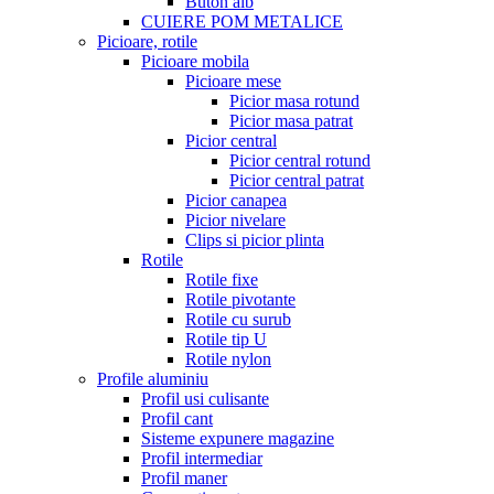
Buton alb
CUIERE POM METALICE
Picioare, rotile
Picioare mobila
Picioare mese
Picior masa rotund
Picior masa patrat
Picior central
Picior central rotund
Picior central patrat
Picior canapea
Picior nivelare
Clips si picior plinta
Rotile
Rotile fixe
Rotile pivotante
Rotile cu surub
Rotile tip U
Rotile nylon
Profile aluminiu
Profil usi culisante
Profil cant
Sisteme expunere magazine
Profil intermediar
Profil maner