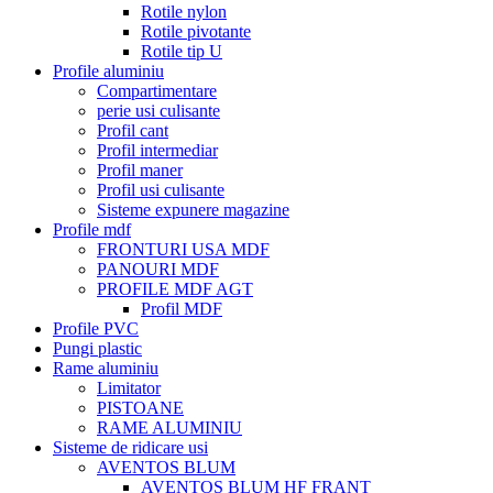
Rotile nylon
Rotile pivotante
Rotile tip U
Profile aluminiu
Compartimentare
perie usi culisante
Profil cant
Profil intermediar
Profil maner
Profil usi culisante
Sisteme expunere magazine
Profile mdf
FRONTURI USA MDF
PANOURI MDF
PROFILE MDF AGT
Profil MDF
Profile PVC
Pungi plastic
Rame aluminiu
Limitator
PISTOANE
RAME ALUMINIU
Sisteme de ridicare usi
AVENTOS BLUM
AVENTOS BLUM HF FRANT