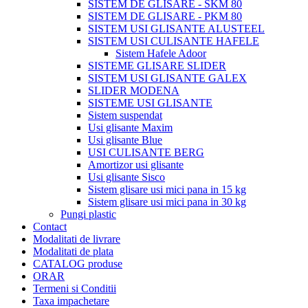
SISTEM DE GLISARE - SKM 80
SISTEM DE GLISARE - PKM 80
SISTEM USI GLISANTE ALUSTEEL
SISTEM USI CULISANTE HAFELE
Sistem Hafele Adoor
SISTEME GLISARE SLIDER
SISTEM USI GLISANTE GALEX
SLIDER MODENA
SISTEME USI GLISANTE
Sistem suspendat
Usi glisante Maxim
Usi glisante Blue
USI CULISANTE BERG
Amortizor usi glisante
Usi glisante Sisco
Sistem glisare usi mici pana in 15 kg
Sistem glisare usi mici pana in 30 kg
Pungi plastic
Contact
Modalitati de livrare
Modalitati de plata
CATALOG produse
ORAR
Termeni si Conditii
Taxa impachetare