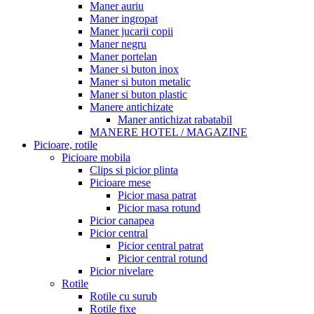
Maner auriu
Maner ingropat
Maner jucarii copii
Maner negru
Maner portelan
Maner si buton inox
Maner si buton metalic
Maner si buton plastic
Manere antichizate
Maner antichizat rabatabil
MANERE HOTEL / MAGAZINE
Picioare, rotile
Picioare mobila
Clips si picior plinta
Picioare mese
Picior masa patrat
Picior masa rotund
Picior canapea
Picior central
Picior central patrat
Picior central rotund
Picior nivelare
Rotile
Rotile cu surub
Rotile fixe