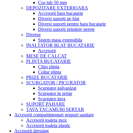
Cos tub 50 mm
DEPOZITARE EXTERIOARA
Accesorii bara bucatarie
Diversi suporti pe blat
Diversi suporti pentru bara bucatarie
Diversi suporti prindere perete
Diverse
Sistem masa extensibila
INALTATOR BLAT BUCATARIE
Accesorii
MESE DE CALCAT
PLINTA BUCATARIE
Clips plinta
Coltar plinta
PRIZE BUCATARIE
SCURGATOR / PICURATOR
Scurgator galvanizat
Scurgator in sertar
Scurgator inox
SUPORT PAHARE
TAVA TACAMURI SERTAR
Accesorii compartimentari grupuri sanitare
Accesorii toaleta inox
Accesorii toaleta plastic
Accesorii dressing