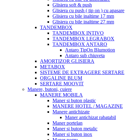
Glisiera soft & push
Glisiera cu push ( tip on ) cu apasare
Glisiera cu bile inaltime 17 mm
Glisiera cu bile inaltime 27 mm
TANDEMBOX
TANDEMBOX INTIVO
TANDEMBOX LEGRABOX
TANDEMBOX ANTARO
Antaro TipOn Blumotion
Antaro sub chiuveta
AMORTIZOR GLISIERA
METABOX
SISTEME DE EXTRAGERE SERTARE
ORGALINE BLUM
SERTARE MOOVIT
Manere, butoni, cuiere
MANERE MOBILA
Maner si buton plastic
MANERE HOTEL / MAGAZINE
Manere antichizate
Maner antichizat rabatabil
Maner portelan
Maner si buton metalic
Maner si buton inox
Maner negru