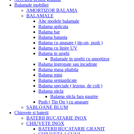
Balamale mobilier
AMORTIZOR BALAMA
BALAMALE
Alte modele balamale
Balama aplicata
Balama bar
Balama batanta
Balama cu apasare ( tip-on, push )
Balama cu lipire UV
Balama in unghi
Balamale in unghi cu amortizor
Balama ingropate sau incadrate
Balama masa pliabila
Balama mini
Balama semiaplicate
Balama speciale ( lezena, de colt )
Balama sticla
Balama sticla fara gaurire
Push ( Tip On ) cu apasare
SABLOANE BLUM
Chiuvete si baterii
BATERII BUCATARIE INOX
CHIUVETE INOX
BATERII BUCATARIE GRANIT