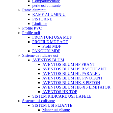
Compartimentare
perie usi culisante
Rame aluminiu
RAME ALUMINIU
PISTOANE
Limitator
Profile PVC
Profile mdf
FRONTURI USA MDF
PROFILE MDF AGT
Profil MDF
PANOURI MDF
Sisteme de ridicare usi
AVENTOS BLUM
AVENTOS BLUM HF FRANT
AVENTOS BLUM HS BASCULANT
AVENTOS BLUM HL PARALEL
AVENTOS BLUM HK PIVOTANT
AVENTOS BLUM HK-S PISTON
AVENTOS BLUM HK-XS LIMITATOR
AVENTOS HK TOP
SISTEM RIDICARE USI HAFELE
Sisteme usi culisante
SISTEM USI PLIANTE
Maner usi pliante