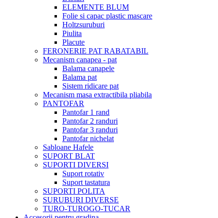
ELEMENTE BLUM
Folie si capac plastic mascare
Holtzsuruburi
Piulita
Placute
FERONERIE PAT RABATABIL
Mecanism canapea - pat
Balama canapele
Balama pat
Sistem ridicare pat
Mecanism masa extractibila pliabila
PANTOFAR
Pantofar 1 rand
Pantofar 2 randuri
Pantofar 3 randuri
Pantofar nichelat
Sabloane Hafele
SUPORT BLAT
SUPORTI DIVERSI
Suport rotativ
Suport tastatura
SUPORTI POLITA
SURUBURI DIVERSE
TURO-TUROGO-TUCAR
Accesorii pentru gradina