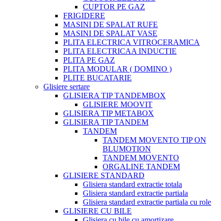
CUPTOR PE GAZ
FRIGIDERE
MASINI DE SPALAT RUFE
MASINI DE SPALAT VASE
PLITA ELECTRICA VITROCERAMICA
PLITA ELECTRICAA INDUCTIE
PLITA PE GAZ
PLITA MODULAR ( DOMINO )
PLITE BUCATARIE
Glisiere sertare
GLISIERA TIP TANDEMBOX
GLISIERE MOOVIT
GLISIERA TIP METABOX
GLISIERA TIP TANDEM
TANDEM
TANDEM MOVENTO TIP ON
BLUMOTION
TANDEM MOVENTO
ORGALINE TANDEM
GLISIERE STANDARD
Glisiera standard extractie totala
Glisiera standard extractie partiala
Glisiera standard extractie partiala cu role
GLISIERE CU BILE
Glisiera cu bile cu amortizare