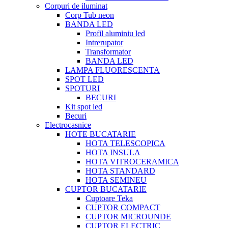
Corpuri de iluminat
Corp Tub neon
BANDA LED
Profil aluminiu led
Intrerupator
Transformator
BANDA LED
LAMPA FLUORESCENTA
SPOT LED
SPOTURI
BECURI
Kit spot led
Becuri
Electrocasnice
HOTE BUCATARIE
HOTA TELESCOPICA
HOTA INSULA
HOTA VITROCERAMICA
HOTA STANDARD
HOTA SEMINEU
CUPTOR BUCATARIE
Cuptoare Teka
CUPTOR COMPACT
CUPTOR MICROUNDE
CUPTOR ELECTRIC