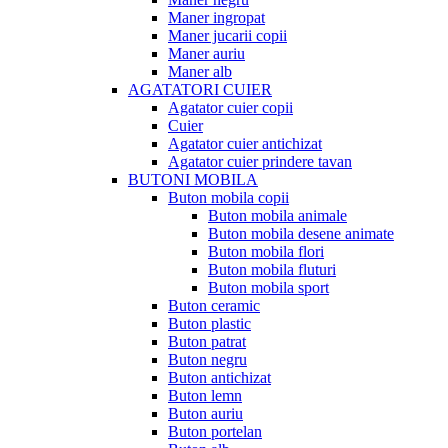
Maner ingropat
Maner jucarii copii
Maner auriu
Maner alb
AGATATORI CUIER
Agatator cuier copii
Cuier
Agatator cuier antichizat
Agatator cuier prindere tavan
BUTONI MOBILA
Buton mobila copii
Buton mobila animale
Buton mobila desene animate
Buton mobila flori
Buton mobila fluturi
Buton mobila sport
Buton ceramic
Buton plastic
Buton patrat
Buton negru
Buton antichizat
Buton lemn
Buton auriu
Buton portelan