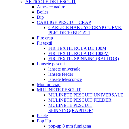
ARTICOLE DE PESCUIT
Amestec nadire
Boiles
Dip
CARLIGE PESCUIT CRAP
CARLIGE HAKUYO CRAP CURVE-
PLIC DE 10 BUCATI
Fire crap
Fir textil
FIR TEXTIL ROLA DE 100M
FIR TEXTIL ROLA DE 1000M
FIR TEXTIL SPINNING(RAPITOR)
Lansete pescuit
lansete universale
lansete feeder
lansete telescopice
Monturi crap
MULINETE PESCUIT
MULINETE PESCUIT UNIVERSALE
MULINETE PESCUIT FEEDER
MULINETE PESCUIT
SPINNING(RAPITOR)
Pelete
Pop Up
pop-up 8 mm fumigena