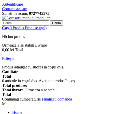
Autentificare
Contacteaza-ne
Sunati-ne acum:
0727745575
Caută
Coş
0
Produs
Produse
(gol)
Niciun produs
Urmeaza a se stabili
Livrare
0,00 lei
Total
Plăteşte
Produs adăugat cu succes la coşul dvs.
Cantitate
Total
0
articole în coșul dvs.
Aveţi un produs în coş.
Total produse:
Total livrare
Urmeaza a se stabili
Total
Continuaţi cumpărăturie
Finalizați comanda
Meniu
Home