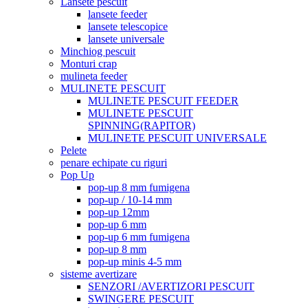
Lansete pescuit
lansete feeder
lansete telescopice
lansete universale
Minchiog pescuit
Monturi crap
mulineta feeder
MULINETE PESCUIT
MULINETE PESCUIT FEEDER
MULINETE PESCUIT
SPINNING(RAPITOR)
MULINETE PESCUIT UNIVERSALE
Pelete
penare echipate cu riguri
Pop Up
pop-up 8 mm fumigena
pop-up / 10-14 mm
pop-up 12mm
pop-up 6 mm
pop-up 6 mm fumigena
pop-up 8 mm
pop-up minis 4-5 mm
sisteme avertizare
SENZORI /AVERTIZORI PESCUIT
SWINGERE PESCUIT