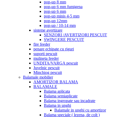
pop-up 8 mm
pop-up 6 mm fumigena
pop-up 6 mm
pop-up minis 4-5 mm
pop-up 12mm
pop-up / 10-14 mm
sisteme avertizare
SENZORI /AVERTIZORI PESCUIT
SWINGERE PESCUIT
fire feeder
penare echipate cu riguri
suporti pescuit
mulineta feeder
UNDITA/VARGA pescuit
Juvelnic pescuit
Minchiog pescuit
Balamale mobilier
AMORTIZOR BALAMA
BALAMALE
Balama aplicata
Balama semiaplicate
Balama ingropate sau incadrate
Balama in unghi
Balamale in unghi cu amortizor
Balama speciale ( lezena, de colt )