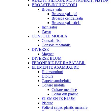
ADEZIV, SILICON, MONTAGEKIT, PISTON
BROASTE-INCHIZATORI
Broasca yala
Broasca yala pal
Broasca centralizata
Broasca yala sticla
Inchizator
Zavor
CONSOLE MOBILA
Consola fixa
Consola rabatabila
DIVERSE
Magnet
DIVERSE BLUM
FERONERIE PAT RABATABIL
ELEMENTE ASAMBALRE
Holtzsuruburi
Dibluri
Capete surubelnita
Coltare mobila
Coltare metalice
Coltar din plastic
ELEMENTE BLUM
Placute
Folie si capac plastic mascare