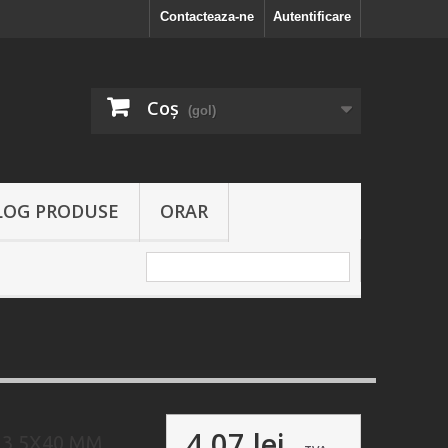
Contacteaza-ne
Autentificare
Coş
(gol)
LOG PRODUSE
ORAR
4,07 lei
3,5X40 MM