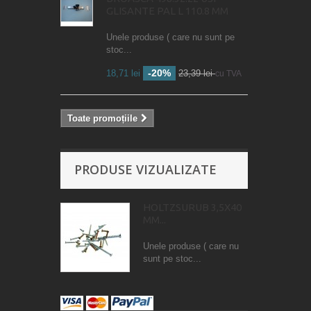
GLISANTE PAL L 110.8 MM
Unele produse ( care nu sunt pe
stoc...
-20%
18,71 lei
23,39 lei
cu TVA
Toate promoțiile
PRODUSE VIZUALIZATE
HOLTZSURUB 3,5X40
MM...
Unele produse ( care nu
sunt pe stoc...