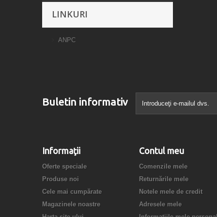
LINKURI
ANPC
Buletin informativ
Informaţii
Contul meu
Oferte speciale
Comenzile mele
Produse noi
Returnările mele
Cele mai cumpărate
Notele mele de credit
Magazinele noastre
Adresele mele
Harta site-ului
Informaţiile mele persona