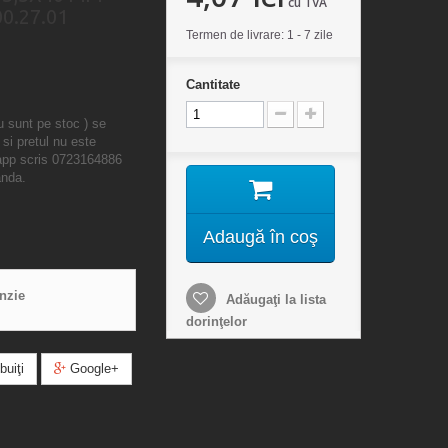
cu TVA
0.27.01
Termen de livrare: 1 - 7 zile
Cantitate
u sunt pe stoc ) se
 si pretul nu este
sapp scris 0723164886
anda.
Adaugă în coş
enzie
Adăugaţi la lista
dorinţelor
buiţi
Google+