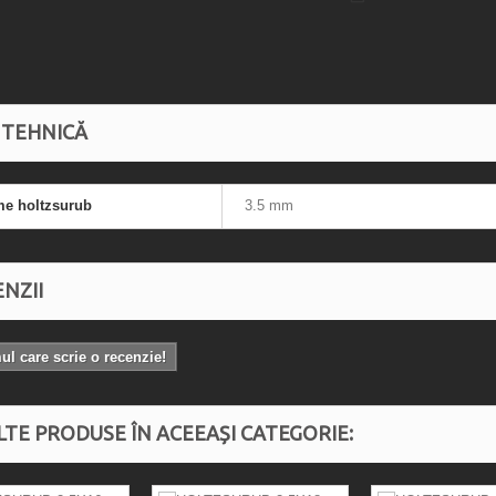
 TEHNICĂ
me holtzsurub
3.5 mm
NZII
mul care scrie o recenzie!
LTE PRODUSE ÎN ACEEAȘI CATEGORIE: