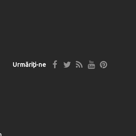
Urmăriți-ne
n