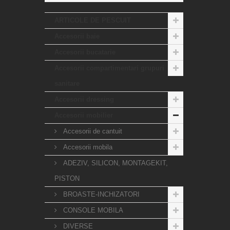
ARTICOLE DE PESCUIT
Accesorii baie
Accesorii bucatarie
Accesorii compartimentari grupuri
sanitare
Accesorii dressing
Accesorii mobilier
Accesorii de cantuit
Accesorii mobila
ADEZIV, SILICON, MONTAGEKIT,
PISTON
BROASTE-INCHIZATORI
CONSOLE MOBILA
DIVERSE