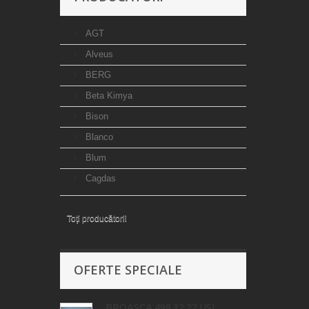
AGT
Alveus
BERG
Beta Kimya
Bison
Blanco
Blum
Cagdas
Toți producătorii
OFERTE SPECIALE
BROASCA 498.32.22 USI