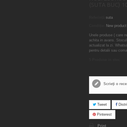
(SUTA BUC) 10
Referință
suta
Condiție:
New product
Unele produse ( care n
achita in avans. Stocul
actualizat la zi. What
pentru detalii sau com
5
Produse in stoc
Scrieţi o rec
Tweet
Distri
Pinterest
Print