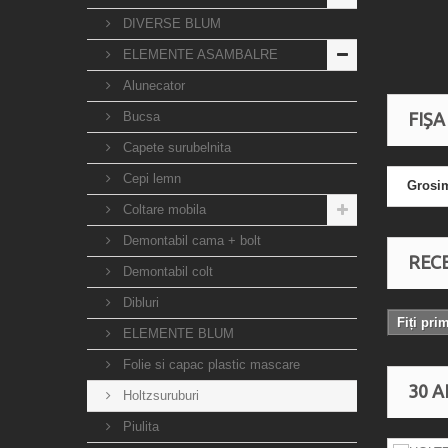
DIVERSE BLUM
ELEMENTE ASAMBALRE
Alunecator
Bucsa
FIȘA
Capete surubelnita
Cepi lemn
Grosi
Coltare mobila
Demontabil cama + bolt
RECE
Demontabil colt
Dibluri
Fiți pri
ELEMENTE BLUM
Folie si capac plastic mascare
30 A
Holtzsuruburi
Piulita