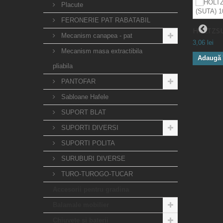
Placute
FERONERIE PAT RABATABIL
HOLTZSU
Mecanism canapea - pat
3,06 lei
Mecanism masa extractibila
Adaugă 
pliabila
PANTOFAR
Sabloane Hafele
SUPORT BLAT
SUPORTI DIVERSI
SUPORTI POLITA
SURUBURI DIVERSE
TURO-TUROGO-TUCAR
Accesorii pentru gradina
Balamale mobilier
Chiuvete si baterii