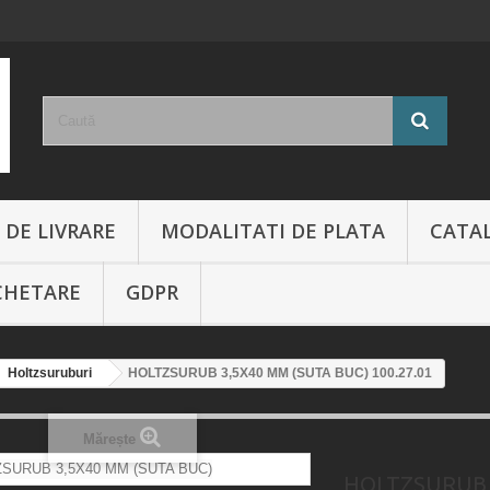
 DE LIVRARE
MODALITATI DE PLATA
CATA
CHETARE
GDPR
Holtzsuruburi
HOLTZSURUB 3,5X40 MM (SUTA BUC) 100.27.01
Mărește
HOLTZSURUB 