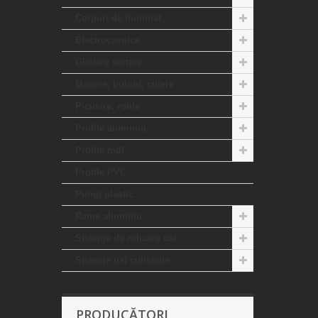
Corpuri de iluminat
Electrocasnice
Glisiere sertare
Manere, butoni, cuiere
Picioare, rotile
Profile aluminiu
Profile mdf
Profile PVC
Pungi plastic
Rame aluminiu
Sisteme de ridicare usi
Sisteme usi culisante
PRODUCĂTORI