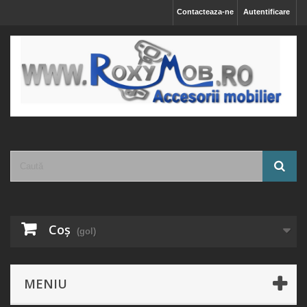
Contacteaza-ne
Autentificare
Coş
(gol)
MENIU