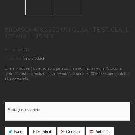
BROASCA 498.35.22 USI GLISANTE STICLA, L
128 MM, H 15 MM
Referință
buc
Condiție:
New product
Unele produse ( care nu sunt pe stoc ) se achita in avans. Stocul si
pretul nu este actualizat la zi. Whatsapp scris 0723164886 pentru detalii
sau comanda.
Scrieţi o recenzie
Tweet
Distribuiţi
Google+
Pinterest