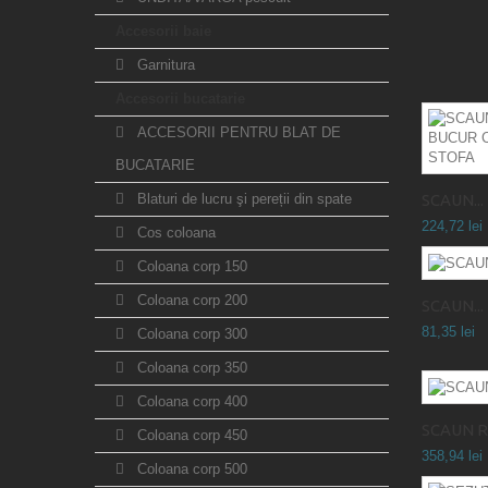
Accesorii baie
Garnitura
Accesorii bucatarie
ACCESORII PENTRU BLAT DE
BUCATARIE
Blaturi de lucru şi pereții din spate
SCAUN...
224,72 lei
Cos coloana
Coloana corp 150
Coloana corp 200
SCAUN...
81,35 lei
Coloana corp 300
Coloana corp 350
Coloana corp 400
SCAUN R
Coloana corp 450
358,94 lei
Coloana corp 500