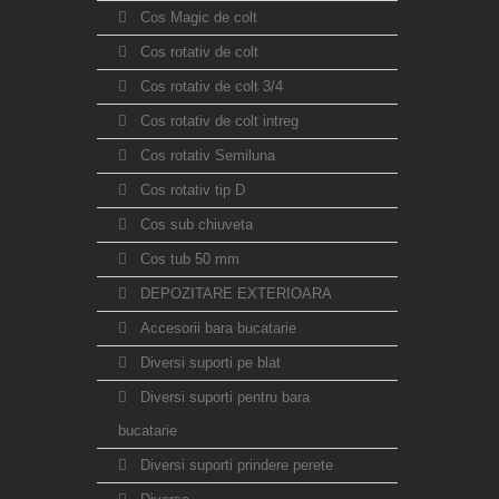
Cos Magic de colt
Cos rotativ de colt
Cos rotativ de colt 3/4
Cos rotativ de colt intreg
Cos rotativ Semiluna
Cos rotativ tip D
Cos sub chiuveta
Cos tub 50 mm
DEPOZITARE EXTERIOARA
Accesorii bara bucatarie
Diversi suporti pe blat
Diversi suporti pentru bara
bucatarie
Diversi suporti prindere perete