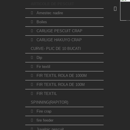
ARTICOLE DE PESCUIT
Amestec nadire
Boiles
CARLIGE PESCUIT CRAP
CARLIGE HAKUYO CRAP
CURVE- PLIC DE 10 BUCATI
Dip
Fir textil
FIR TEXTIL ROLA DE 1000M
FIR TEXTIL ROLA DE 100M
FIR TEXTIL
SPINNING(RAPITOR)
Fire crap
fire feeder
Juvelnic pescuit