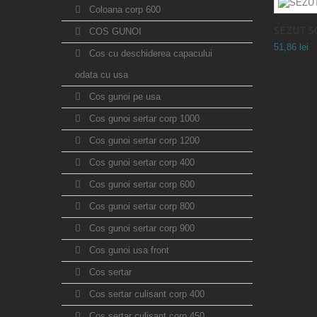
Coloana corp 600
SEZUT SC
COS GUNOI
51,86 lei
Cos cu deschiderea capacului
odata cu usa
Cos gunoi pe usa
Cos gunoi sertar corp 1000
Cos gunoi sertar corp 1200
Cos gunoi sertar corp 400
Cos gunoi sertar corp 600
Cos gunoi sertar corp 800
Cos gunoi sertar corp 900
Cos gunoi usa front
Cos sertar
Cos sertar culisant corp 400
Cos sertar culisant corp 450