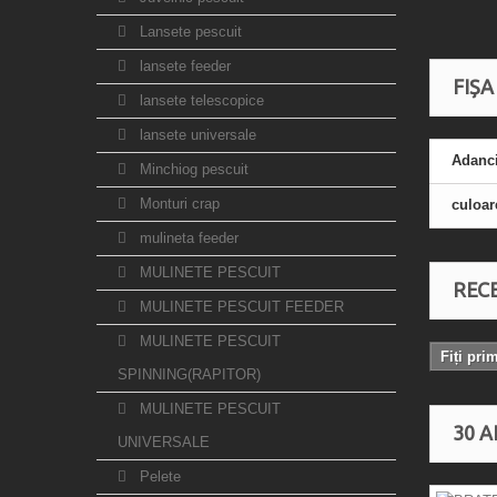
Lansete pescuit
lansete feeder
FIȘA
lansete telescopice
lansete universale
Adanc
Minchiog pescuit
Monturi crap
culoar
mulineta feeder
MULINETE PESCUIT
RECE
MULINETE PESCUIT FEEDER
MULINETE PESCUIT
Fiți pri
SPINNING(RAPITOR)
MULINETE PESCUIT
30 A
UNIVERSALE
Pelete