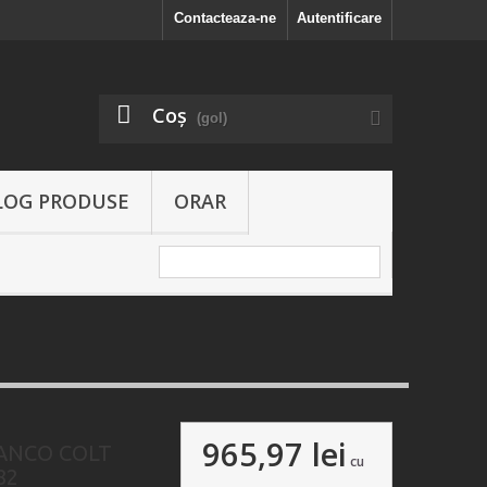
Contacteaza-ne
Autentificare
Coş
(gol)
LOG PRODUSE
ORAR
965,97 lei
ANCO COLT
cu
82