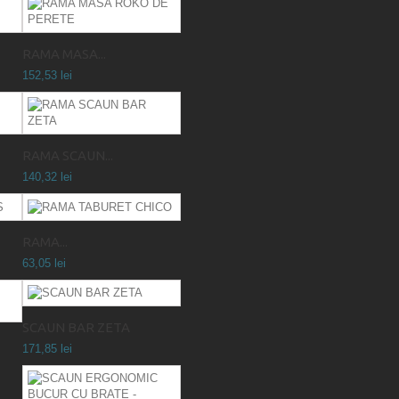
RAMA MASA...
152,53 lei
RAMA SCAUN...
140,32 lei
RAMA...
63,05 lei
SCAUN BAR ZETA
171,85 lei