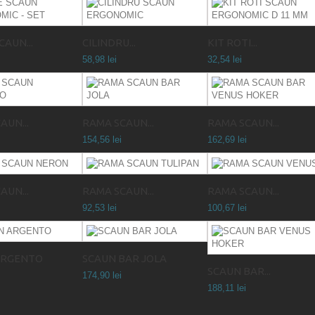
CAUN...
CILINDRU...
KIT ROTI...
58,98 lei
32,54 lei
AUN...
RAMA SCAUN...
RAMA SCAUN...
154,56 lei
162,69 lei
AUN...
RAMA SCAUN...
RAMA SCAUN...
92,53 lei
100,67 lei
ARGENTO
SCAUN BAR JOLA
SCAUN BAR...
174,90 lei
188,11 lei