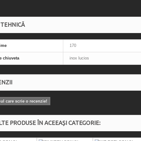
 TEHNICĂ
ime
170
e chiuveta
inox lucios
NZII
mul care scrie o recenzie!
LTE PRODUSE ÎN ACEEAȘI CATEGORIE: