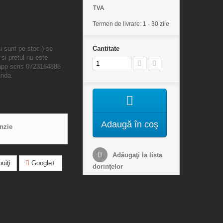
TVA
Termen de livrare: 1 - 30 zile
u sunt pe stoc ) se
Cantitate
 si pretul nu este
sapp scris 0723164886
anda.
Adaugă în coş
enzie
Adăugaţi la lista
uiţi
Google+
dorinţelor