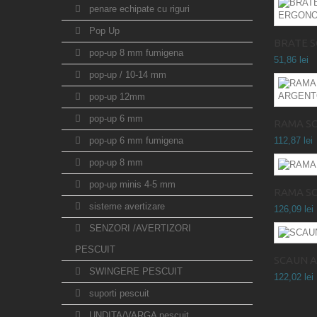
penare echipate cu riguri
Pop Up
BRATE S
pop-up 8 mm fumigena
51,86 lei
pop-up / 10-14 mm
pop-up 12mm
pop-up 6 mm
RAMA SC
pop-up 6 mm fumigena
112,87 lei
pop-up 8 mm
pop-up minis 4-5 mm
RAMA SC
sisteme avertizare
126,09 lei
SENZORI /AVERTIZORI
PESCUIT
SCAUN 
SWINGERE PESCUIT
122,02 lei
suporti pescuit
UNDITA/VARGA pescuit