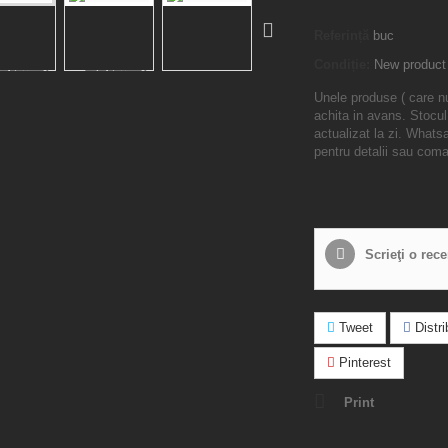
Referință
buc
Condiție:
New product
Unele produse ( care n
achita in avans. Stocul
actualizat la zi. What
pentru detalii sau com
Scrieţi o rec
Tweet
Distrib
Pinterest
Print