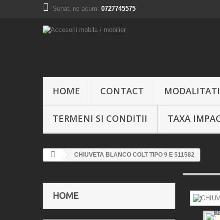
Sunati-ne acum:
0727745575
HOME
CONTACT
MODALITATI
TERMENI SI CONDITII
TAXA IMPA
CHIUVETA BLANCO COLT TIPO 9 E 511582
HOME