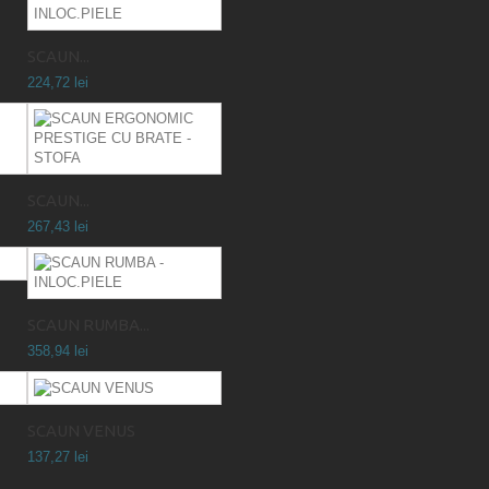
SCAUN...
224,72 lei
SCAUN...
267,43 lei
SCAUN RUMBA...
358,94 lei
SCAUN VENUS
137,27 lei