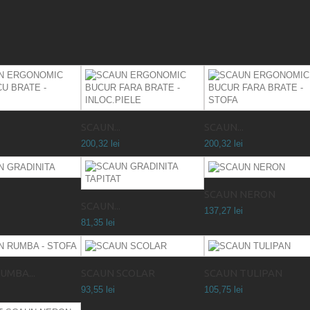
SCAUN...
SCAUN...
200,32 lei
200,32 lei
SCAUN NERON
SCAUN...
137,27 lei
81,35 lei
UMBA...
SCAUN SCOLAR
SCAUN TULIPAN
93,55 lei
105,75 lei