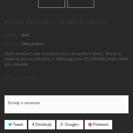
PICIOR KAPSAN H 710 MM ALUMINIU
Referință
BUC
Condiție:
New product
Unele produse ( care nu sunt pe stoc ) se achita in avans. Stocul si
pretul nu este actualizat la zi. Whatsapp scris 0723164886 pentru detalii
sau comanda.
4
Produse in stoc
Scrieţi o recenzie
Tweet
Distribuiţi
Google+
Pinterest