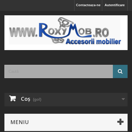
Contacteaza-ne
Autentificare
Coş
(gol)
MENIU