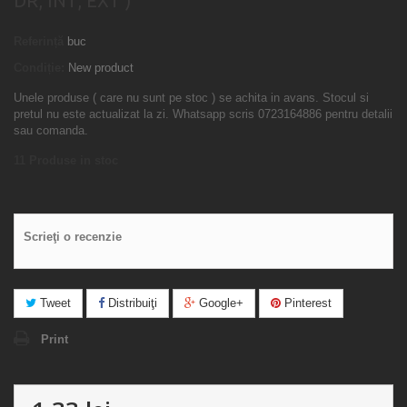
DR, INT, EXT )
Referință
buc
Condiție:
New product
Unele produse ( care nu sunt pe stoc ) se achita in avans. Stocul si
pretul nu este actualizat la zi. Whatsapp scris 0723164886 pentru detalii
sau comanda.
11
Produse in stoc
Scrieţi o recenzie
Tweet
Distribuiţi
Google+
Pinterest
Print