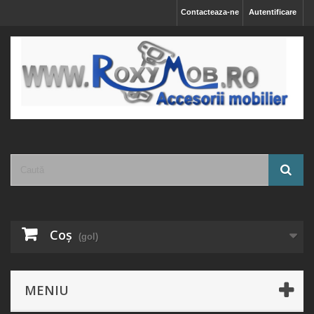
Contacteaza-ne
Autentificare
Coş
(gol)
MENIU