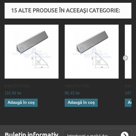
15 ALTE PRODUSE ÎN ACEEAȘI CATEGORIE:
INALTATOR...
INALTATOR...
INAL
116,94 lei
86,43 lei
147,44
Adaugă în coş
Adaugă în coş
Ada
Buletin informativ