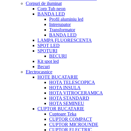
Corpuri de iluminat
Corp Tub neon
BANDA LED
Profil aluminiu led
Intrerupator
Transformator
BANDA LED
LAMPA FLUORESCENTA
SPOT LED
SPOTURI
BECURI
Kit spot led
Becuri
Electrocasnice
HOTE BUCATARIE
HOTA TELESCOPICA
HOTA INSULA
HOTA VITROCERAMICA
HOTA STANDARD
HOTA SEMINEU
CUPTOR BUCATARIE
Cuptoare Teka
CUPTOR COMPACT
CUPTOR MICROUNDE
CUPTOR ELECTRIC