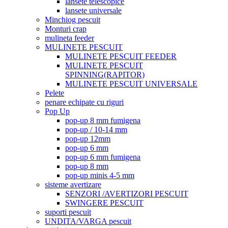
lansete telescopice
lansete universale
Minchiog pescuit
Monturi crap
mulineta feeder
MULINETE PESCUIT
MULINETE PESCUIT FEEDER
MULINETE PESCUIT
SPINNING(RAPITOR)
MULINETE PESCUIT UNIVERSALE
Pelete
penare echipate cu riguri
Pop Up
pop-up 8 mm fumigena
pop-up / 10-14 mm
pop-up 12mm
pop-up 6 mm
pop-up 6 mm fumigena
pop-up 8 mm
pop-up minis 4-5 mm
sisteme avertizare
SENZORI /AVERTIZORI PESCUIT
SWINGERE PESCUIT
suporti pescuit
UNDITA/VARGA pescuit