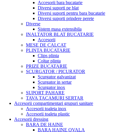
Accesorii bara bucatarie
Diversi suporti pe blat
Diversi suporti pentru bara bucatarie
Diversi suporti prindere perete
Diverse
Sistem masa extensibila
INALTATOR BLAT BUCATARIE
Accesorii
MESE DE CALCAT
PLINTA BUCATARIE
Clips plinta
Coltar plinta
PRIZE BUCATARIE
SCURGATOR / PICURATOR
Scurgator galvanizat
Scurgator in sertar
Scurgator inox
SUPORT PAHARE
TAVA TACAMURI SERTAR
Accesorii compartimentari grupuri sanitare
Accesorii toaleta inox
Accesorii toaleta plastic
Accesorii dressing
BARA DE HAINE
BARA HAINE OVALA