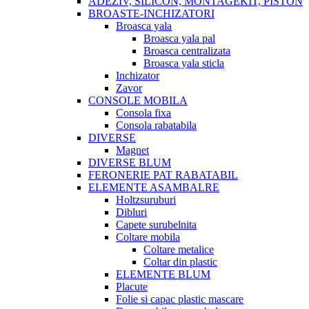
ADEZIV, SILICON, MONTAGEKIT, PISTON
BROASTE-INCHIZATORI
Broasca yala
Broasca yala pal
Broasca centralizata
Broasca yala sticla
Inchizator
Zavor
CONSOLE MOBILA
Consola fixa
Consola rabatabila
DIVERSE
Magnet
DIVERSE BLUM
FERONERIE PAT RABATABIL
ELEMENTE ASAMBALRE
Holtzsuruburi
Dibluri
Capete surubelnita
Coltare mobila
Coltare metalice
Coltar din plastic
ELEMENTE BLUM
Placute
Folie si capac plastic mascare