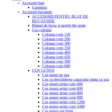
Accesorii baie
Garnitura
Accesorii bucatarie
ACCESORII PENTRU BLAT DE
BUCATARIE
Blaturi de lucru şi pereții din spate
Cos coloana
Coloana corp 150
Coloana corp 200
Coloana corp 300
Coloana corp 350
Coloana corp 400
Coloana corp 450
Coloana corp 500
Coloana corp 600
COS GUNOI
Cos gunoi pe usa
Cos cu deschiderea capacului odata cu usa
Cos gunoi sertar corp 400
Cos gunoi sertar corp 600
Cos gunoi sertar corp 800
Cos gunoi sertar corp 900
Cos gunoi sertar corp 1200
Cos gunoi sertar corp 1000
Cos gunoi usa front