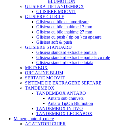
BLUMOTION
GLISIERA TIP TANDEMBOX
GLISIERE MOOVIT
GLISIERE CU BILE
Glisiera cu bile cu amortizare
Glisiera cu bile inaltime 17 mm
Glisiera cu bile inaltime 27 mm
Glisiera cu push ( tip on ) cu apasare
Glisiera soft & push
GLISIERE STANDARD
Glisiera standard extractie partiala
Glisiera standard extractie partiala cu role
Glisiera standard extractie totala
METABOX
ORGALINE BLUM
SERTARE MOOVIT
SISTEME DE EXTRAGERE SERTARE
TANDEMBOX
TANDEMBOX ANTARO
Antaro sub chiuveta
Antaro TipOn Blumotion
TANDEMBOX INTIVO
TANDEMBOX LEGRABOX
Manere, butoni, cuiere
AGATATORI CUIER