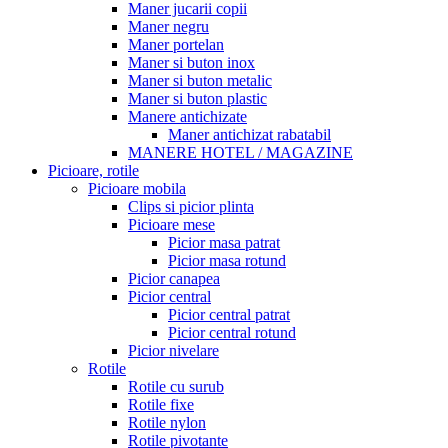
Maner jucarii copii
Maner negru
Maner portelan
Maner si buton inox
Maner si buton metalic
Maner si buton plastic
Manere antichizate
Maner antichizat rabatabil
MANERE HOTEL / MAGAZINE
Picioare, rotile
Picioare mobila
Clips si picior plinta
Picioare mese
Picior masa patrat
Picior masa rotund
Picior canapea
Picior central
Picior central patrat
Picior central rotund
Picior nivelare
Rotile
Rotile cu surub
Rotile fixe
Rotile nylon
Rotile pivotante