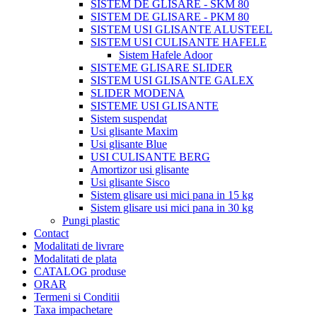
SISTEM DE GLISARE - SKM 80
SISTEM DE GLISARE - PKM 80
SISTEM USI GLISANTE ALUSTEEL
SISTEM USI CULISANTE HAFELE
Sistem Hafele Adoor
SISTEME GLISARE SLIDER
SISTEM USI GLISANTE GALEX
SLIDER MODENA
SISTEME USI GLISANTE
Sistem suspendat
Usi glisante Maxim
Usi glisante Blue
USI CULISANTE BERG
Amortizor usi glisante
Usi glisante Sisco
Sistem glisare usi mici pana in 15 kg
Sistem glisare usi mici pana in 30 kg
Pungi plastic
Contact
Modalitati de livrare
Modalitati de plata
CATALOG produse
ORAR
Termeni si Conditii
Taxa impachetare