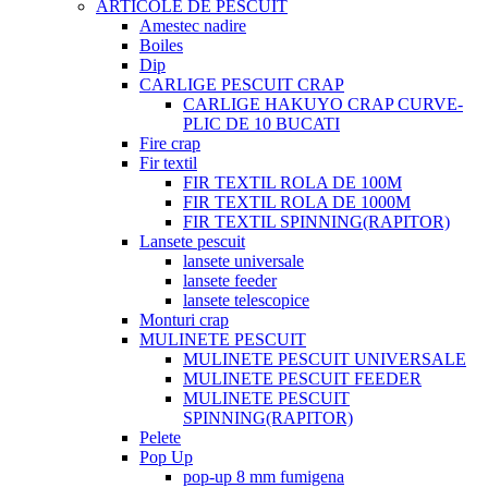
ARTICOLE DE PESCUIT
Amestec nadire
Boiles
Dip
CARLIGE PESCUIT CRAP
CARLIGE HAKUYO CRAP CURVE-
PLIC DE 10 BUCATI
Fire crap
Fir textil
FIR TEXTIL ROLA DE 100M
FIR TEXTIL ROLA DE 1000M
FIR TEXTIL SPINNING(RAPITOR)
Lansete pescuit
lansete universale
lansete feeder
lansete telescopice
Monturi crap
MULINETE PESCUIT
MULINETE PESCUIT UNIVERSALE
MULINETE PESCUIT FEEDER
MULINETE PESCUIT
SPINNING(RAPITOR)
Pelete
Pop Up
pop-up 8 mm fumigena