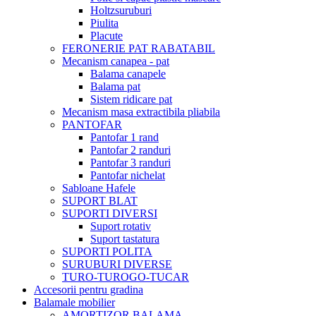
Holtzsuruburi
Piulita
Placute
FERONERIE PAT RABATABIL
Mecanism canapea - pat
Balama canapele
Balama pat
Sistem ridicare pat
Mecanism masa extractibila pliabila
PANTOFAR
Pantofar 1 rand
Pantofar 2 randuri
Pantofar 3 randuri
Pantofar nichelat
Sabloane Hafele
SUPORT BLAT
SUPORTI DIVERSI
Suport rotativ
Suport tastatura
SUPORTI POLITA
SURUBURI DIVERSE
TURO-TUROGO-TUCAR
Accesorii pentru gradina
Balamale mobilier
AMORTIZOR BALAMA