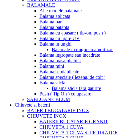
BALAMALE
Alte modele balamale
Balama aplicata
Balama bar
Balama batanta
Balama cu apasare ( tip-on, push )
Balama cu lipire UV
Balama in unghi
Balamale in unghi cu amortizor
Balama ingropate sau incadrate
Balama masa pliabila
Balama mini
Balama semiaplicate
Balama speciale ( lezena, de colt )
Balama sticla
Balama sticla fara gaurire
Push ( Tip On ) cu apasare
SABLOANE BLUM
Chiuvete si baterii
BATERII BUCATARIE INOX
CHIUVETE INOX
BATERII BUCATARIE GRANIT
CHIUVETA 1 CUVA
CHIUVETA 1 CUVA SI PICURATOR