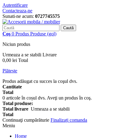
Autentificare
Contacteaza-ne
Sunati-ne acum:
0727745575
Caută
Coş
0
Produs
Produse
(gol)
Niciun produs
Urmeaza a se stabili
Livrare
0,00 lei
Total
Plăteşte
Produs adăugat cu succes la coşul dvs.
Cantitate
Total
0
articole în coșul dvs.
Aveţi un produs în coş.
Total produse:
Total livrare
Urmeaza a se stabili
Total
Continuaţi cumpărăturie
Finalizați comanda
Meniu
Home