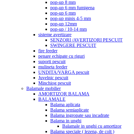
pop-up 8 mm
pop-up 6 mm fumigena
pop-up 6 mm
pop-up minis 4-5 mm
pop-up 12mm
pop-up / 10-14 mm
sisteme avertizare
SENZORI /AVERTIZORI PESCUIT
SWINGERE PESCUIT
fire feeder
penare echipate cu riguri
suporti pescuit
mulineta feeder
UNDITA/VARGA pescuit
Juvelnic pescuit
Minchiog pescuit
Balamale mobilier
AMORTIZOR BALAMA
BALAMALE
Balama aplicata
Balama semiaplicate
Balama ingropate sau incadrate
Balama in unghi
Balamale in unghi cu amortizor
Balama speciale ( lezena, de colt )