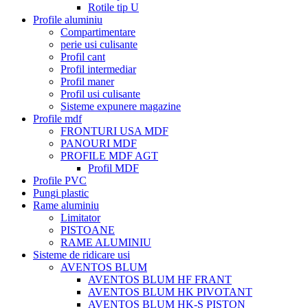
Rotile tip U
Profile aluminiu
Compartimentare
perie usi culisante
Profil cant
Profil intermediar
Profil maner
Profil usi culisante
Sisteme expunere magazine
Profile mdf
FRONTURI USA MDF
PANOURI MDF
PROFILE MDF AGT
Profil MDF
Profile PVC
Pungi plastic
Rame aluminiu
Limitator
PISTOANE
RAME ALUMINIU
Sisteme de ridicare usi
AVENTOS BLUM
AVENTOS BLUM HF FRANT
AVENTOS BLUM HK PIVOTANT
AVENTOS BLUM HK-S PISTON