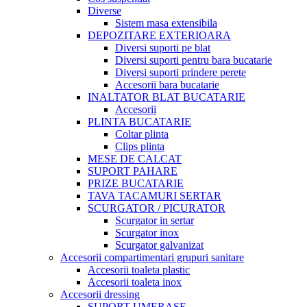
Diverse
Sistem masa extensibila
DEPOZITARE EXTERIOARA
Diversi suporti pe blat
Diversi suporti pentru bara bucatarie
Diversi suporti prindere perete
Accesorii bara bucatarie
INALTATOR BLAT BUCATARIE
Accesorii
PLINTA BUCATARIE
Coltar plinta
Clips plinta
MESE DE CALCAT
SUPORT PAHARE
PRIZE BUCATARIE
TAVA TACAMURI SERTAR
SCURGATOR / PICURATOR
Scurgator in sertar
Scurgator inox
Scurgator galvanizat
Accesorii compartimentari grupuri sanitare
Accesorii toaleta plastic
Accesorii toaleta inox
Accesorii dressing
SUPORT UMERASE