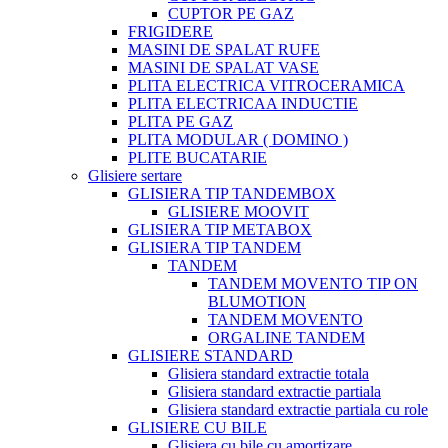
CUPTOR PE GAZ
FRIGIDERE
MASINI DE SPALAT RUFE
MASINI DE SPALAT VASE
PLITA ELECTRICA VITROCERAMICA
PLITA ELECTRICAA INDUCTIE
PLITA PE GAZ
PLITA MODULAR ( DOMINO )
PLITE BUCATARIE
Glisiere sertare
GLISIERA TIP TANDEMBOX
GLISIERE MOOVIT
GLISIERA TIP METABOX
GLISIERA TIP TANDEM
TANDEM
TANDEM MOVENTO TIP ON
BLUMOTION
TANDEM MOVENTO
ORGALINE TANDEM
GLISIERE STANDARD
Glisiera standard extractie totala
Glisiera standard extractie partiala
Glisiera standard extractie partiala cu role
GLISIERE CU BILE
Glisiera cu bile cu amortizare