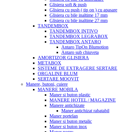
Glisiera soft & push
Glisiera cu push ( tip on ) cu apasare
Glisiera cu bile inaltime 17 mm
Glisiera cu bile inaltime 27 mm
TANDEMBOX
TANDEMBOX INTIVO
TANDEMBOX LEGRABOX
TANDEMBOX ANTARO
Antaro TipOn Blumotion
Antaro sub chiuveta
AMORTIZOR GLISIERA
METABOX
SISTEME DE EXTRAGERE SERTARE
ORGALINE BLUM
SERTARE MOOVIT
Manere, butoni, cuiere
MANERE MOBILA
Maner si buton plastic
MANERE HOTEL / MAGAZINE
Manere antichizate
Maner antichizat rabatabil
Maner portelan
Maner si buton metalic
Maner si buton inox
Maner negru