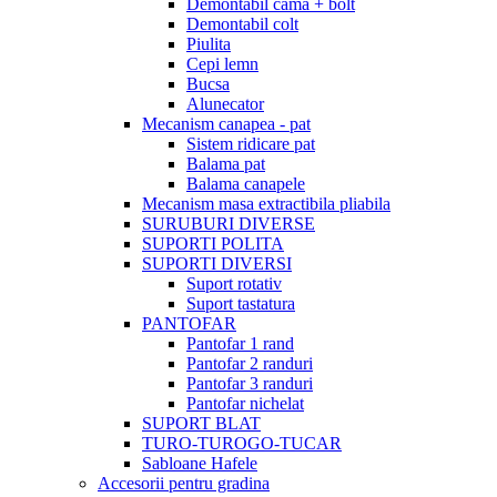
Demontabil cama + bolt
Demontabil colt
Piulita
Cepi lemn
Bucsa
Alunecator
Mecanism canapea - pat
Sistem ridicare pat
Balama pat
Balama canapele
Mecanism masa extractibila pliabila
SURUBURI DIVERSE
SUPORTI POLITA
SUPORTI DIVERSI
Suport rotativ
Suport tastatura
PANTOFAR
Pantofar 1 rand
Pantofar 2 randuri
Pantofar 3 randuri
Pantofar nichelat
SUPORT BLAT
TURO-TUROGO-TUCAR
Sabloane Hafele
Accesorii pentru gradina