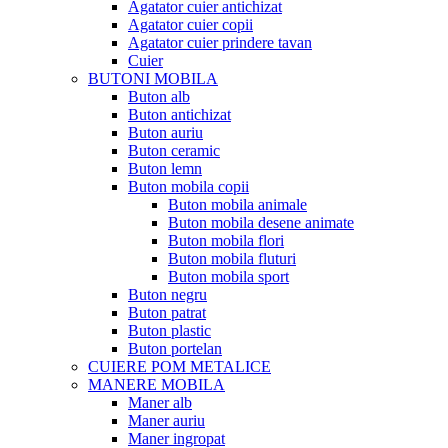
Agatator cuier antichizat
Agatator cuier copii
Agatator cuier prindere tavan
Cuier
BUTONI MOBILA
Buton alb
Buton antichizat
Buton auriu
Buton ceramic
Buton lemn
Buton mobila copii
Buton mobila animale
Buton mobila desene animate
Buton mobila flori
Buton mobila fluturi
Buton mobila sport
Buton negru
Buton patrat
Buton plastic
Buton portelan
CUIERE POM METALICE
MANERE MOBILA
Maner alb
Maner auriu
Maner ingropat