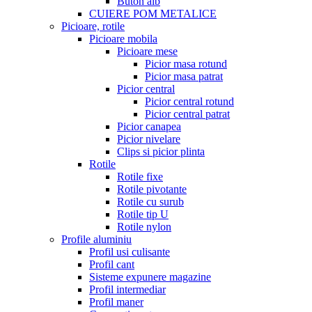
Buton alb
CUIERE POM METALICE
Picioare, rotile
Picioare mobila
Picioare mese
Picior masa rotund
Picior masa patrat
Picior central
Picior central rotund
Picior central patrat
Picior canapea
Picior nivelare
Clips si picior plinta
Rotile
Rotile fixe
Rotile pivotante
Rotile cu surub
Rotile tip U
Rotile nylon
Profile aluminiu
Profil usi culisante
Profil cant
Sisteme expunere magazine
Profil intermediar
Profil maner