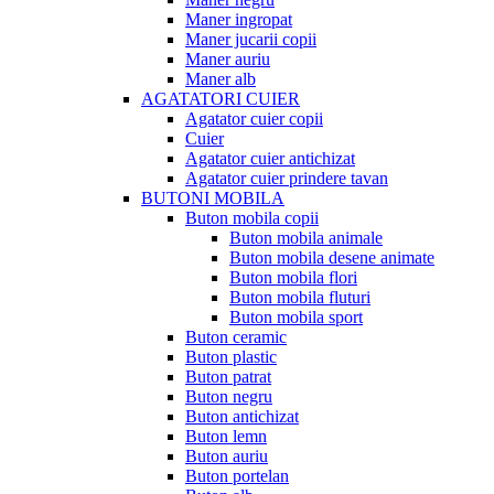
Maner ingropat
Maner jucarii copii
Maner auriu
Maner alb
AGATATORI CUIER
Agatator cuier copii
Cuier
Agatator cuier antichizat
Agatator cuier prindere tavan
BUTONI MOBILA
Buton mobila copii
Buton mobila animale
Buton mobila desene animate
Buton mobila flori
Buton mobila fluturi
Buton mobila sport
Buton ceramic
Buton plastic
Buton patrat
Buton negru
Buton antichizat
Buton lemn
Buton auriu
Buton portelan