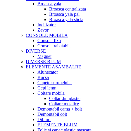
Broasca yala
Broasca centralizata
Broasca yala pal
Broasca yala sticla
Inchizator
Zavor
CONSOLE MOBILA
Consola fixa
Consola rabatabila
DIVERSE
Magnet
DIVERSE BLUM
ELEMENTE ASAMBALRE
Alunecator
Bucsa
Capete surubelnita
Cepi lemn
Coltare mobila
Coltar din plastic
Coltare metalice
Demontabil cama + bolt
Demontabil colt
Dibluri
ELEMENTE BLUM
Folie si capac plastic mascare