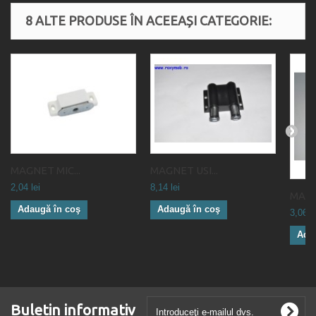
8 ALTE PRODUSE ÎN ACEEAȘI CATEGORIE:
MAGNET MIC...
MAGNET USI...
2,04 lei
8,14 lei
MAGNE
Adaugă în coş
Adaugă în coş
3,06 le
Ada
Buletin informativ