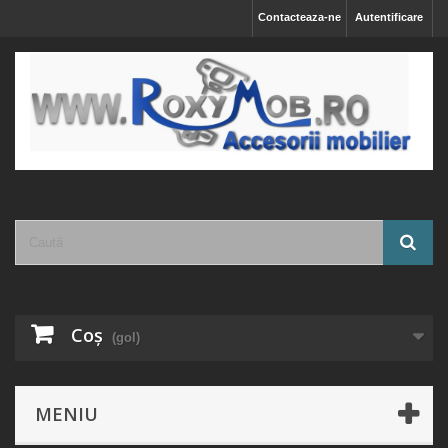
Contacteaza-ne
Autentificare
Coş
(gol)
MENIU