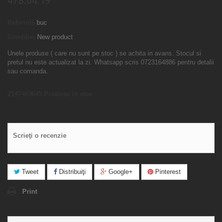
478.04.19
Referință
buc
Condiție:
New product
Unele produse ( care nu sunt pe stoc ) se achita in avans. Stocul si
pretul nu este actualizat la zi. Whatsapp scris 0723164886 pentru detalii
sau comanda.
2147483645
Produse in stoc
Scrieţi o recenzie
Tweet
Distribuiţi
Google+
Pinterest
Print