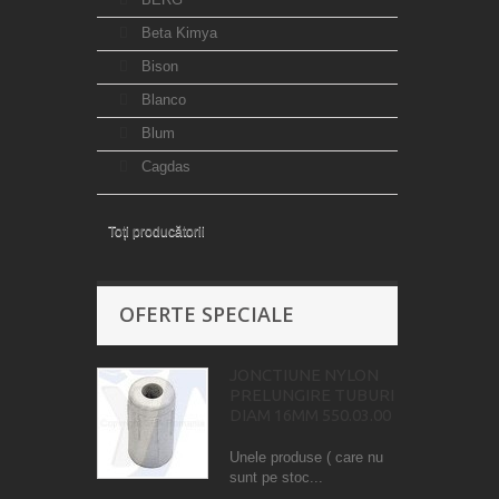
Beta Kimya
Bison
Blanco
Blum
Cagdas
Toți producătorii
OFERTE SPECIALE
JONCTIUNE NYLON
PRELUNGIRE TUBURI
DIAM 16MM 550.03.00
Unele produse ( care nu
sunt pe stoc...