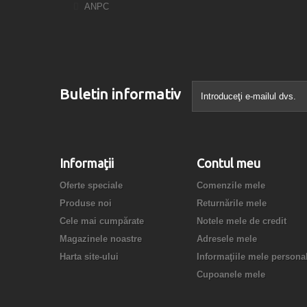
ANPC
Buletin informativ
Informaţii
Contul meu
Oferte speciale
Comenzile mele
Produse noi
Returnările mele
Cele mai cumpărate
Notele mele de credit
Magazinele noastre
Adresele mele
Harta site-ului
Informaţiile mele persona
Cupoanele mele