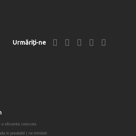
Urmăriți-ne
n
 eficienta crescuta
 in prealabil ( ne trimiteti