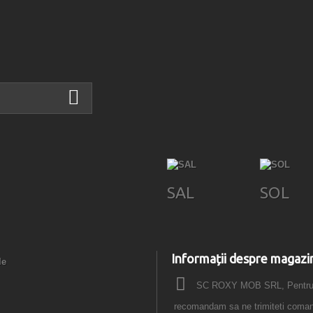
SAL
SOL
Informații despre magazi
le
SC ROXY MOB SRL, Pentru o
recomandam sa ne trimiteti comanda