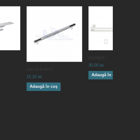
MANER...
30,00 lei
MANER BOY...
Adaugă în coş
15,26 lei
Adaugă în coş