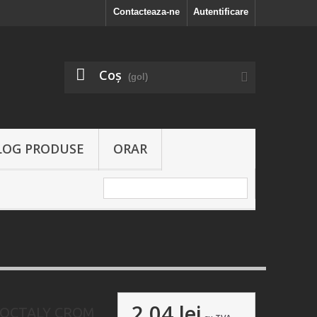
Contacteaza-ne
Autentificare
Coş
(gol)
LOG PRODUSE
ORAR
2,04 lei
OCTALY CROM