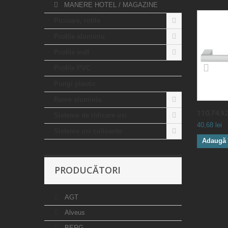
MANERE HOTEL / MAGAZINE
Picioare, rotile
Profile aluminiu
Profile mdf
Profile PVC
Pungi plastic
Rame aluminiu
110.74.923
Sisteme de ridicare usi
40,68 lei
Sisteme usi culisante
Adaugă 
PRODUCĂTORI
AGT
Alveus
BERG