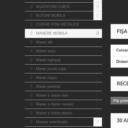
AGATATORI CUIER
BUTONI MOBILA
CUIERE POM METALICE
FIȘA
MANERE MOBILA
Maner alb
Culoa
Maner auriu
Maner ingropat
Distan
Maner jucarii copii
Maner negru
RECE
Maner portelan
Maner si buton inox
Fiți pri
Maner si buton metalic
Maner si buton plastic
30 A
Manere antichizate