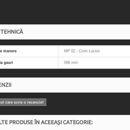
 TEHNICĂ
re manere
MP 02 - Crom Lucios
ta gauri
096 mm
NZII
mul care scrie o recenzie!
LTE PRODUSE ÎN ACEEAȘI CATEGORIE: