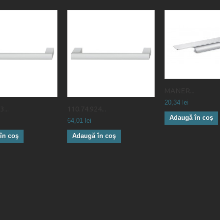
MANER...
20,34 lei
...
110.74.924...
Adaugă în coş
64,01 lei
în coş
Adaugă în coş