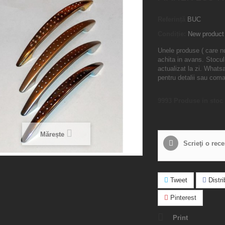
Referință
BUC
Condiție:
New product
Unele produse ( care n
achita in avans. Stocul
actualizat la zi. What
pentru detalii sau com
9993
Produse in stoc
Mărește
Scrieţi o rec
Tweet
Distrib
Pinterest
Print