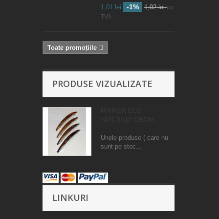
-1%
1,01 lei
1,02 lei
cu
TVA
Toate promoțiile
PRODUSE VIZUALIZATE
MANER ECO
NOCTALY CROM
Unele produse ( care nu
sunt pe stoc...
LINKURI