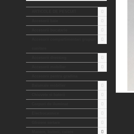
ARTICOLE DE PESCUIT
Accesorii baie
Accesorii bucatarie
Accesorii compartimentari grupuri
sanitare
Accesorii dressing
Accesorii mobilier
Accesorii pentru gradina
Balamale mobilier
Chiuvete si baterii
Corpuri de iluminat
Electrocasnice
Glisiere sertare
Manere, butoni, cuiere