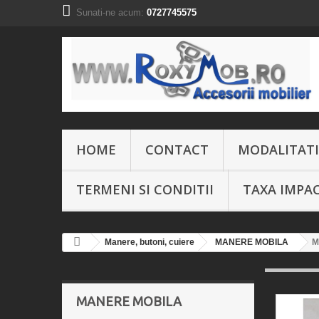
Sunati-ne acum:
0727745575
HOME
CONTACT
MODALITATI
TERMENI SI CONDITII
TAXA IMPA
Manere, butoni, cuiere
MANERE MOBILA
M
MANERE MOBILA