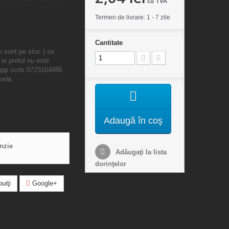
cu TVA
Termen de livrare: 1 - 7 zile
Cantitate
u sunt pe stoc ) se
 si pretul nu este
sapp scris 0723164886
anda.
Adaugă în coş
enzie
Adăugaţi la lista
dorinţelor
uiţi
Google+