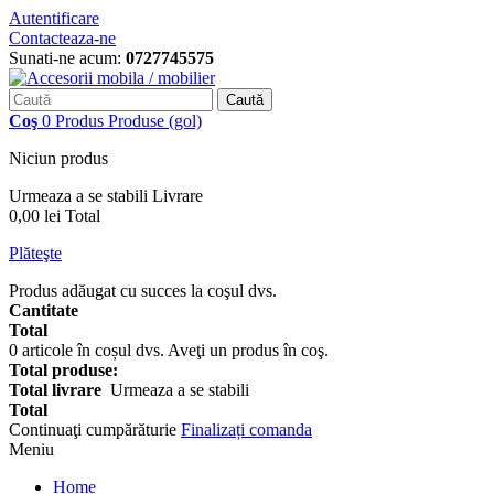
Autentificare
Contacteaza-ne
Sunati-ne acum:
0727745575
Caută
Coş
0
Produs
Produse
(gol)
Niciun produs
Urmeaza a se stabili
Livrare
0,00 lei
Total
Plăteşte
Produs adăugat cu succes la coşul dvs.
Cantitate
Total
0
articole în coșul dvs.
Aveţi un produs în coş.
Total produse:
Total livrare
Urmeaza a se stabili
Total
Continuaţi cumpărăturie
Finalizați comanda
Meniu
Home