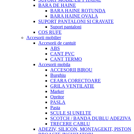
BARA DE HAINE
BARA HAINE ROTUNDA
BARA HAINE OVALA
SUPORT PANTALONI SI CRAVATE
Suport pantaloni
COS RUFE
Accesorii mobilier
Accesorii de cantuit
ABS
CANT PVC
CANT TERMO
Accesorii mobila
ACCESORII BIROU
Burghiu
CEARA CORECTOARE
GRILA VENTILATIE
Marker
Opritor
PASLA
Pasta
SCULE SI UNELTE
SCOTCH / BANDA DUBLU ADEZIVA
TRECERE CABLU
ADEZIV, SILICON, MONTAGEKIT, PISTON