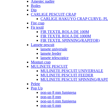
Amestec nadire
Boiles
Dip
CARLIGE PESCUIT CRAP
CARLIGE HAKUYO CRAP CURVE- PLI
Fire crap
Fir textil
FIR TEXTIL ROLA DE 100M
FIR TEXTIL ROLA DE 1000M
FIR TEXTIL SPINNING(RAPITOR)
Lansete pescuit
lansete universale
lansete feeder
lansete telescopice
Monturi crap
MULINETE PESCUIT
MULINETE PESCUIT UNIVERSALE
MULINETE PESCUIT FEEDER
MULINETE PESCUIT SPINNING(RAPI
Pelete
Pop Up
pop-up 8 mm fumigena
pop-up 8 mm
pop-up 6 mm fumigena
pop-up 6 mm