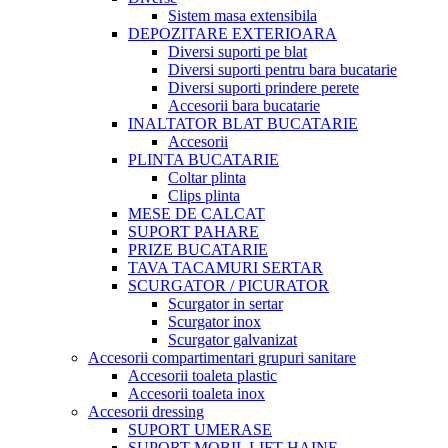
Sistem masa extensibila
DEPOZITARE EXTERIOARA
Diversi suporti pe blat
Diversi suporti pentru bara bucatarie
Diversi suporti prindere perete
Accesorii bara bucatarie
INALTATOR BLAT BUCATARIE
Accesorii
PLINTA BUCATARIE
Coltar plinta
Clips plinta
MESE DE CALCAT
SUPORT PAHARE
PRIZE BUCATARIE
TAVA TACAMURI SERTAR
SCURGATOR / PICURATOR
Scurgator in sertar
Scurgator inox
Scurgator galvanizat
Accesorii compartimentari grupuri sanitare
Accesorii toaleta plastic
Accesorii toaleta inox
Accesorii dressing
SUPORT UMERASE
SUPORT MOBIL LIFT HAINE