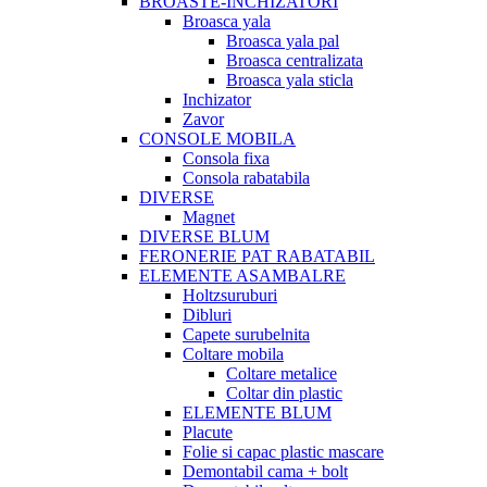
BROASTE-INCHIZATORI
Broasca yala
Broasca yala pal
Broasca centralizata
Broasca yala sticla
Inchizator
Zavor
CONSOLE MOBILA
Consola fixa
Consola rabatabila
DIVERSE
Magnet
DIVERSE BLUM
FERONERIE PAT RABATABIL
ELEMENTE ASAMBALRE
Holtzsuruburi
Dibluri
Capete surubelnita
Coltare mobila
Coltare metalice
Coltar din plastic
ELEMENTE BLUM
Placute
Folie si capac plastic mascare
Demontabil cama + bolt