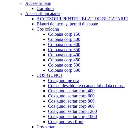
Accesorii baie
Garnitura
Accesorii bucatarie
ACCESORII PENTRU BLAT DE BUCATARIE
Blaturi de lucru şi pereții din spate
Cos coloana
Coloana corp 150
Coloana corp 200
Coloana corp 300
Coloana corp 350
Coloana corp 400
Coloana corp 450
Coloana corp 500
Coloana corp 600
COS GUNOI
Cos gunoi pe usa
Cos cu deschiderea capacului odata cu usa
Cos gunoi sertar corp 400
Cos gunoi sertar corp 600
Cos gunoi sertar corp 800
Cos gunoi sertar corp 900
Cos gunoi sertar corp 1200
Cos gunoi sertar corp 1000
Cos gunoi usa front
Cos sertar