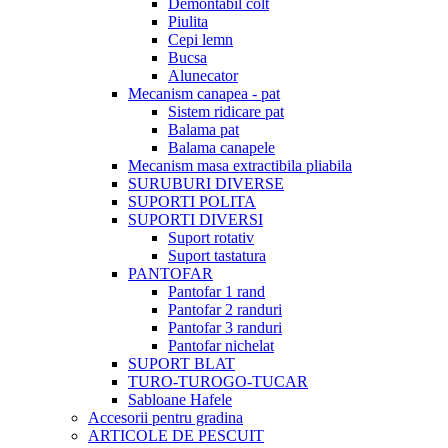
Demontabil colt
Piulita
Cepi lemn
Bucsa
Alunecator
Mecanism canapea - pat
Sistem ridicare pat
Balama pat
Balama canapele
Mecanism masa extractibila pliabila
SURUBURI DIVERSE
SUPORTI POLITA
SUPORTI DIVERSI
Suport rotativ
Suport tastatura
PANTOFAR
Pantofar 1 rand
Pantofar 2 randuri
Pantofar 3 randuri
Pantofar nichelat
SUPORT BLAT
TURO-TUROGO-TUCAR
Sabloane Hafele
Accesorii pentru gradina
ARTICOLE DE PESCUIT