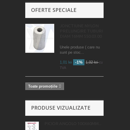
OFERTE SPECIALE
JONCTIUNE NYLON
PRELUNGIRE TUBURI
DIAM 16MM 550.03.00
Unele produse ( care nu
sunt pe stoc...
-1%
1,01 lei
1,02 lei
cu
TVA
Toate promoțiile
PRODUSE VIZUALIZATE
PICIOR ANGOLO 100X60MM...