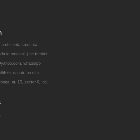
n
 eficienta crescuta
 in prealabil ( ne trimiteti
@yahoo.com, whatsapp
45575, sau de pe site
boga, nr. 15, sector 6, loc.
5
,