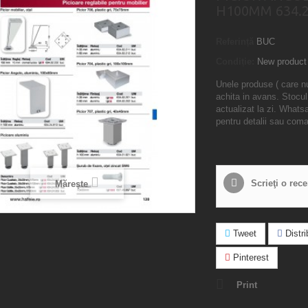
H100MM 634.2
Referință
BUC
Condiție:
New product
Unele produse ( care n
achita in avans. Stocul
actualizat la zi. What
pentru detalii sau com
Scrieţi o rec
Mărește
Tweet
Distrib
Pinterest
Print