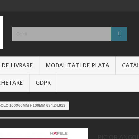
 DE LIVRARE
MODALITATI DE PLATA
CATA
CHETARE
GDPR
GOLO 100X60MM H100MM 634.24.913
PICIOR ANGO