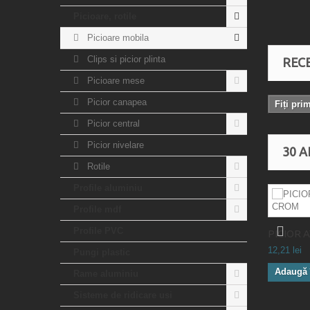
Picioare, rotile
Picioare mobila
Clips si picior plinta
RECE
Picioare mese
Picior canapea
Fiți pri
Picior central
Picior nivelare
30 A
Rotile
Profile aluminiu
Profile mdf
Profile PVC
PICIOR A
12,21 lei
Pungi plastic
Adaugă 
Rame aluminiu
Sisteme de ridicare usi