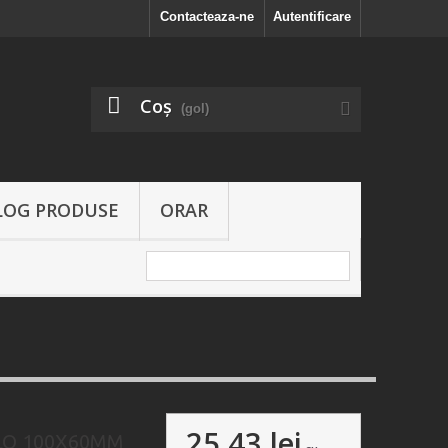
Contacteaza-ne
Autentificare
Coş
(gol)
LOG PRODUSE
ORAR
25,43 lei
LO 100X60MM