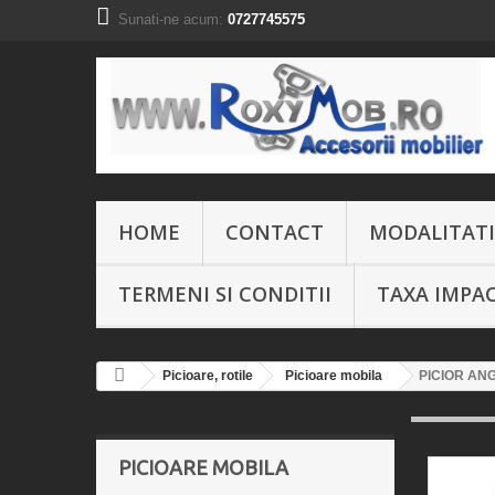
Sunati-ne acum:
0727745575
HOME
CONTACT
MODALITATI
TERMENI SI CONDITII
TAXA IMPA
Picioare, rotile
Picioare mobila
PICIOR AN
PICIOARE MOBILA