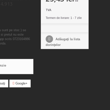
cu
4.913
TVA
Termen de livrare: 1 - 7 zile
u sunt pe stoc ) se
 si pretul nu este
sapp scris 0723164886
Adăugaţi la lista
anda.
dorinţelor
enzie
uiţi
Google+