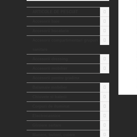
ARTICOLE DE PESCUIT
Accesorii baie
Accesorii bucatarie
Accesorii compartimentari grupuri
sanitare
Accesorii dressing
Accesorii mobilier
Accesorii pentru gradina
Balamale mobilier
Chiuvete si baterii
Corpuri de iluminat
Electrocasnice
Glisiere sertare
Manere, butoni, cuiere