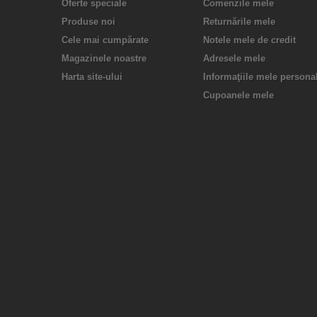
Oferte speciale
Comenzile mele
Produse noi
Returnările mele
Cele mai cumpărate
Notele mele de credit
Magazinele noastre
Adresele mele
Harta site-ului
Informaţiile mele persona
Cupoanele mele