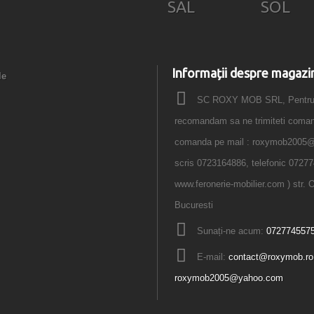
SAL
SOL
Informații despre magazi
le
SC ROXY MOB SRL, Pentru o
recomandam sa ne trimiteti comanda
comanda pe mail : roxymob2005
scris 0723164886, telefonic 07277
www.feronerie-mobilier.com ) str. O
Bucuresti
Sunați-ne acum:
072774557
E-mail:
contact@roxymob.ro
roxymob2005@yahoo.com