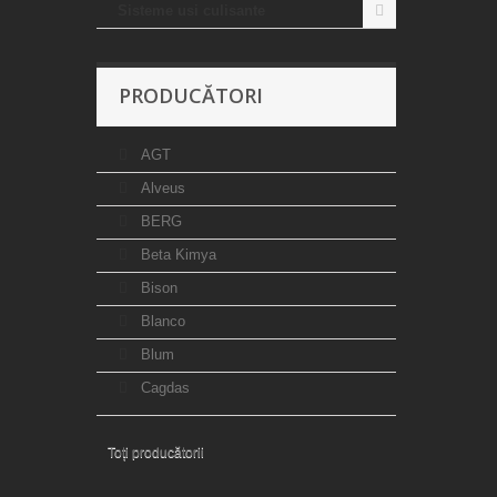
Sisteme usi culisante
PRODUCĂTORI
AGT
Alveus
BERG
Beta Kimya
Bison
Blanco
Blum
Cagdas
Toți producătorii