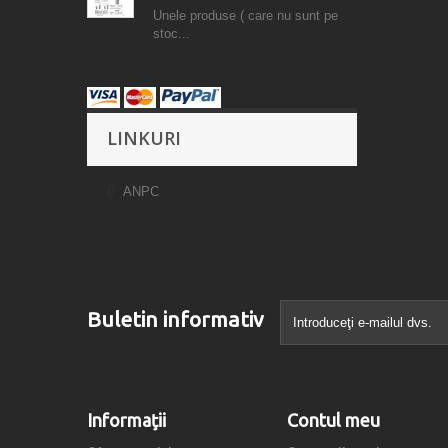
Unele produse ( care nu sunt pe
stoc...
LINKURI
ANPC
Buletin informativ
Informaţii
Contul meu