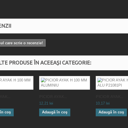
NZII
mul care scrie o recenzie!
LTE PRODUSE ÎN ACEEAȘI CATEGORIE:
YAK...
PICIOR AYAK...
PICIOR AYAK...
12,21 lei
10,17 lei
în coş
Adaugă în coş
Adaugă în coş