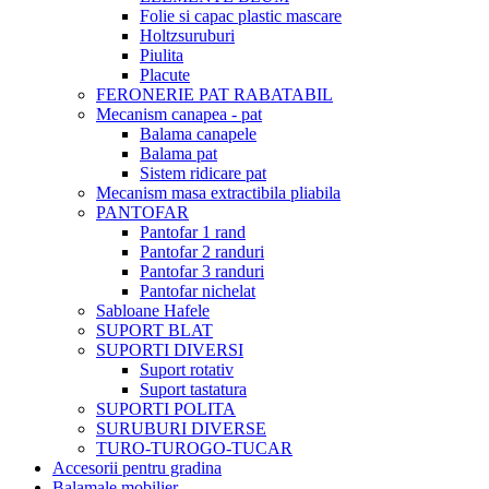
Folie si capac plastic mascare
Holtzsuruburi
Piulita
Placute
FERONERIE PAT RABATABIL
Mecanism canapea - pat
Balama canapele
Balama pat
Sistem ridicare pat
Mecanism masa extractibila pliabila
PANTOFAR
Pantofar 1 rand
Pantofar 2 randuri
Pantofar 3 randuri
Pantofar nichelat
Sabloane Hafele
SUPORT BLAT
SUPORTI DIVERSI
Suport rotativ
Suport tastatura
SUPORTI POLITA
SURUBURI DIVERSE
TURO-TUROGO-TUCAR
Accesorii pentru gradina
Balamale mobilier