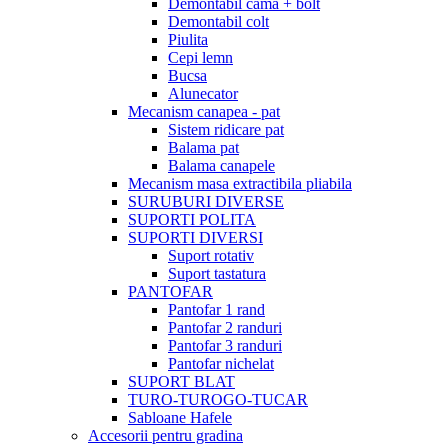
Demontabil cama + bolt
Demontabil colt
Piulita
Cepi lemn
Bucsa
Alunecator
Mecanism canapea - pat
Sistem ridicare pat
Balama pat
Balama canapele
Mecanism masa extractibila pliabila
SURUBURI DIVERSE
SUPORTI POLITA
SUPORTI DIVERSI
Suport rotativ
Suport tastatura
PANTOFAR
Pantofar 1 rand
Pantofar 2 randuri
Pantofar 3 randuri
Pantofar nichelat
SUPORT BLAT
TURO-TUROGO-TUCAR
Sabloane Hafele
Accesorii pentru gradina