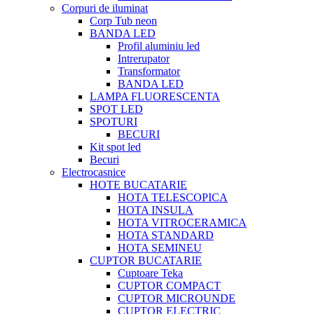
Corpuri de iluminat
Corp Tub neon
BANDA LED
Profil aluminiu led
Intrerupator
Transformator
BANDA LED
LAMPA FLUORESCENTA
SPOT LED
SPOTURI
BECURI
Kit spot led
Becuri
Electrocasnice
HOTE BUCATARIE
HOTA TELESCOPICA
HOTA INSULA
HOTA VITROCERAMICA
HOTA STANDARD
HOTA SEMINEU
CUPTOR BUCATARIE
Cuptoare Teka
CUPTOR COMPACT
CUPTOR MICROUNDE
CUPTOR ELECTRIC