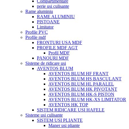
Compartimentare
perie usi culisante
Rame aluminiu
RAME ALUMINIU
PISTOANE
Limitator
Profile PVC
Profile mdf
FRONTURI USA MDF
PROFILE MDF AGT
Profil MDF
PANOURI MDF
Sisteme de ridicare usi
AVENTOS BLUM
AVENTOS BLUM HF FRANT
AVENTOS BLUM HS BASCULANT
AVENTOS BLUM HL PARALEL
AVENTOS BLUM HK PIVOTANT
AVENTOS BLUM HK-S PISTON
AVENTOS BLUM HK-XS LIMITATOR
AVENTOS HK TOP
SISTEM RIDICARE USI HAFELE
Sisteme usi culisante
SISTEM USI PLIANTE
Maner usi pliante