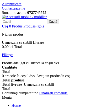
Autentificare
Contacteaza-ne
Sunati-ne acum:
0727745575
Caută
Coş
0
Produs
Produse
(gol)
Niciun produs
Urmeaza a se stabili
Livrare
0,00 lei
Total
Plăteşte
Produs adăugat cu succes la coşul dvs.
Cantitate
Total
0
articole în coșul dvs.
Aveţi un produs în coş.
Total produse:
Total livrare
Urmeaza a se stabili
Total
Continuaţi cumpărăturie
Finalizați comanda
Meniu
Home