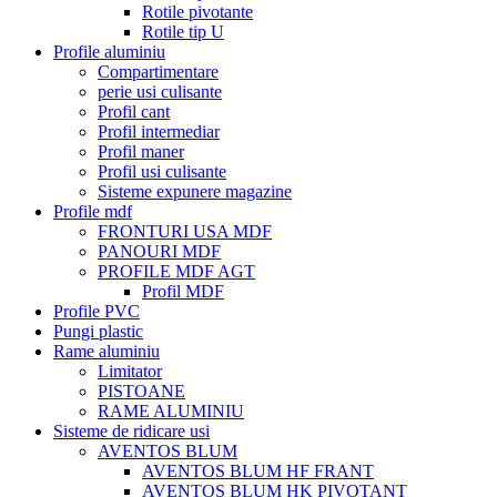
Rotile pivotante
Rotile tip U
Profile aluminiu
Compartimentare
perie usi culisante
Profil cant
Profil intermediar
Profil maner
Profil usi culisante
Sisteme expunere magazine
Profile mdf
FRONTURI USA MDF
PANOURI MDF
PROFILE MDF AGT
Profil MDF
Profile PVC
Pungi plastic
Rame aluminiu
Limitator
PISTOANE
RAME ALUMINIU
Sisteme de ridicare usi
AVENTOS BLUM
AVENTOS BLUM HF FRANT
AVENTOS BLUM HK PIVOTANT