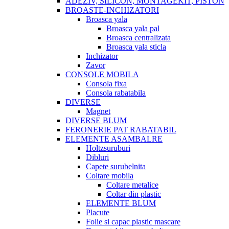
ADEZIV, SILICON, MONTAGEKIT, PISTON
BROASTE-INCHIZATORI
Broasca yala
Broasca yala pal
Broasca centralizata
Broasca yala sticla
Inchizator
Zavor
CONSOLE MOBILA
Consola fixa
Consola rabatabila
DIVERSE
Magnet
DIVERSE BLUM
FERONERIE PAT RABATABIL
ELEMENTE ASAMBALRE
Holtzsuruburi
Dibluri
Capete surubelnita
Coltare mobila
Coltare metalice
Coltar din plastic
ELEMENTE BLUM
Placute
Folie si capac plastic mascare