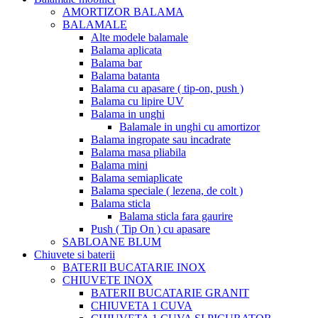
AMORTIZOR BALAMA
BALAMALE
Alte modele balamale
Balama aplicata
Balama bar
Balama batanta
Balama cu apasare ( tip-on, push )
Balama cu lipire UV
Balama in unghi
Balamale in unghi cu amortizor
Balama ingropate sau incadrate
Balama masa pliabila
Balama mini
Balama semiaplicate
Balama speciale ( lezena, de colt )
Balama sticla
Balama sticla fara gaurire
Push ( Tip On ) cu apasare
SABLOANE BLUM
Chiuvete si baterii
BATERII BUCATARIE INOX
CHIUVETE INOX
BATERII BUCATARIE GRANIT
CHIUVETA 1 CUVA