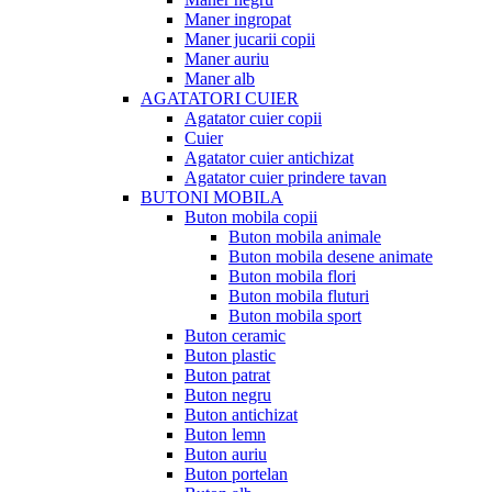
Maner ingropat
Maner jucarii copii
Maner auriu
Maner alb
AGATATORI CUIER
Agatator cuier copii
Cuier
Agatator cuier antichizat
Agatator cuier prindere tavan
BUTONI MOBILA
Buton mobila copii
Buton mobila animale
Buton mobila desene animate
Buton mobila flori
Buton mobila fluturi
Buton mobila sport
Buton ceramic
Buton plastic
Buton patrat
Buton negru
Buton antichizat
Buton lemn
Buton auriu
Buton portelan