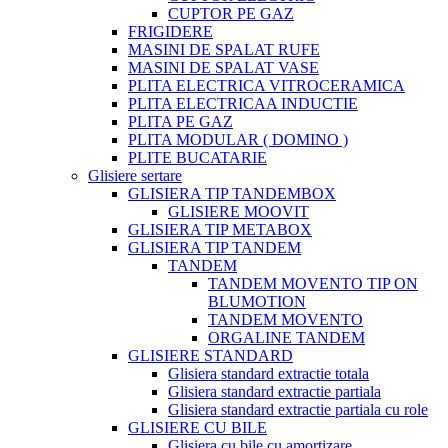
CUPTOR PE GAZ
FRIGIDERE
MASINI DE SPALAT RUFE
MASINI DE SPALAT VASE
PLITA ELECTRICA VITROCERAMICA
PLITA ELECTRICAA INDUCTIE
PLITA PE GAZ
PLITA MODULAR ( DOMINO )
PLITE BUCATARIE
Glisiere sertare
GLISIERA TIP TANDEMBOX
GLISIERE MOOVIT
GLISIERA TIP METABOX
GLISIERA TIP TANDEM
TANDEM
TANDEM MOVENTO TIP ON
BLUMOTION
TANDEM MOVENTO
ORGALINE TANDEM
GLISIERE STANDARD
Glisiera standard extractie totala
Glisiera standard extractie partiala
Glisiera standard extractie partiala cu role
GLISIERE CU BILE
Glisiera cu bile cu amortizare