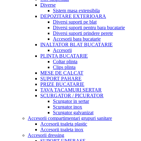
Diverse
Sistem masa extensibila
DEPOZITARE EXTERIOARA
Diversi suporti pe blat
Diversi suporti pentru bara bucatarie
Diversi suporti prindere perete
Accesorii bara bucatarie
INALTATOR BLAT BUCATARIE
Accesorii
PLINTA BUCATARIE
Coltar plinta
Clips plinta
MESE DE CALCAT
SUPORT PAHARE
PRIZE BUCATARIE
TAVA TACAMURI SERTAR
SCURGATOR / PICURATOR
Scurgator in sertar
Scurgator inox
Scurgator galvanizat
Accesorii compartimentari grupuri sanitare
Accesorii toaleta plastic
Accesorii toaleta inox
Accesorii dressing
SUPORT UMERASE