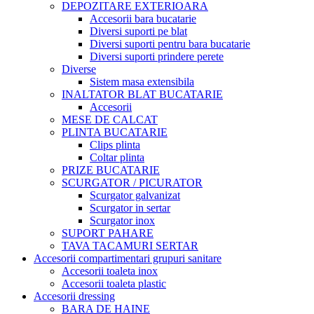
DEPOZITARE EXTERIOARA
Accesorii bara bucatarie
Diversi suporti pe blat
Diversi suporti pentru bara bucatarie
Diversi suporti prindere perete
Diverse
Sistem masa extensibila
INALTATOR BLAT BUCATARIE
Accesorii
MESE DE CALCAT
PLINTA BUCATARIE
Clips plinta
Coltar plinta
PRIZE BUCATARIE
SCURGATOR / PICURATOR
Scurgator galvanizat
Scurgator in sertar
Scurgator inox
SUPORT PAHARE
TAVA TACAMURI SERTAR
Accesorii compartimentari grupuri sanitare
Accesorii toaleta inox
Accesorii toaleta plastic
Accesorii dressing
BARA DE HAINE