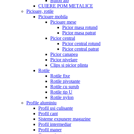
Buton alb
CUIERE POM METALICE
Picioare, rotile
Picioare mobila
Picioare mese
Picior masa rotund
Picior masa patrat
Picior central
Picior central rotund
Picior central patrat
Picior canapea
Picior nivelare
Clips si picior plinta
Rotile
Rotile fixe
Rotile pivotante
Rotile cu surub
Rotile tip U
Rotile nylon
Profile aluminiu
Profil usi culisante
Profil cant
Sisteme expunere magazine
Profil intermediar
Profil maner