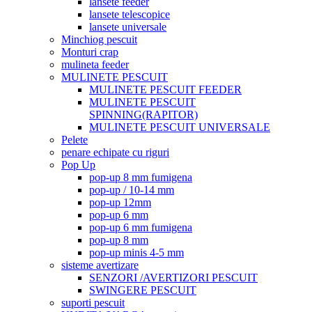
lansete feeder
lansete telescopice
lansete universale
Minchiog pescuit
Monturi crap
mulineta feeder
MULINETE PESCUIT
MULINETE PESCUIT FEEDER
MULINETE PESCUIT
SPINNING(RAPITOR)
MULINETE PESCUIT UNIVERSALE
Pelete
penare echipate cu riguri
Pop Up
pop-up 8 mm fumigena
pop-up / 10-14 mm
pop-up 12mm
pop-up 6 mm
pop-up 6 mm fumigena
pop-up 8 mm
pop-up minis 4-5 mm
sisteme avertizare
SENZORI /AVERTIZORI PESCUIT
SWINGERE PESCUIT
suporti pescuit