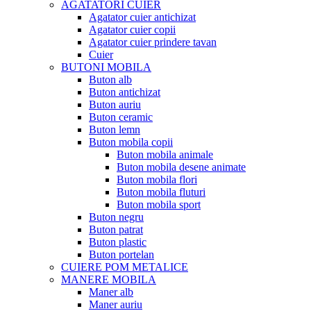
AGATATORI CUIER
Agatator cuier antichizat
Agatator cuier copii
Agatator cuier prindere tavan
Cuier
BUTONI MOBILA
Buton alb
Buton antichizat
Buton auriu
Buton ceramic
Buton lemn
Buton mobila copii
Buton mobila animale
Buton mobila desene animate
Buton mobila flori
Buton mobila fluturi
Buton mobila sport
Buton negru
Buton patrat
Buton plastic
Buton portelan
CUIERE POM METALICE
MANERE MOBILA
Maner alb
Maner auriu