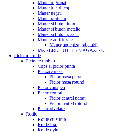
Maner ingropat
Maner jucarii copii
Maner negru
Maner portelan
Maner si buton inox
Maner si buton metalic
Maner si buton plastic
Manere antichizate
Maner antichizat rabatabil
MANERE HOTEL / MAGAZINE
Picioare, rotile
Picioare mobila
Clips si picior plinta
Picioare mese
Picior masa patrat
Picior masa rotund
Picior canapea
Picior central
Picior central patrat
Picior central rotund
Picior nivelare
Rotile
Rotile cu surub
Rotile fixe
Rotile nylon