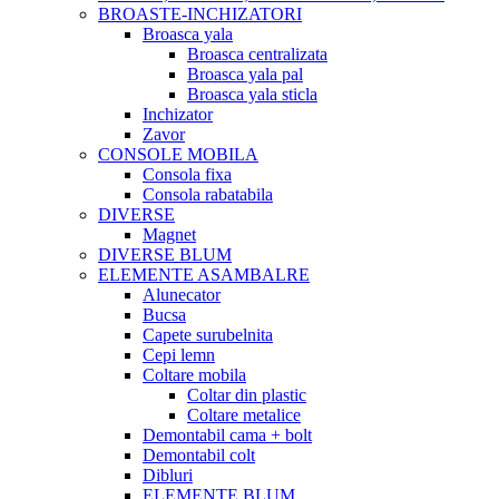
BROASTE-INCHIZATORI
Broasca yala
Broasca centralizata
Broasca yala pal
Broasca yala sticla
Inchizator
Zavor
CONSOLE MOBILA
Consola fixa
Consola rabatabila
DIVERSE
Magnet
DIVERSE BLUM
ELEMENTE ASAMBALRE
Alunecator
Bucsa
Capete surubelnita
Cepi lemn
Coltare mobila
Coltar din plastic
Coltare metalice
Demontabil cama + bolt
Demontabil colt
Dibluri
ELEMENTE BLUM