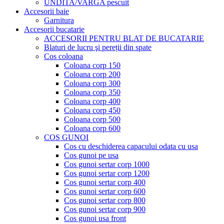
UNDITA/VARGA pescuit
Accesorii baie
Garnitura
Accesorii bucatarie
ACCESORII PENTRU BLAT DE BUCATARIE
Blaturi de lucru şi pereții din spate
Cos coloana
Coloana corp 150
Coloana corp 200
Coloana corp 300
Coloana corp 350
Coloana corp 400
Coloana corp 450
Coloana corp 500
Coloana corp 600
COS GUNOI
Cos cu deschiderea capacului odata cu usa
Cos gunoi pe usa
Cos gunoi sertar corp 1000
Cos gunoi sertar corp 1200
Cos gunoi sertar corp 400
Cos gunoi sertar corp 600
Cos gunoi sertar corp 800
Cos gunoi sertar corp 900
Cos gunoi usa front