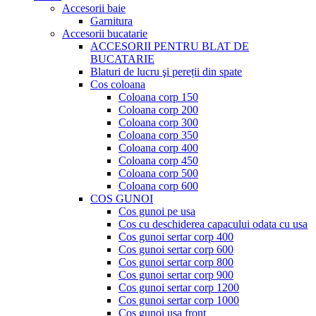
Accesorii baie
Garnitura
Accesorii bucatarie
ACCESORII PENTRU BLAT DE
BUCATARIE
Blaturi de lucru şi pereții din spate
Cos coloana
Coloana corp 150
Coloana corp 200
Coloana corp 300
Coloana corp 350
Coloana corp 400
Coloana corp 450
Coloana corp 500
Coloana corp 600
COS GUNOI
Cos gunoi pe usa
Cos cu deschiderea capacului odata cu usa
Cos gunoi sertar corp 400
Cos gunoi sertar corp 600
Cos gunoi sertar corp 800
Cos gunoi sertar corp 900
Cos gunoi sertar corp 1200
Cos gunoi sertar corp 1000
Cos gunoi usa front