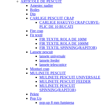
ARTICOLE DE PESCUIT
Amestec nadire
Boiles
Dip
CARLIGE PESCUIT CRAP
CARLIGE HAKUYO CRAP CURVE-
PLIC DE 10 BUCATI
Fire crap
Fir textil
FIR TEXTIL ROLA DE 100M
FIR TEXTIL ROLA DE 1000M
FIR TEXTIL SPINNING(RAPITOR)
Lansete pescuit
lansete universale
lansete feeder
lansete telescopice
Monturi crap
MULINETE PESCUIT
MULINETE PESCUIT UNIVERSALE
MULINETE PESCUIT FEEDER
MULINETE PESCUIT
SPINNING(RAPITOR)
Pelete
Pop Up
pop-up 8 mm fumigena