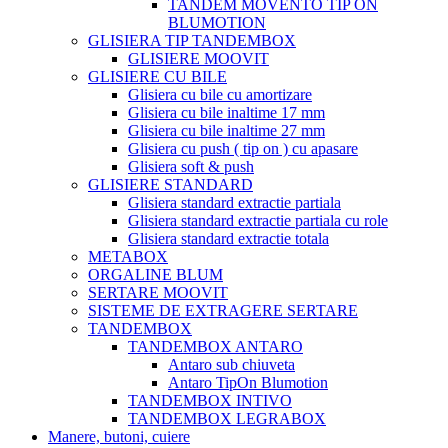
TANDEM MOVENTO TIP ON
BLUMOTION
GLISIERA TIP TANDEMBOX
GLISIERE MOOVIT
GLISIERE CU BILE
Glisiera cu bile cu amortizare
Glisiera cu bile inaltime 17 mm
Glisiera cu bile inaltime 27 mm
Glisiera cu push ( tip on ) cu apasare
Glisiera soft & push
GLISIERE STANDARD
Glisiera standard extractie partiala
Glisiera standard extractie partiala cu role
Glisiera standard extractie totala
METABOX
ORGALINE BLUM
SERTARE MOOVIT
SISTEME DE EXTRAGERE SERTARE
TANDEMBOX
TANDEMBOX ANTARO
Antaro sub chiuveta
Antaro TipOn Blumotion
TANDEMBOX INTIVO
TANDEMBOX LEGRABOX
Manere, butoni, cuiere