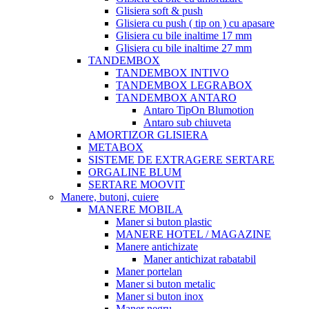
Glisiera soft & push
Glisiera cu push ( tip on ) cu apasare
Glisiera cu bile inaltime 17 mm
Glisiera cu bile inaltime 27 mm
TANDEMBOX
TANDEMBOX INTIVO
TANDEMBOX LEGRABOX
TANDEMBOX ANTARO
Antaro TipOn Blumotion
Antaro sub chiuveta
AMORTIZOR GLISIERA
METABOX
SISTEME DE EXTRAGERE SERTARE
ORGALINE BLUM
SERTARE MOOVIT
Manere, butoni, cuiere
MANERE MOBILA
Maner si buton plastic
MANERE HOTEL / MAGAZINE
Manere antichizate
Maner antichizat rabatabil
Maner portelan
Maner si buton metalic
Maner si buton inox
Maner negru