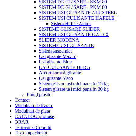
SISTEM DE GLISARE - SKM 80
SISTEM DE GLISARE - PKM 80
SISTEM USI GLISANTE ALUSTEEL
SISTEM USI CULISANTE HAFELE
Sistem Hafele Adoor
SISTEME GLISARE SLIDER
SISTEM USI GLISANTE GALEX
SLIDER MODENA
SISTEME USI GLISANTE
Sistem suspendat
Usi glisante Maxim
Usi glisante Blue
USI CULISANTE BERG
Amortizor usi glisante
Usi glisante Sisco
Sistem glisare usi mici pana in 15 kg
Sistem glisare usi mici pana in 30 kg
Pungi plastic
Contact
Modalitati de livrare
Modalitati de plata
CATALOG produse
ORAR
Termeni si Conditii
Taxa impachetare