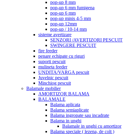
pop-up 8 mm
pop-up 6 mm fumigena
pop-up 6 mm
pop-up minis 4-5 mm
pop-up 12mm
pop-up / 10-14 mm
sisteme avertizare
SENZORI /AVERTIZORI PESCUIT
SWINGERE PESCUIT
fire feeder
penare echipate cu riguri
suporti pescuit
mulineta feeder
UNDITA/VARGA pescuit
Juvelnic pescuit
Minchiog pescuit
Balamale mobilier
AMORTIZOR BALAMA
BALAMALE
Balama aplicata
Balama semiaplicate
Balama ingropate sau incadrate
Balama in unghi
Balamale in unghi cu amortizor
Balama speciale ( lezena, de colt )