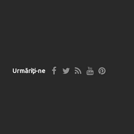
Urmăriți-ne