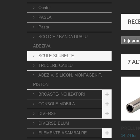
Opritor
PASLA
RECE
Pasta
SCOTCH / BANDA DUBLU
Fiți pri
ADEZIVA
SCULE SI UNELTE
7 AL
TRECERE CABLU
ADEZIV, SILICON, MONTAGEKIT,
PISTON
BROASTE-INCHIZATORI
CONSOLE MOBILA
DIVERSE
DIVERSE BLUM
PRELUNG
ELEMENTE ASAMBALRE
14,24 lei