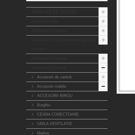
ARTICOLE DE PESCUIT
Accesorii baie
Accesorii bucatarie
Accesorii compartimentari grupuri
sanitare
Accesorii dressing
Accesorii mobilier
Accesorii de cantuit
Accesorii mobila
ACCESORII BIROU
Burghiu
CEARA CORECTOARE
GRILA VENTILATIE
Marker