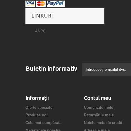
LINKURI
ANPC
Buletin informativ
Informaţii
Contul meu
Oferte speciale
Comenzile mele
Produse noi
Returnările mele
Cele mai cumpărate
Notele mele de credit
Magazinele noastre
Adresele mele