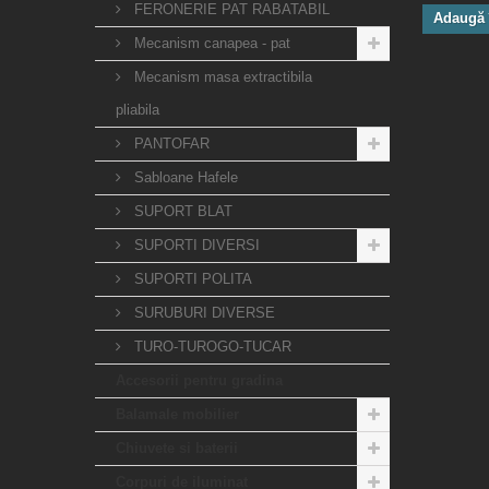
FERONERIE PAT RABATABIL
Adaugă 
Mecanism canapea - pat
Mecanism masa extractibila
pliabila
PANTOFAR
Sabloane Hafele
SUPORT BLAT
SUPORTI DIVERSI
SUPORTI POLITA
SURUBURI DIVERSE
TURO-TUROGO-TUCAR
Accesorii pentru gradina
Balamale mobilier
Chiuvete si baterii
Corpuri de iluminat