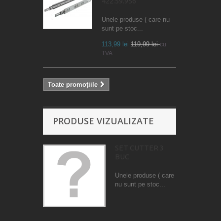
422.59.956
Unele produse ( care nu
sunt pe stoc...
113,99 lei
119,99 lei
cu
TVA
Toate promoțiile
PRODUSE VIZUALIZATE
SET CUTTER 3
BUC
Unele produse ( care
nu sunt pe stoc...