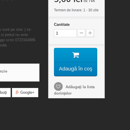
cu TVA
Termen de livrare: 1 - 30 zile
Cantitate
u sunt pe stoc ) se
 si pretul nu este
sapp scris 0723164886
anda.
Adaugă în coş
enzie
Adăugaţi la lista
buiţi
Google+
dorinţelor