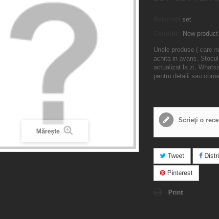
Referință
set
Condiție:
New product
Unele produse ( care n
achita in avans. Stocul
actualizat la zi. What
pentru detalii sau com
Scrieţi o rec
Mărește
Tweet
Distri
Pinterest
Print