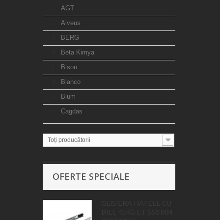
AGT
Alveus
BERG
Beta Kimya
Bison
Blanco
Blum
Cagdas
Toți producătorii
OFERTE SPECIALE
GLISIERA HAFELE CU
BILE 45KG ET 550 MM