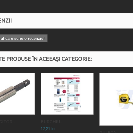
NZII
mul care scrie o recenzie!
TE PRODUSE ÎN ACEEAȘI CATEGORIE:
ITOR...
BURGHIU...
12,21 lei
RULETA...