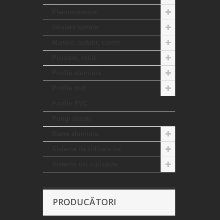
Electrocasnice
Glisiere sertare
Manere, butoni, cuiere
Picioare, rotile
Profile aluminiu
Profile mdf
Profile PVC
Pungi plastic
Rame aluminiu
Sisteme de ridicare usi
Sisteme usi culisante
PRODUCĂTORI