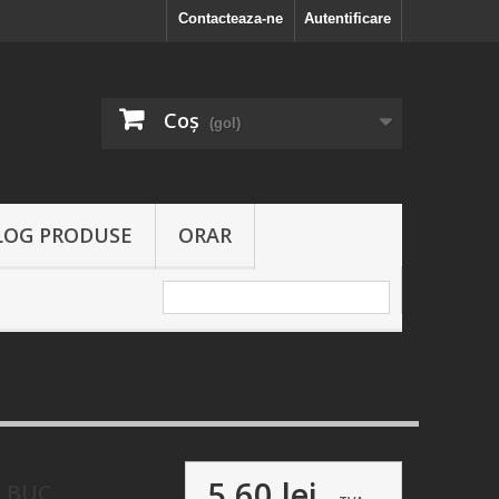
Contacteaza-ne
Autentificare
Coş
(gol)
LOG PRODUSE
ORAR
5,60 lei
3 BUC