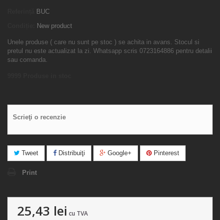
Referință
BUC
Condiție:
New product
Unele produse ( care nu sunt pe stoc ) se achita in avans. Stocul si
pretul nu este actualizat la zi. Whatsapp scris 0723164886 pentru detalii
sau comanda.
9999
Produse in stoc
Scrieţi o recenzie
Tweet
Distribuiţi
Google+
Pinterest
Print
25,43 lei
cu TVA