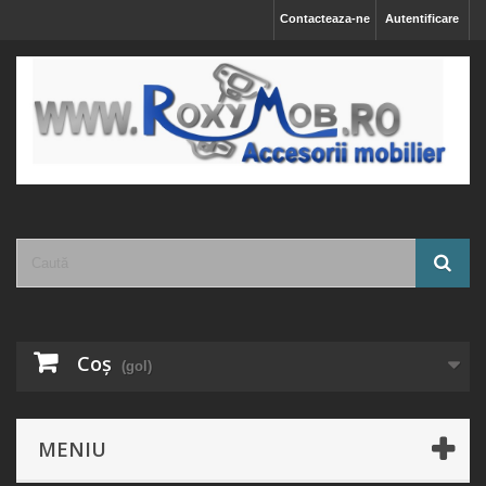
Contacteaza-ne
Autentificare
Coş
(gol)
MENIU