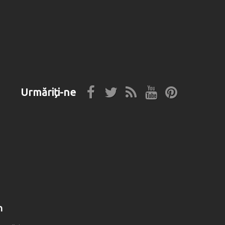
Urmăriți-ne
n