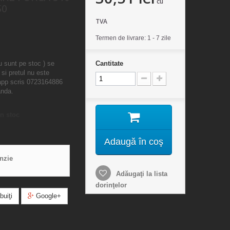
cu
50
TVA
Termen de livrare: 1 - 7 zile
u sunt pe stoc ) se
Cantitate
 si pretul nu este
sapp scris 0723164886
anda.
n stoc
Adaugă în coş
enzie
Adăugaţi la lista
dorinţelor
buiţi
Google+