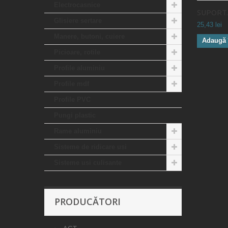
Electrocasnice
SUPORT..
Glisiere sertare
25,43 lei
Manere, butoni, cuiere
Adaugă 
Picioare, rotile
Profile aluminiu
Profile mdf
Profile PVC
Pungi plastic
Rame aluminiu
Sisteme de ridicare usi
Sisteme usi culisante
PRODUCĂTORI