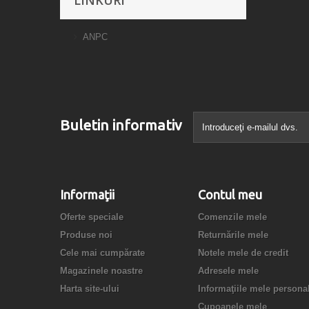
ANPC
Buletin informativ
Informaţii
Contul meu
Oferte speciale
Comenzile mele
Produse noi
Returnările mele
Cele mai cumpărate
Notele mele de credit
Magazinele noastre
Adresele mele
Harta site-ului
Informaţiile mele persona
Cupoanele mele