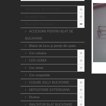
ARTICOLE DE PESCUIT
Accesorii baie
Accesorii bucatarie
ACCESORII PENTRU BLAT DE
BUCATARIE
Blaturi de lucru şi pereții din spate
Cos coloana
COS GUNOI
Cos sertar
Cos suspendat
COSURI JOLLY BUCATARIE
DEPOZITARE EXTERIOARA
Diverse
INALTATOR BLAT BUCATARIE