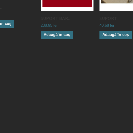
.
SUPORT BAR...
SUPORT...
în coş
238,95 lei
40,68 lei
Adaugă în coş
Adaugă în coş