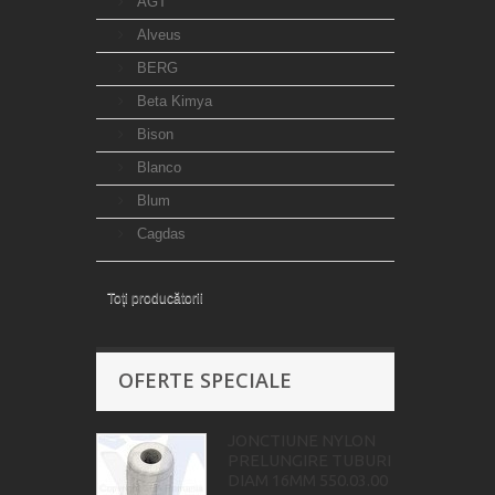
AGT
Alveus
BERG
Beta Kimya
Bison
Blanco
Blum
Cagdas
Toți producătorii
OFERTE SPECIALE
JONCTIUNE NYLON
PRELUNGIRE TUBURI
DIAM 16MM 550.03.00