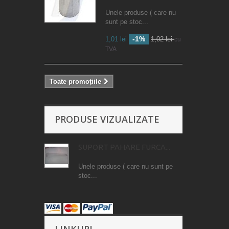
Unele produse ( care nu
sunt pe stoc...
-1%
1,01 lei
1,02 lei
cu
TVA
Toate promoțiile
PRODUSE VIZUALIZATE
SUPORT PAHARE FURCA...
Unele produse ( care nu sunt pe
stoc...
LINKURI