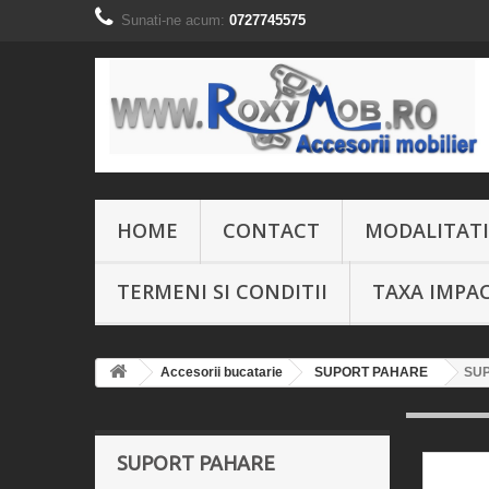
Sunati-ne acum:
0727745575
HOME
CONTACT
MODALITATI
TERMENI SI CONDITII
TAXA IMPA
Accesorii bucatarie
SUPORT PAHARE
SUP
SUPORT PAHARE