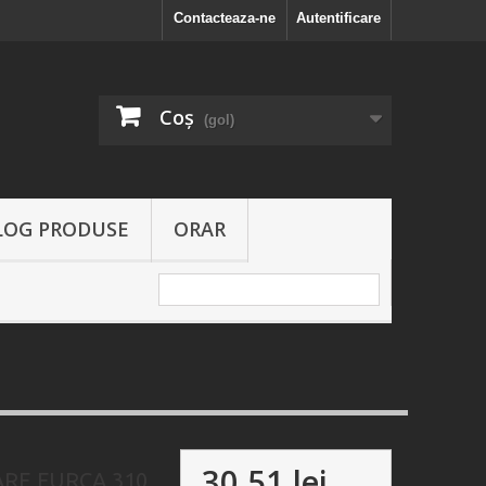
Contacteaza-ne
Autentificare
Coş
(gol)
LOG PRODUSE
ORAR
30,51 lei
RE FURCA 310