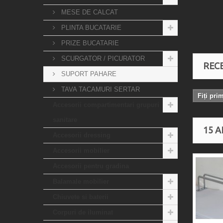
MESE DE CALCAT
PLINTA BUCATARIE
PRIZE BUCATARIE
SCURGATOR / PICURATOR
RECE
SUPORT PAHARE
TAVA TACAMURI SERTAR
Fiți pri
Accesorii compartimentari grupuri
sanitare
15 A
Accesorii dressing
Accesorii mobilier
Accesorii pentru gradina
Balamale mobilier
Chiuvete si baterii
Corpuri de iluminat