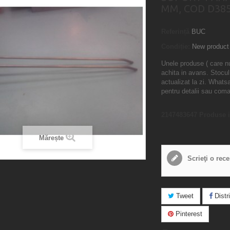
MM, COD D38
Referință
BUC
Condiție:
New product
Unele produse ( care n
achita in avans. Stocul
actualizat la zi. What
pentru detalii sau com
2147483647
Produse i
Mărește
Scrieţi o rec
Tweet
Distri
Pinterest