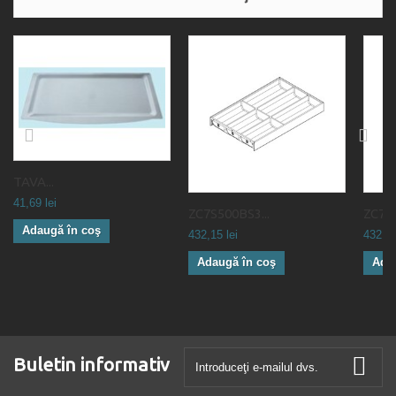
TAVA...
41,69 lei
ZC7S500BS3...
ZC7S5
Adaugă în coş
432,15 lei
432,15
Adaugă în coş
Ada
Buletin informativ