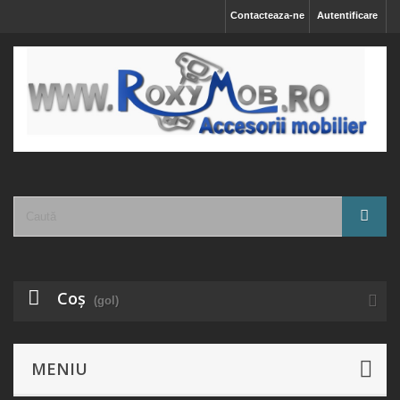
Contacteaza-ne
Autentificare
Coş
(gol)
MENIU