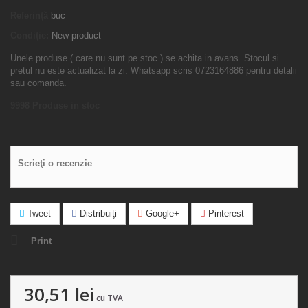
Referință
buc
Condiție:
New product
Unele produse ( care nu sunt pe stoc ) se achita in avans. Stocul si
pretul nu este actualizat la zi. Whatsapp scris 0723164886 pentru detalii
sau comanda.
9998
Produse in stoc
Scrieţi o recenzie
Tweet
Distribuiţi
Google+
Pinterest
Print
30,51 lei
cu TVA