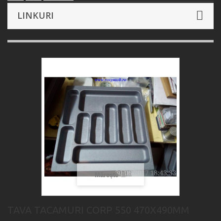
LINKURI
Mărește
TAVA TACAMURI CORP 550 470X490MM