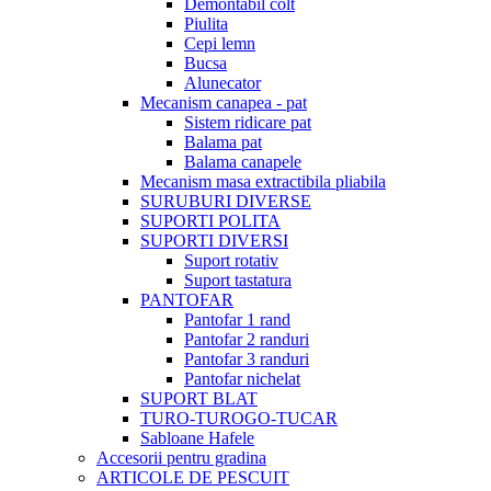
Demontabil colt
Piulita
Cepi lemn
Bucsa
Alunecator
Mecanism canapea - pat
Sistem ridicare pat
Balama pat
Balama canapele
Mecanism masa extractibila pliabila
SURUBURI DIVERSE
SUPORTI POLITA
SUPORTI DIVERSI
Suport rotativ
Suport tastatura
PANTOFAR
Pantofar 1 rand
Pantofar 2 randuri
Pantofar 3 randuri
Pantofar nichelat
SUPORT BLAT
TURO-TUROGO-TUCAR
Sabloane Hafele
Accesorii pentru gradina
ARTICOLE DE PESCUIT