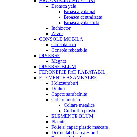
BROASTE-INCHIZATORI
Broasca yala
Broasca yala pal
Broasca centralizata
Broasca yala sticla
Inchizator
Zavor
CONSOLE MOBILA
Consola fixa
Consola rabatabila
DIVERSE
Magnet
DIVERSE BLUM
FERONERIE PAT RABATABIL
ELEMENTE ASAMBALRE
Holtzsuruburi
Dibluri
Capete surubelnita
Coltare mobila
Coltare metalice
Coltar din plastic
ELEMENTE BLUM
Placute
Folie si capac plastic mascare
Demontabil cama + bolt