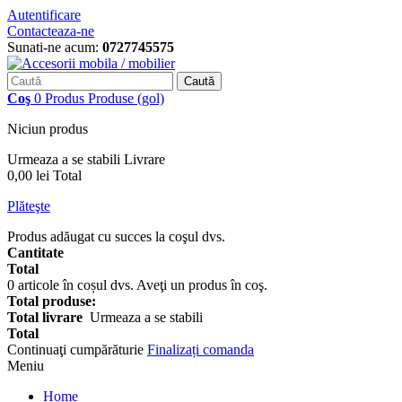
Autentificare
Contacteaza-ne
Sunati-ne acum:
0727745575
Caută
Coş
0
Produs
Produse
(gol)
Niciun produs
Urmeaza a se stabili
Livrare
0,00 lei
Total
Plăteşte
Produs adăugat cu succes la coşul dvs.
Cantitate
Total
0
articole în coșul dvs.
Aveţi un produs în coş.
Total produse:
Total livrare
Urmeaza a se stabili
Total
Continuaţi cumpărăturie
Finalizați comanda
Meniu
Home