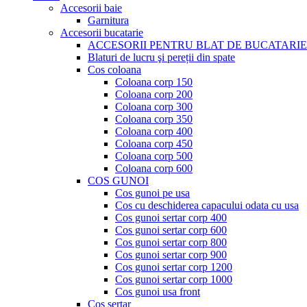
Accesorii baie
Garnitura
Accesorii bucatarie
ACCESORII PENTRU BLAT DE BUCATARIE
Blaturi de lucru şi pereții din spate
Cos coloana
Coloana corp 150
Coloana corp 200
Coloana corp 300
Coloana corp 350
Coloana corp 400
Coloana corp 450
Coloana corp 500
Coloana corp 600
COS GUNOI
Cos gunoi pe usa
Cos cu deschiderea capacului odata cu usa
Cos gunoi sertar corp 400
Cos gunoi sertar corp 600
Cos gunoi sertar corp 800
Cos gunoi sertar corp 900
Cos gunoi sertar corp 1200
Cos gunoi sertar corp 1000
Cos gunoi usa front
Cos sertar