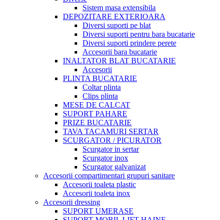
Sistem masa extensibila
DEPOZITARE EXTERIOARA
Diversi suporti pe blat
Diversi suporti pentru bara bucatarie
Diversi suporti prindere perete
Accesorii bara bucatarie
INALTATOR BLAT BUCATARIE
Accesorii
PLINTA BUCATARIE
Coltar plinta
Clips plinta
MESE DE CALCAT
SUPORT PAHARE
PRIZE BUCATARIE
TAVA TACAMURI SERTAR
SCURGATOR / PICURATOR
Scurgator in sertar
Scurgator inox
Scurgator galvanizat
Accesorii compartimentari grupuri sanitare
Accesorii toaleta plastic
Accesorii toaleta inox
Accesorii dressing
SUPORT UMERASE
SUPORT MOBIL LIFT HAINE