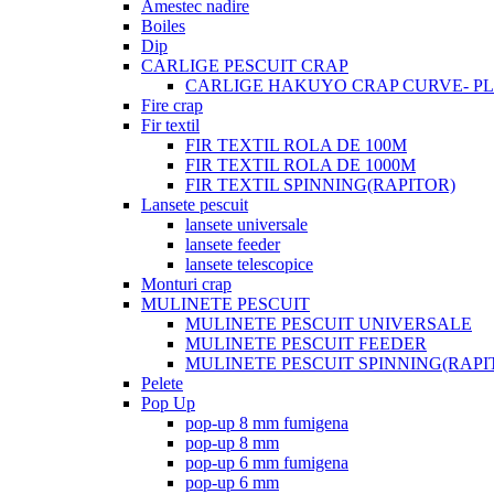
Amestec nadire
Boiles
Dip
CARLIGE PESCUIT CRAP
CARLIGE HAKUYO CRAP CURVE- PLI
Fire crap
Fir textil
FIR TEXTIL ROLA DE 100M
FIR TEXTIL ROLA DE 1000M
FIR TEXTIL SPINNING(RAPITOR)
Lansete pescuit
lansete universale
lansete feeder
lansete telescopice
Monturi crap
MULINETE PESCUIT
MULINETE PESCUIT UNIVERSALE
MULINETE PESCUIT FEEDER
MULINETE PESCUIT SPINNING(RAPI
Pelete
Pop Up
pop-up 8 mm fumigena
pop-up 8 mm
pop-up 6 mm fumigena
pop-up 6 mm