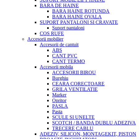
BARA DE HAINE
BARA HAINE ROTUNDA
BARA HAINE OVALA
SUPORT PANTALONI SI CRAVATE
Suport pantaloni
COS RUFE
Accesorii mobilier
Accesorii de cantuit
ABS
CANT PVC
CANT TERMO
Accesorii mobila
ACCESORII BIROU
Burghiu
CEARA CORECTOARE
GRILA VENTILATIE
Marker
Opritor
PASLA
Pasta
SCULE SI UNELTE
SCOTCH / BANDA DUBLU ADEZIVA
TRECERE CABLU
ADEZIV, SILICON, MONTAGEKIT, PISTON