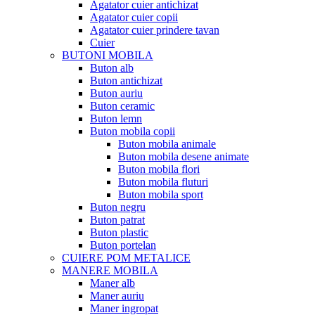
Agatator cuier antichizat
Agatator cuier copii
Agatator cuier prindere tavan
Cuier
BUTONI MOBILA
Buton alb
Buton antichizat
Buton auriu
Buton ceramic
Buton lemn
Buton mobila copii
Buton mobila animale
Buton mobila desene animate
Buton mobila flori
Buton mobila fluturi
Buton mobila sport
Buton negru
Buton patrat
Buton plastic
Buton portelan
CUIERE POM METALICE
MANERE MOBILA
Maner alb
Maner auriu
Maner ingropat