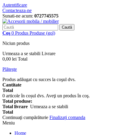
Autentificare
Contacteaza-ne
Sunati-ne acum:
0727745575
Caută
Coş
0
Produs
Produse
(gol)
Niciun produs
Urmeaza a se stabili
Livrare
0,00 lei
Total
Plăteşte
Produs adăugat cu succes la coşul dvs.
Cantitate
Total
0
articole în coșul dvs.
Aveţi un produs în coş.
Total produse:
Total livrare
Urmeaza a se stabili
Total
Continuaţi cumpărăturie
Finalizați comanda
Meniu
Home