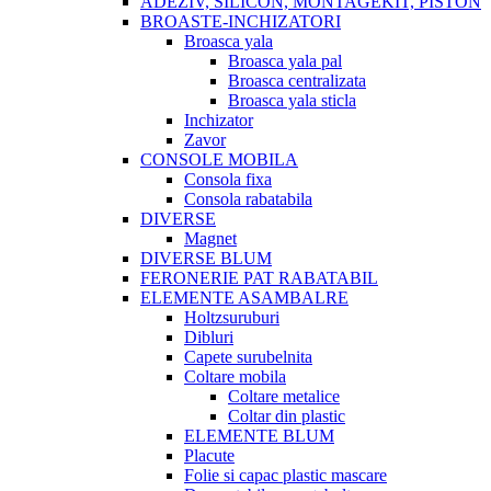
ADEZIV, SILICON, MONTAGEKIT, PISTON
BROASTE-INCHIZATORI
Broasca yala
Broasca yala pal
Broasca centralizata
Broasca yala sticla
Inchizator
Zavor
CONSOLE MOBILA
Consola fixa
Consola rabatabila
DIVERSE
Magnet
DIVERSE BLUM
FERONERIE PAT RABATABIL
ELEMENTE ASAMBALRE
Holtzsuruburi
Dibluri
Capete surubelnita
Coltare mobila
Coltare metalice
Coltar din plastic
ELEMENTE BLUM
Placute
Folie si capac plastic mascare