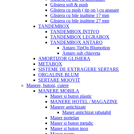
Glisiera soft & push
Glisiera cu push ( tip on ) cu apasare
Glisiera cu bile inaltime 17 mm
Glisiera cu bile inaltime 27 mm
TANDEMBOX
TANDEMBOX INTIVO
TANDEMBOX LEGRABOX
TANDEMBOX ANTARO
Antaro TipOn Blumotion
Antaro sub chiuveta
AMORTIZOR GLISIERA
METABOX
SISTEME DE EXTRAGERE SERTARE
ORGALINE BLUM
SERTARE MOOVIT
Manere, butoni, cuiere
MANERE MOBILA
Maner si buton plastic
MANERE HOTEL / MAGAZINE
Manere antichizate
Maner antichizat rabatabil
Maner portelan
Maner si buton metalic
Maner si buton inox
Maner negru