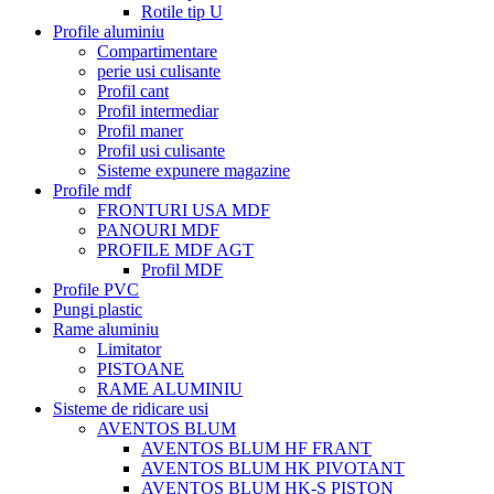
Rotile tip U
Profile aluminiu
Compartimentare
perie usi culisante
Profil cant
Profil intermediar
Profil maner
Profil usi culisante
Sisteme expunere magazine
Profile mdf
FRONTURI USA MDF
PANOURI MDF
PROFILE MDF AGT
Profil MDF
Profile PVC
Pungi plastic
Rame aluminiu
Limitator
PISTOANE
RAME ALUMINIU
Sisteme de ridicare usi
AVENTOS BLUM
AVENTOS BLUM HF FRANT
AVENTOS BLUM HK PIVOTANT
AVENTOS BLUM HK-S PISTON