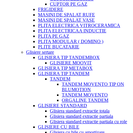
CUPTOR PE GAZ
FRIGIDERE
MASINI DE SPALAT RUFE
MASINI DE SPALAT VASE
PLITA ELECTRICA VITROCERAMICA
PLITA ELECTRICAA INDUCTIE
PLITA PE GAZ
PLITA MODULAR ( DOMINO )
PLITE BUCATARIE
Glisiere sertare
GLISIERA TIP TANDEMBOX
GLISIERE MOOVIT
GLISIERA TIP METABOX
GLISIERA TIP TANDEM
TANDEM
TANDEM MOVENTO TIP ON
BLUMOTION
TANDEM MOVENTO
ORGALINE TANDEM
GLISIERE STANDARD
Glisiera standard extractie totala
Glisiera standard extractie partiala
Glisiera standard extractie partiala cu role
GLISIERE CU BILE
Glisiera cu bile cu amortizare