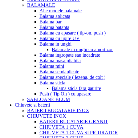
BALAMALE
Alte modele balamale
Balama aplicata
Balama bar
Balama batanta
Balama cu apasare ( tip-on, push )
Balama cu lipire UV
Balama in unghi
Balamale in unghi cu amortizor
Balama ingropate sau incadrate
Balama masa pliabila
Balama mini
Balama semiaplicate
Balama speciale ( lezena, de colt )
Balama sticla
Balama sticla fara gaurire
Push ( Tip On ) cu apasare
SABLOANE BLUM
Chiuvete si baterii
BATERII BUCATARIE INOX
CHIUVETE INOX
BATERII BUCATARIE GRANIT
CHIUVETA 1 CUVA
CHIUVETA 1 CUVA SI PICURATOR