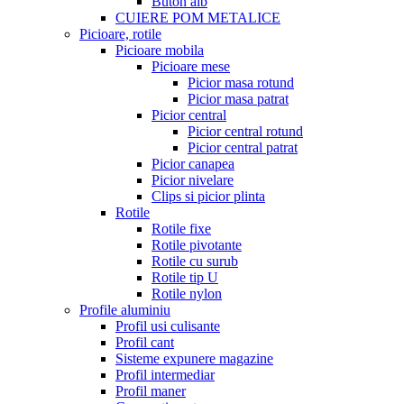
Buton alb
CUIERE POM METALICE
Picioare, rotile
Picioare mobila
Picioare mese
Picior masa rotund
Picior masa patrat
Picior central
Picior central rotund
Picior central patrat
Picior canapea
Picior nivelare
Clips si picior plinta
Rotile
Rotile fixe
Rotile pivotante
Rotile cu surub
Rotile tip U
Rotile nylon
Profile aluminiu
Profil usi culisante
Profil cant
Sisteme expunere magazine
Profil intermediar
Profil maner