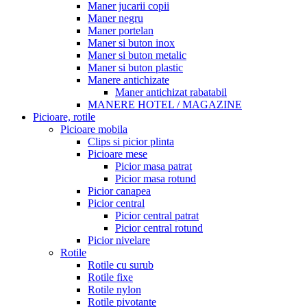
Maner jucarii copii
Maner negru
Maner portelan
Maner si buton inox
Maner si buton metalic
Maner si buton plastic
Manere antichizate
Maner antichizat rabatabil
MANERE HOTEL / MAGAZINE
Picioare, rotile
Picioare mobila
Clips si picior plinta
Picioare mese
Picior masa patrat
Picior masa rotund
Picior canapea
Picior central
Picior central patrat
Picior central rotund
Picior nivelare
Rotile
Rotile cu surub
Rotile fixe
Rotile nylon
Rotile pivotante