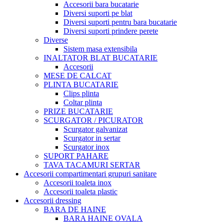
Accesorii bara bucatarie
Diversi suporti pe blat
Diversi suporti pentru bara bucatarie
Diversi suporti prindere perete
Diverse
Sistem masa extensibila
INALTATOR BLAT BUCATARIE
Accesorii
MESE DE CALCAT
PLINTA BUCATARIE
Clips plinta
Coltar plinta
PRIZE BUCATARIE
SCURGATOR / PICURATOR
Scurgator galvanizat
Scurgator in sertar
Scurgator inox
SUPORT PAHARE
TAVA TACAMURI SERTAR
Accesorii compartimentari grupuri sanitare
Accesorii toaleta inox
Accesorii toaleta plastic
Accesorii dressing
BARA DE HAINE
BARA HAINE OVALA