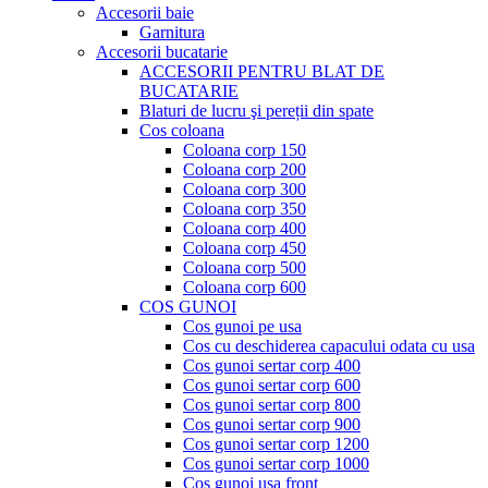
Accesorii baie
Garnitura
Accesorii bucatarie
ACCESORII PENTRU BLAT DE
BUCATARIE
Blaturi de lucru şi pereții din spate
Cos coloana
Coloana corp 150
Coloana corp 200
Coloana corp 300
Coloana corp 350
Coloana corp 400
Coloana corp 450
Coloana corp 500
Coloana corp 600
COS GUNOI
Cos gunoi pe usa
Cos cu deschiderea capacului odata cu usa
Cos gunoi sertar corp 400
Cos gunoi sertar corp 600
Cos gunoi sertar corp 800
Cos gunoi sertar corp 900
Cos gunoi sertar corp 1200
Cos gunoi sertar corp 1000
Cos gunoi usa front