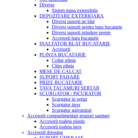
Diverse
Sistem masa extensibila
DEPOZITARE EXTERIOARA
Diversi suporti pe blat
Diversi suporti pentru bara bucatarie
Diversi suporti prindere perete
Accesorii bara bucatarie
INALTATOR BLAT BUCATARIE
Accesorii
PLINTA BUCATARIE
Coltar plinta
Clips plinta
MESE DE CALCAT
SUPORT PAHARE
PRIZE BUCATARIE
TAVA TACAMURI SERTAR
SCURGATOR / PICURATOR
Scurgator in sertar
Scurgator inox
Scurgator galvanizat
Accesorii compartimentari grupuri sanitare
Accesorii toaleta plastic
Accesorii toaleta inox
Accesorii dressing
SUPORT UMERASE