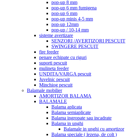
pop-up 8 mm
pop-up 6 mm fumigena
pop-up 6 mm
pop-up minis 4-5 mm
pop-up 12mm
pop-up / 10-14 mm
sisteme avertizare
SENZORI /AVERTIZORI PESCUIT
SWINGERE PESCUIT
fire feeder
penare echipate cu riguri
suporti pescuit
mulineta feeder
UNDITA/VARGA pescuit
Juvelnic pescuit
Minchiog pescuit
Balamale mobilier
AMORTIZOR BALAMA
BALAMALE
Balama aplicata
Balama semiaplicate
Balama ingropate sau incadrate
Balama in unghi
Balamale in unghi cu amortizor
Balama speciale ( lezena, de colt )