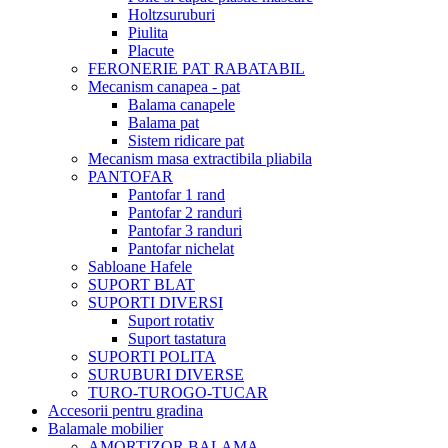
Holtzsuruburi
Piulita
Placute
FERONERIE PAT RABATABIL
Mecanism canapea - pat
Balama canapele
Balama pat
Sistem ridicare pat
Mecanism masa extractibila pliabila
PANTOFAR
Pantofar 1 rand
Pantofar 2 randuri
Pantofar 3 randuri
Pantofar nichelat
Sabloane Hafele
SUPORT BLAT
SUPORTI DIVERSI
Suport rotativ
Suport tastatura
SUPORTI POLITA
SURUBURI DIVERSE
TURO-TUROGO-TUCAR
Accesorii pentru gradina
Balamale mobilier
AMORTIZOR BALAMA