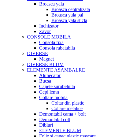
Broasca yala
Broasca centralizata
Broasca yala pal
Broasca yala sticla
Inchizator
Zavor
CONSOLE MOBILA
Consola fixa
Consola rabatabila
DIVERSE
Magnet
DIVERSE BLUM
ELEMENTE ASAMBALRE
Alunecator
Bucsa
Capete surubelnita
Cepi lemn
Coltare mobila
Coltar din plastic
Coltare metalice
Demontabil cama + bolt
Demontabil colt
Dibluri
ELEMENTE BLUM
Folie si capac plastic mascare