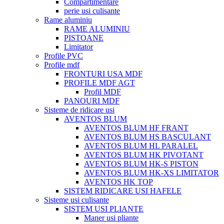
Compartimentare
perie usi culisante
Rame aluminiu
RAME ALUMINIU
PISTOANE
Limitator
Profile PVC
Profile mdf
FRONTURI USA MDF
PROFILE MDF AGT
Profil MDF
PANOURI MDF
Sisteme de ridicare usi
AVENTOS BLUM
AVENTOS BLUM HF FRANT
AVENTOS BLUM HS BASCULANT
AVENTOS BLUM HL PARALEL
AVENTOS BLUM HK PIVOTANT
AVENTOS BLUM HK-S PISTON
AVENTOS BLUM HK-XS LIMITATOR
AVENTOS HK TOP
SISTEM RIDICARE USI HAFELE
Sisteme usi culisante
SISTEM USI PLIANTE
Maner usi pliante