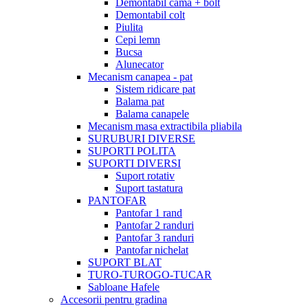
Demontabil cama + bolt
Demontabil colt
Piulita
Cepi lemn
Bucsa
Alunecator
Mecanism canapea - pat
Sistem ridicare pat
Balama pat
Balama canapele
Mecanism masa extractibila pliabila
SURUBURI DIVERSE
SUPORTI POLITA
SUPORTI DIVERSI
Suport rotativ
Suport tastatura
PANTOFAR
Pantofar 1 rand
Pantofar 2 randuri
Pantofar 3 randuri
Pantofar nichelat
SUPORT BLAT
TURO-TUROGO-TUCAR
Sabloane Hafele
Accesorii pentru gradina