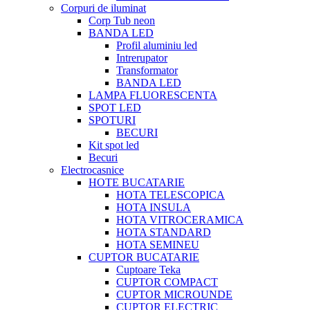
Corpuri de iluminat
Corp Tub neon
BANDA LED
Profil aluminiu led
Intrerupator
Transformator
BANDA LED
LAMPA FLUORESCENTA
SPOT LED
SPOTURI
BECURI
Kit spot led
Becuri
Electrocasnice
HOTE BUCATARIE
HOTA TELESCOPICA
HOTA INSULA
HOTA VITROCERAMICA
HOTA STANDARD
HOTA SEMINEU
CUPTOR BUCATARIE
Cuptoare Teka
CUPTOR COMPACT
CUPTOR MICROUNDE
CUPTOR ELECTRIC