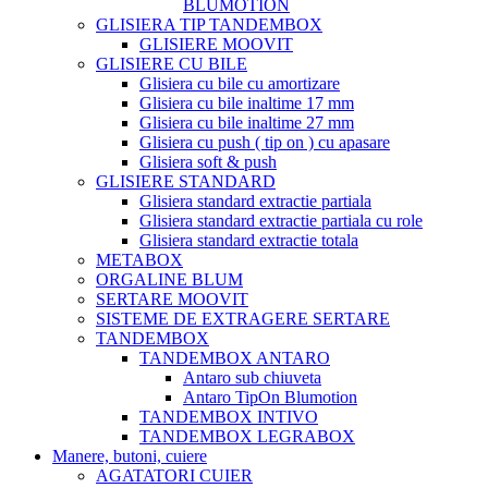
BLUMOTION
GLISIERA TIP TANDEMBOX
GLISIERE MOOVIT
GLISIERE CU BILE
Glisiera cu bile cu amortizare
Glisiera cu bile inaltime 17 mm
Glisiera cu bile inaltime 27 mm
Glisiera cu push ( tip on ) cu apasare
Glisiera soft & push
GLISIERE STANDARD
Glisiera standard extractie partiala
Glisiera standard extractie partiala cu role
Glisiera standard extractie totala
METABOX
ORGALINE BLUM
SERTARE MOOVIT
SISTEME DE EXTRAGERE SERTARE
TANDEMBOX
TANDEMBOX ANTARO
Antaro sub chiuveta
Antaro TipOn Blumotion
TANDEMBOX INTIVO
TANDEMBOX LEGRABOX
Manere, butoni, cuiere
AGATATORI CUIER