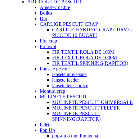
ARTICOLE DE PESCUIT
Amestec nadire
Boiles
Dip
CARLIGE PESCUIT CRAP
CARLIGE HAKUYO CRAP CURVE-
PLIC DE 10 BUCATI
Fire crap
Fir textil
FIR TEXTIL ROLA DE 100M
FIR TEXTIL ROLA DE 1000M
FIR TEXTIL SPINNING(RAPITOR)
Lansete pescuit
lansete universale
lansete feeder
lansete telescopice
Monturi crap
MULINETE PESCUIT
MULINETE PESCUIT UNIVERSALE
MULINETE PESCUIT FEEDER
MULINETE PESCUIT
SPINNING(RAPITOR)
Pelete
Pop Up
pop-up 8 mm fumigena