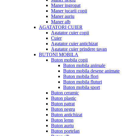
Maner ingropat
Maner jucarii copii
Maner auriu
Maner alb
AGATATORI CUIER
Agatator cuier copii
Cuier
Agatator cuier antichizat
Agatator cuier prindere tavan
BUTONI MOBILA
Buton mobila copii
Buton mobila animale
Buton mobila desene animate
Buton mobila flori
Buton mobila fluturi
Buton mobila sport
Buton ceramic
Buton plastic
Buton patrat
Buton negru
Buton antichizat
Buton lemn
Buton auriu
Buton portelan