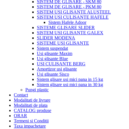
SISTEM DE GLISARE - SKM 80
SISTEM DE GLISARE - PKM 80
SISTEM USI GLISANTE ALUSTEEL
SISTEM USI CULISANTE HAFELE
Sistem Hafele Adoor
SISTEME GLISARE SLIDER
SISTEM USI GLISANTE GALEX
SLIDER MODENA
SISTEME USI GLISANTE
Sistem suspendat
Usi glisante Maxim
Usi glisante Blue
USI CULISANTE BERG
Amortizor usi glisante
Usi glisante Sisco
Sistem glisare usi mici pana in 15 kg
Sistem glisare usi mici pana in 30 kg
Pungi plastic
Contact
Modalitati de livrare
Modalitati de plata
CATALOG produse
ORAR
Termeni si Conditii
Taxa impachetare