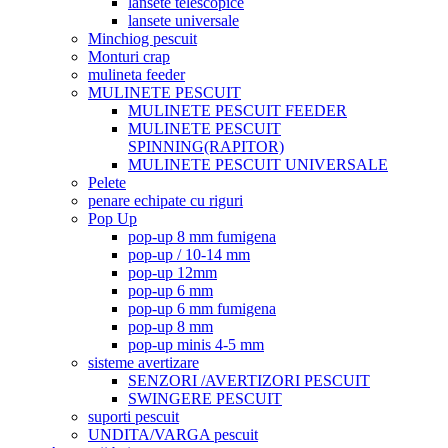
lansete telescopice
lansete universale
Minchiog pescuit
Monturi crap
mulineta feeder
MULINETE PESCUIT
MULINETE PESCUIT FEEDER
MULINETE PESCUIT
SPINNING(RAPITOR)
MULINETE PESCUIT UNIVERSALE
Pelete
penare echipate cu riguri
Pop Up
pop-up 8 mm fumigena
pop-up / 10-14 mm
pop-up 12mm
pop-up 6 mm
pop-up 6 mm fumigena
pop-up 8 mm
pop-up minis 4-5 mm
sisteme avertizare
SENZORI /AVERTIZORI PESCUIT
SWINGERE PESCUIT
suporti pescuit
UNDITA/VARGA pescuit