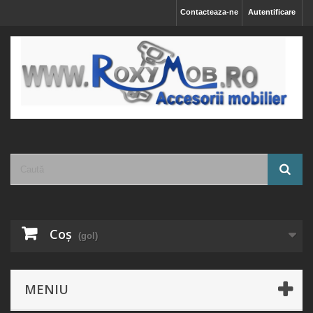
Contacteaza-ne
Autentificare
Coş
(gol)
MENIU