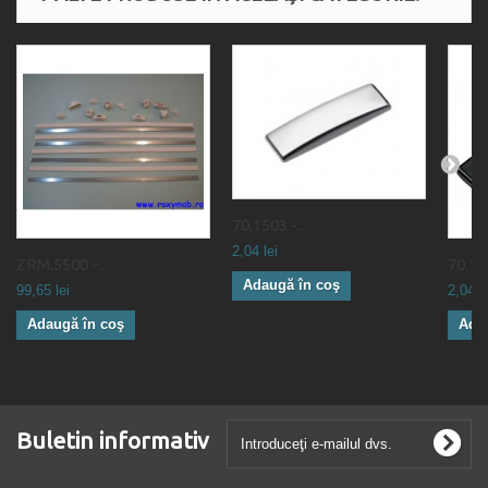
70.1503 -...
2,04 lei
ZRM.5500 -...
70.15
Adaugă în coş
99,65 lei
2,04 le
Adaugă în coş
Ada
Buletin informativ