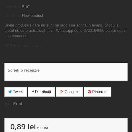
Referință
BUC
Condiție:
New product
Unele produse ( care nu sunt pe stoc ) se achita in avans. Stocul si
pretul nu este actualizat la zi. Whatsapp scris 0723164886 pentru detalii
sau comanda.
9999
Produse in stoc
Scrieţi o recenzie
Tweet
Distribuiţi
Google+
Pinterest
Print
0,89 lei
cu TVA