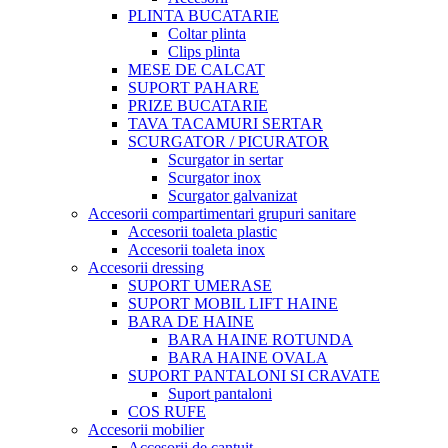
PLINTA BUCATARIE
Coltar plinta
Clips plinta
MESE DE CALCAT
SUPORT PAHARE
PRIZE BUCATARIE
TAVA TACAMURI SERTAR
SCURGATOR / PICURATOR
Scurgator in sertar
Scurgator inox
Scurgator galvanizat
Accesorii compartimentari grupuri sanitare
Accesorii toaleta plastic
Accesorii toaleta inox
Accesorii dressing
SUPORT UMERASE
SUPORT MOBIL LIFT HAINE
BARA DE HAINE
BARA HAINE ROTUNDA
BARA HAINE OVALA
SUPORT PANTALONI SI CRAVATE
Suport pantaloni
COS RUFE
Accesorii mobilier
Accesorii de cantuit