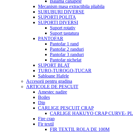
Balama canapele
Mecanism masa extractibila pliabila
SURUBURI DIVERSE
SUPORTI POLITA
SUPORTI DIVERSI
Suport rotativ
Suport tastatura
PANTOFAR
Pantofar 1 rand
Pantofar 2 randuri
Pantofar 3 randuri
Pantofar nichelat
SUPORT BLAT
TURO-TUROGO-TUCAR
Sabloane Hafele
Accesorii pentru gradina
ARTICOLE DE PESCUIT
Amestec nadire
Boiles
Dip
CARLIGE PESCUIT CRAP
CARLIGE HAKUYO CRAP CURVE- PLI
Fire crap
Fir textil
FIR TEXTIL ROLA DE 100M