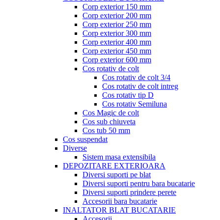
Corp exterior 150 mm
Corp exterior 200 mm
Corp exterior 250 mm
Corp exterior 300 mm
Corp exterior 400 mm
Corp exterior 450 mm
Corp exterior 600 mm
Cos rotativ de colt
Cos rotativ de colt 3/4
Cos rotativ de colt intreg
Cos rotativ tip D
Cos rotativ Semiluna
Cos Magic de colt
Cos sub chiuveta
Cos tub 50 mm
Cos suspendat
Diverse
Sistem masa extensibila
DEPOZITARE EXTERIOARA
Diversi suporti pe blat
Diversi suporti pentru bara bucatarie
Diversi suporti prindere perete
Accesorii bara bucatarie
INALTATOR BLAT BUCATARIE
Accesorii