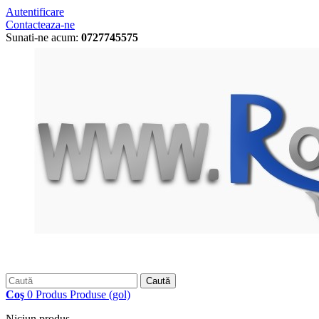
Autentificare
Contacteaza-ne
Sunati-ne acum:
0727745575
Caută
Coş
0
Produs
Produse
(gol)
Niciun produs