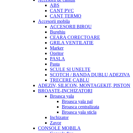
ABS
CANT PVC
CANT TERMO
Accesorii mobila
ACCESORII BIROU
Burghiu
CEARA CORECTOARE
GRILA VENTILATIE
Marker
Opritor
PASLA
Pasta
SCULE SI UNELTE
SCOTCH / BANDA DUBLU ADEZIVA
TRECERE CABLU
ADEZIV, SILICON, MONTAGEKIT, PISTON
BROASTE-INCHIZATORI
Broasca yala
Broasca yala pal
Broasca centralizata
Broasca yala sticla
Inchizator
Zavor
CONSOLE MOBILA