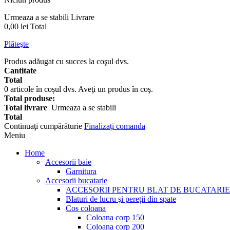
Urmeaza a se stabili
Livrare
0,00 lei
Total
Plăteşte
Produs adăugat cu succes la coşul dvs.
Cantitate
Total
0
articole în coșul dvs.
Aveţi un produs în coş.
Total produse:
Total livrare
Urmeaza a se stabili
Total
Continuaţi cumpărăturie
Finalizați comanda
Meniu
Home
Accesorii baie
Garnitura
Accesorii bucatarie
ACCESORII PENTRU BLAT DE BUCATARIE
Blaturi de lucru şi pereții din spate
Cos coloana
Coloana corp 150
Coloana corp 200