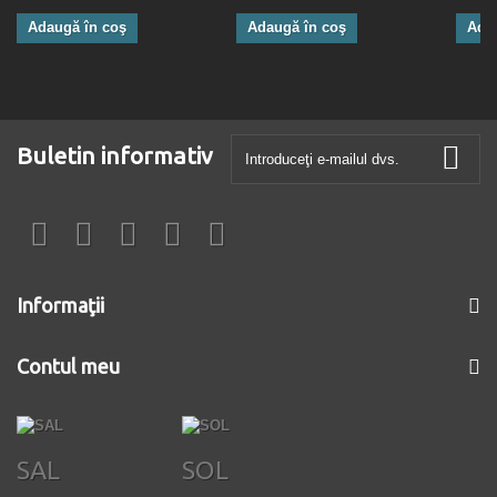
Adaugă în coş
Adaugă în coş
Ada
Buletin informativ
Informaţii
Contul meu
SAL
SOL