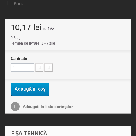
Print
10,17 lei
cu TVA
0.5 kg
Termen de livrare: 1 - 7 zile
Cantitate
Adaugă în coş
Adăugaţi la lista dorinţelor
FIȘA TEHNICĂ