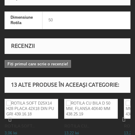
Dimensiune
50
Rotila
RECENZII
Fiți primul care scrie o recenzie!
13 ALTE PRODUSE ÎN ACEEAȘI CATEGORIE:
ROTILA SOFT...
ROTILA CU...
ROTIL
3,06 lei
13,22 lei
13,22 