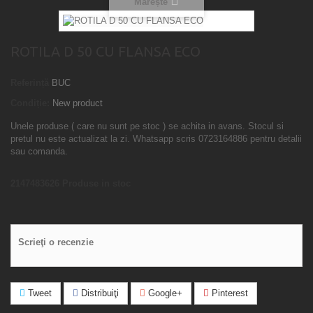
Mărește
ROTILA D 50 CU FLANSA ECO
Referință
BUC
Condiție:
New product
Unele produse ( care nu sunt pe stoc ) se achita in avans. Stocul si
pretul nu este actualizat la zi. Whatsapp scris 0723164886 pentru detalii
sau comanda.
2147483626
Produse in stoc
Scrieţi o recenzie
Tweet
Distribuiţi
Google+
Pinterest