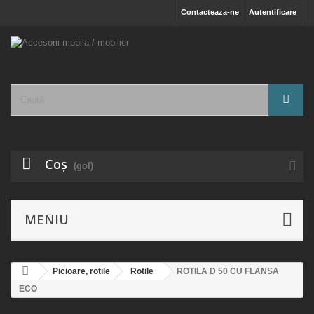
Contacteaza-ne
Autentificare
Coş
(gol)
MENIU
Picioare, rotile
Rotile
ROTILA D 50 CU FLANSA
ECO