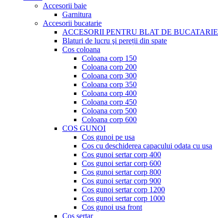
Accesorii baie
Garnitura
Accesorii bucatarie
ACCESORII PENTRU BLAT DE BUCATARIE
Blaturi de lucru şi pereții din spate
Cos coloana
Coloana corp 150
Coloana corp 200
Coloana corp 300
Coloana corp 350
Coloana corp 400
Coloana corp 450
Coloana corp 500
Coloana corp 600
COS GUNOI
Cos gunoi pe usa
Cos cu deschiderea capacului odata cu usa
Cos gunoi sertar corp 400
Cos gunoi sertar corp 600
Cos gunoi sertar corp 800
Cos gunoi sertar corp 900
Cos gunoi sertar corp 1200
Cos gunoi sertar corp 1000
Cos gunoi usa front
Cos sertar