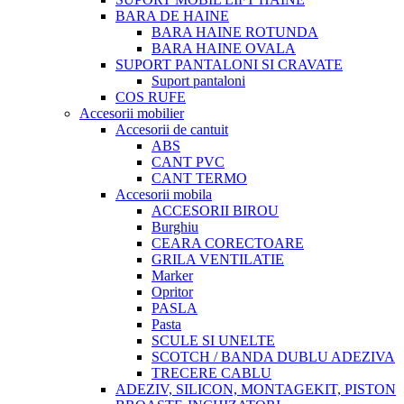
BARA DE HAINE
BARA HAINE ROTUNDA
BARA HAINE OVALA
SUPORT PANTALONI SI CRAVATE
Suport pantaloni
COS RUFE
Accesorii mobilier
Accesorii de cantuit
ABS
CANT PVC
CANT TERMO
Accesorii mobila
ACCESORII BIROU
Burghiu
CEARA CORECTOARE
GRILA VENTILATIE
Marker
Opritor
PASLA
Pasta
SCULE SI UNELTE
SCOTCH / BANDA DUBLU ADEZIVA
TRECERE CABLU
ADEZIV, SILICON, MONTAGEKIT, PISTON