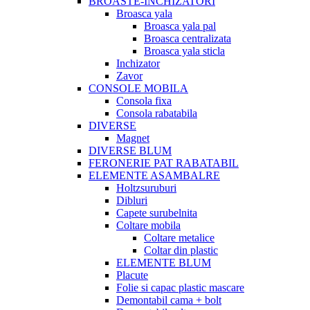
BROASTE-INCHIZATORI
Broasca yala
Broasca yala pal
Broasca centralizata
Broasca yala sticla
Inchizator
Zavor
CONSOLE MOBILA
Consola fixa
Consola rabatabila
DIVERSE
Magnet
DIVERSE BLUM
FERONERIE PAT RABATABIL
ELEMENTE ASAMBALRE
Holtzsuruburi
Dibluri
Capete surubelnita
Coltare mobila
Coltare metalice
Coltar din plastic
ELEMENTE BLUM
Placute
Folie si capac plastic mascare
Demontabil cama + bolt