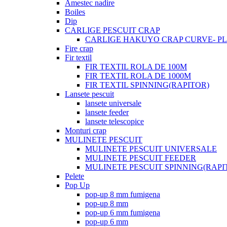
Amestec nadire
Boiles
Dip
CARLIGE PESCUIT CRAP
CARLIGE HAKUYO CRAP CURVE- PLI
Fire crap
Fir textil
FIR TEXTIL ROLA DE 100M
FIR TEXTIL ROLA DE 1000M
FIR TEXTIL SPINNING(RAPITOR)
Lansete pescuit
lansete universale
lansete feeder
lansete telescopice
Monturi crap
MULINETE PESCUIT
MULINETE PESCUIT UNIVERSALE
MULINETE PESCUIT FEEDER
MULINETE PESCUIT SPINNING(RAPI
Pelete
Pop Up
pop-up 8 mm fumigena
pop-up 8 mm
pop-up 6 mm fumigena
pop-up 6 mm