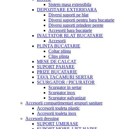
Sistem masa extensibila
DEPOZITARE EXTERIOARA
Diversi suporti pe blat
Diversi suporti pentru bara bucatarie
Diversi suporti prindere perete
Accesorii bara bucatarie
INALTATOR BLAT BUCATARIE
Accesorii
PLINTA BUCATARIE
Coltar plinta
Clips plinta
MESE DE CALCAT
SUPORT PAHARE
PRIZE BUCATARIE
TAVA TACAMURI SERTAR
SCURGATOR / PICURATOR
Scurgator in sertar
Scurgator inox
Scurgator galvanizat
Accesorii compartimentari grupuri sanitare
Accesorii toaleta plastic
Accesorii toaleta inox
Accesorii dressing
SUPORT UMERASE
SUPORT MOBIL LIFT HAINE