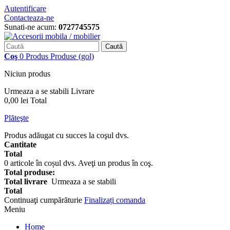
Autentificare
Contacteaza-ne
Sunati-ne acum:
0727745575
Caută
Coş
0
Produs
Produse
(gol)
Niciun produs
Urmeaza a se stabili
Livrare
0,00 lei
Total
Plăteşte
Produs adăugat cu succes la coşul dvs.
Cantitate
Total
0
articole în coșul dvs.
Aveţi un produs în coş.
Total produse:
Total livrare
Urmeaza a se stabili
Total
Continuaţi cumpărăturie
Finalizați comanda
Meniu
Home