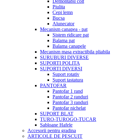
Demontabil colt
Piulita
Cepi lemn
Bucsa
Alunecator
Mecanism canapea - pat
Sistem ridicare pat
Balama pat
Balama canapele
Mecanism masa extractibila pliabila
SURUBURI DIVERSE
SUPORTI POLITA
SUPORTI DIVERSI
Suport rotativ
Suport tastatura
PANTOFAR
Pantofar 1 rand
Pantofar 2 randuri
Pantofar 3 randuri
Pantofar nichelat
SUPORT BLAT
TURO-TUROGO-TUCAR
Sabloane Hafele
Accesorii pentru gradina
ARTICOLE DE PESCUIT