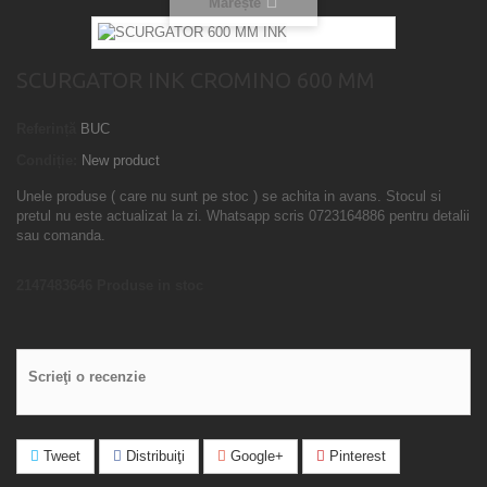
Mărește
SCURGATOR INK CROMINO 600 MM
Referință
BUC
Condiție:
New product
Unele produse ( care nu sunt pe stoc ) se achita in avans. Stocul si
pretul nu este actualizat la zi. Whatsapp scris 0723164886 pentru detalii
sau comanda.
2147483646
Produse in stoc
Scrieţi o recenzie
Tweet
Distribuiţi
Google+
Pinterest