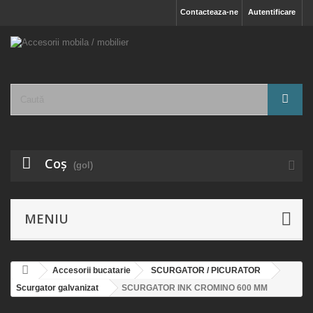
Contacteaza-ne
Autentificare
Coş
(gol)
MENIU
Accesorii bucatarie
SCURGATOR / PICURATOR
Scurgator galvanizat
SCURGATOR INK CROMINO 600 MM