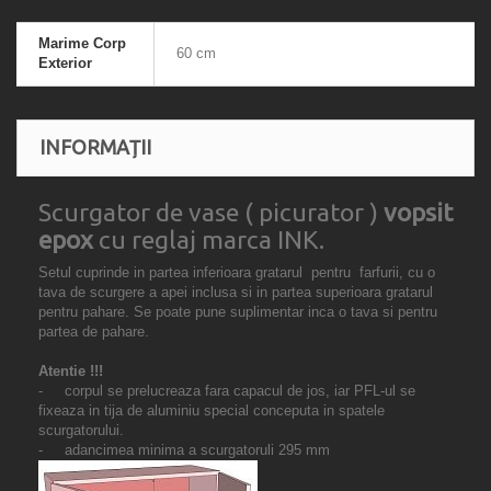
Marime Corp
60 cm
Exterior
INFORMAȚII
Scurgator de vase ( picurator )
vopsit
epox
cu reglaj marca INK.
Setul cuprinde in partea inferioara gratarul pentru farfurii, cu o
tava de scurgere a apei inclusa si in partea superioara gratarul
pentru pahare. Se poate pune suplimentar inca o tava si pentru
partea de pahare.
Atentie !!!
- corpul se prelucreaza fara capacul de jos, iar PFL-ul se
fixeaza in tija de aluminiu special conceputa in spatele
scurgatorului.
- adancimea minima a scurgatoruli 295 mm