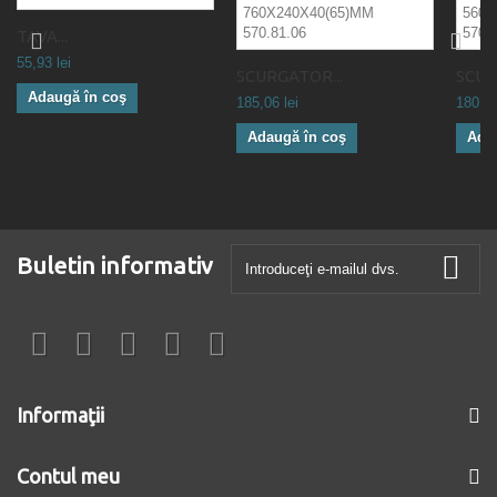
TAVA...
55,93 lei
SCURGATOR...
SCUR
Adaugă în coş
185,06 lei
180,01
Adaugă în coş
Ada
Buletin informativ
Informaţii
Contul meu