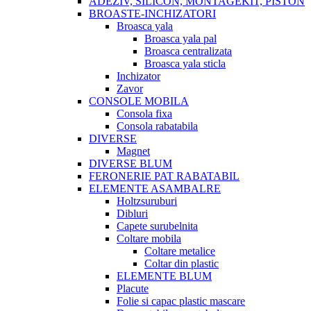
ADEZIV, SILICON, MONTAGEKIT, PISTON
BROASTE-INCHIZATORI
Broasca yala
Broasca yala pal
Broasca centralizata
Broasca yala sticla
Inchizator
Zavor
CONSOLE MOBILA
Consola fixa
Consola rabatabila
DIVERSE
Magnet
DIVERSE BLUM
FERONERIE PAT RABATABIL
ELEMENTE ASAMBALRE
Holtzsuruburi
Dibluri
Capete surubelnita
Coltare mobila
Coltare metalice
Coltar din plastic
ELEMENTE BLUM
Placute
Folie si capac plastic mascare