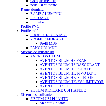
Compartimentare
perie usi culisante
Rame aluminiu
RAME ALUMINIU
PISTOANE
Limitator
Profile PVC
Profile mdf
FRONTURI USA MDF
PROFILE MDF AGT
Profil MDF
PANOURI MDF
Sisteme de ridicare usi
AVENTOS BLUM
AVENTOS BLUM HF FRANT
AVENTOS BLUM HS BASCULANT
AVENTOS BLUM HL PARALEL
AVENTOS BLUM HK PIVOTANT
AVENTOS BLUM HK-S PISTON
AVENTOS BLUM HK-XS LIMITATOR
AVENTOS HK TOP
SISTEM RIDICARE USI HAFELE
Sisteme usi culisante
SISTEM USI PLIANTE
Maner usi pliante