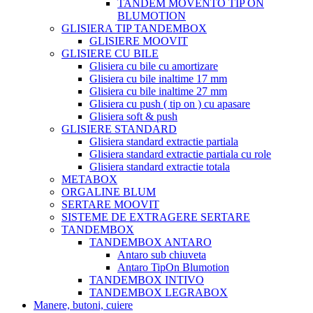
TANDEM MOVENTO TIP ON
BLUMOTION
GLISIERA TIP TANDEMBOX
GLISIERE MOOVIT
GLISIERE CU BILE
Glisiera cu bile cu amortizare
Glisiera cu bile inaltime 17 mm
Glisiera cu bile inaltime 27 mm
Glisiera cu push ( tip on ) cu apasare
Glisiera soft & push
GLISIERE STANDARD
Glisiera standard extractie partiala
Glisiera standard extractie partiala cu role
Glisiera standard extractie totala
METABOX
ORGALINE BLUM
SERTARE MOOVIT
SISTEME DE EXTRAGERE SERTARE
TANDEMBOX
TANDEMBOX ANTARO
Antaro sub chiuveta
Antaro TipOn Blumotion
TANDEMBOX INTIVO
TANDEMBOX LEGRABOX
Manere, butoni, cuiere