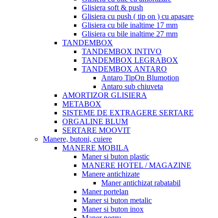
Glisiera soft & push
Glisiera cu push ( tip on ) cu apasare
Glisiera cu bile inaltime 17 mm
Glisiera cu bile inaltime 27 mm
TANDEMBOX
TANDEMBOX INTIVO
TANDEMBOX LEGRABOX
TANDEMBOX ANTARO
Antaro TipOn Blumotion
Antaro sub chiuveta
AMORTIZOR GLISIERA
METABOX
SISTEME DE EXTRAGERE SERTARE
ORGALINE BLUM
SERTARE MOOVIT
Manere, butoni, cuiere
MANERE MOBILA
Maner si buton plastic
MANERE HOTEL / MAGAZINE
Manere antichizate
Maner antichizat rabatabil
Maner portelan
Maner si buton metalic
Maner si buton inox
Maner negru