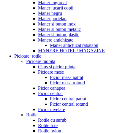
Maner ingropat
Maner jucarii copii
Maner negru
Maner portelan
Maner si buton inox
Maner si buton metalic
Maner si buton plastic
Manere antichizate
Maner antichizat rabatabil
MANERE HOTEL / MAGAZINE
Picioare, rotile
Picioare mobila
Clips si picior plinta
Picioare mese
Picior masa patrat
Picior masa rotund
Picior canapea
Picior central
Picior central patrat
Picior central rotund
Picior nivelare
Rotile
Rotile cu surub
Rotile fixe
Rotile nylon