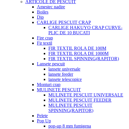
ARTICOLE DE PESCUIT
Amestec nadire
Boiles
Dip
CARLIGE PESCUIT CRAP
CARLIGE HAKUYO CRAP CURVE-
PLIC DE 10 BUCATI
Fire crap
Fir textil
FIR TEXTIL ROLA DE 100M
FIR TEXTIL ROLA DE 1000M
FIR TEXTIL SPINNING(RAPITOR)
Lansete pescuit
lansete universale
lansete feeder
lansete telescopice
Monturi crap
MULINETE PESCUIT
MULINETE PESCUIT UNIVERSALE
MULINETE PESCUIT FEEDER
MULINETE PESCUIT
SPINNING(RAPITOR)
Pelete
Pop Up
pop-up 8 mm fumigena