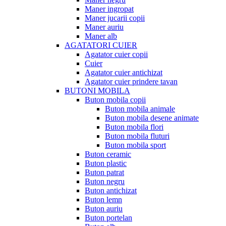
Maner ingropat
Maner jucarii copii
Maner auriu
Maner alb
AGATATORI CUIER
Agatator cuier copii
Cuier
Agatator cuier antichizat
Agatator cuier prindere tavan
BUTONI MOBILA
Buton mobila copii
Buton mobila animale
Buton mobila desene animate
Buton mobila flori
Buton mobila fluturi
Buton mobila sport
Buton ceramic
Buton plastic
Buton patrat
Buton negru
Buton antichizat
Buton lemn
Buton auriu
Buton portelan