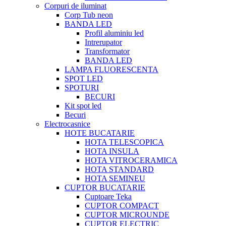
Corpuri de iluminat
Corp Tub neon
BANDA LED
Profil aluminiu led
Intrerupator
Transformator
BANDA LED
LAMPA FLUORESCENTA
SPOT LED
SPOTURI
BECURI
Kit spot led
Becuri
Electrocasnice
HOTE BUCATARIE
HOTA TELESCOPICA
HOTA INSULA
HOTA VITROCERAMICA
HOTA STANDARD
HOTA SEMINEU
CUPTOR BUCATARIE
Cuptoare Teka
CUPTOR COMPACT
CUPTOR MICROUNDE
CUPTOR ELECTRIC