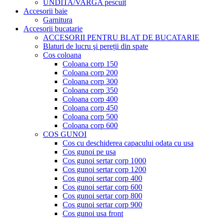
UNDITA/VARGA pescuit
Accesorii baie
Garnitura
Accesorii bucatarie
ACCESORII PENTRU BLAT DE BUCATARIE
Blaturi de lucru şi pereții din spate
Cos coloana
Coloana corp 150
Coloana corp 200
Coloana corp 300
Coloana corp 350
Coloana corp 400
Coloana corp 450
Coloana corp 500
Coloana corp 600
COS GUNOI
Cos cu deschiderea capacului odata cu usa
Cos gunoi pe usa
Cos gunoi sertar corp 1000
Cos gunoi sertar corp 1200
Cos gunoi sertar corp 400
Cos gunoi sertar corp 600
Cos gunoi sertar corp 800
Cos gunoi sertar corp 900
Cos gunoi usa front