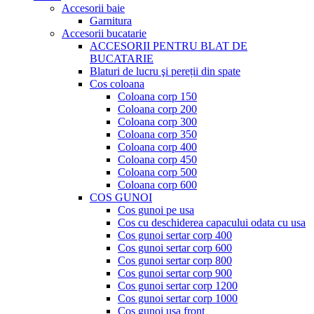
Accesorii baie
Garnitura
Accesorii bucatarie
ACCESORII PENTRU BLAT DE
BUCATARIE
Blaturi de lucru şi pereții din spate
Cos coloana
Coloana corp 150
Coloana corp 200
Coloana corp 300
Coloana corp 350
Coloana corp 400
Coloana corp 450
Coloana corp 500
Coloana corp 600
COS GUNOI
Cos gunoi pe usa
Cos cu deschiderea capacului odata cu usa
Cos gunoi sertar corp 400
Cos gunoi sertar corp 600
Cos gunoi sertar corp 800
Cos gunoi sertar corp 900
Cos gunoi sertar corp 1200
Cos gunoi sertar corp 1000
Cos gunoi usa front