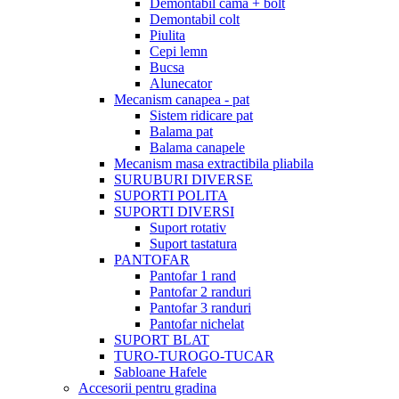
Demontabil cama + bolt
Demontabil colt
Piulita
Cepi lemn
Bucsa
Alunecator
Mecanism canapea - pat
Sistem ridicare pat
Balama pat
Balama canapele
Mecanism masa extractibila pliabila
SURUBURI DIVERSE
SUPORTI POLITA
SUPORTI DIVERSI
Suport rotativ
Suport tastatura
PANTOFAR
Pantofar 1 rand
Pantofar 2 randuri
Pantofar 3 randuri
Pantofar nichelat
SUPORT BLAT
TURO-TUROGO-TUCAR
Sabloane Hafele
Accesorii pentru gradina