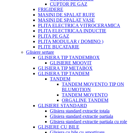
CUPTOR PE GAZ
FRIGIDERE
MASINI DE SPALAT RUFE
MASINI DE SPALAT VASE
PLITA ELECTRICA VITROCERAMICA
PLITA ELECTRICAA INDUCTIE
PLITA PE GAZ
PLITA MODULAR ( DOMINO )
PLITE BUCATARIE
Glisiere sertare
GLISIERA TIP TANDEMBOX
GLISIERE MOOVIT
GLISIERA TIP METABOX
GLISIERA TIP TANDEM
TANDEM
TANDEM MOVENTO TIP ON
BLUMOTION
TANDEM MOVENTO
ORGALINE TANDEM
GLISIERE STANDARD
Glisiera standard extractie totala
Glisiera standard extractie partiala
Glisiera standard extractie partiala cu role
GLISIERE CU BILE
Glisiera cu bile cu amortizare