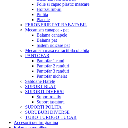
Folie si capac plastic mascare
Holtzsuruburi
Piulita
Placute
FERONERIE PAT RABATABIL
Mecanism canapea - pat
Balama canapele
Balama pat
Sistem ridicare pat
Mecanism masa extractibila pliabila
PANTOFAR
Pantofar 1 rand
Pantofar 2 randuri
Pantofar 3 randuri
Pantofar nichelat
Sabloane Hafele
SUPORT BLAT
SUPORTI DIVERSI
Suport rotativ
Suport tastatura
SUPORTI POLITA
SURUBURI DIVERSE
TURO-TUROGO-TUCAR
Accesorii pentru gradina
Balamale mobilier