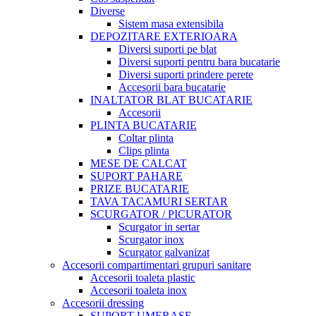
Diverse
Sistem masa extensibila
DEPOZITARE EXTERIOARA
Diversi suporti pe blat
Diversi suporti pentru bara bucatarie
Diversi suporti prindere perete
Accesorii bara bucatarie
INALTATOR BLAT BUCATARIE
Accesorii
PLINTA BUCATARIE
Coltar plinta
Clips plinta
MESE DE CALCAT
SUPORT PAHARE
PRIZE BUCATARIE
TAVA TACAMURI SERTAR
SCURGATOR / PICURATOR
Scurgator in sertar
Scurgator inox
Scurgator galvanizat
Accesorii compartimentari grupuri sanitare
Accesorii toaleta plastic
Accesorii toaleta inox
Accesorii dressing
SUPORT UMERASE