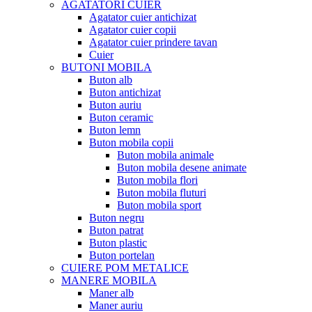
AGATATORI CUIER
Agatator cuier antichizat
Agatator cuier copii
Agatator cuier prindere tavan
Cuier
BUTONI MOBILA
Buton alb
Buton antichizat
Buton auriu
Buton ceramic
Buton lemn
Buton mobila copii
Buton mobila animale
Buton mobila desene animate
Buton mobila flori
Buton mobila fluturi
Buton mobila sport
Buton negru
Buton patrat
Buton plastic
Buton portelan
CUIERE POM METALICE
MANERE MOBILA
Maner alb
Maner auriu