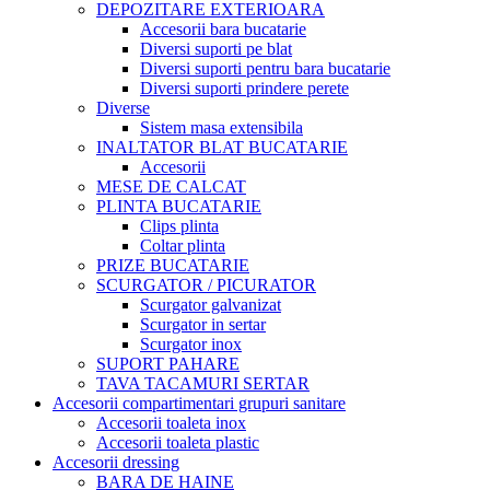
DEPOZITARE EXTERIOARA
Accesorii bara bucatarie
Diversi suporti pe blat
Diversi suporti pentru bara bucatarie
Diversi suporti prindere perete
Diverse
Sistem masa extensibila
INALTATOR BLAT BUCATARIE
Accesorii
MESE DE CALCAT
PLINTA BUCATARIE
Clips plinta
Coltar plinta
PRIZE BUCATARIE
SCURGATOR / PICURATOR
Scurgator galvanizat
Scurgator in sertar
Scurgator inox
SUPORT PAHARE
TAVA TACAMURI SERTAR
Accesorii compartimentari grupuri sanitare
Accesorii toaleta inox
Accesorii toaleta plastic
Accesorii dressing
BARA DE HAINE