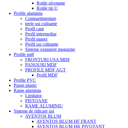
Rotile pivotante
Rotile tip U
Profile aluminiu
Compartimentare
perie usi culisante
Profil cant
Profil intermediar
Profil maner
Profil usi culisante
Sisteme expunere magazine
Profile mdf
FRONTURI USA MDF
PANOURI MDF
PROFILE MDF AGT
Profil MDF
Profile PVC
Pungi plastic
Rame aluminiu
Limitator
PISTOANE
RAME ALUMINIU
Sisteme de ridicare usi
AVENTOS BLUM
AVENTOS BLUM HF FRANT
AVENTOS BLUM HK PIVOTANT