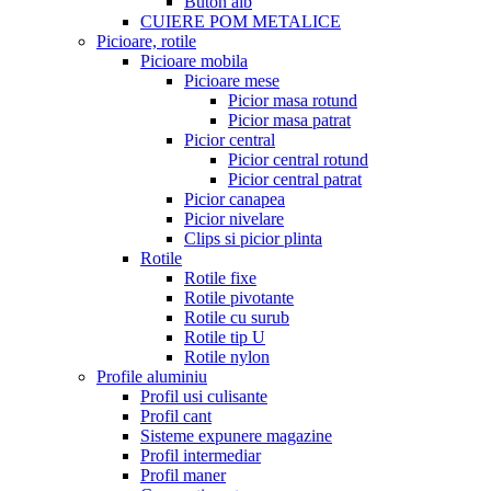
Buton alb
CUIERE POM METALICE
Picioare, rotile
Picioare mobila
Picioare mese
Picior masa rotund
Picior masa patrat
Picior central
Picior central rotund
Picior central patrat
Picior canapea
Picior nivelare
Clips si picior plinta
Rotile
Rotile fixe
Rotile pivotante
Rotile cu surub
Rotile tip U
Rotile nylon
Profile aluminiu
Profil usi culisante
Profil cant
Sisteme expunere magazine
Profil intermediar
Profil maner