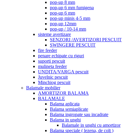
pop-up 8 mm
pop-up 6 mm fumigena
pop-up 6 mm
pop-up minis 4-5 mm
pop-up 12mm
pop-up / 10-14 mm
sisteme avertizare
SENZORI /AVERTIZORI PESCUIT
SWINGERE PESCUIT
fire feeder
penare echipate cu riguri
suporti pescuit
mulineta feeder
UNDITA/VARGA pescuit
Juvelnic pescuit
Minchiog pescuit
Balamale mobilier
AMORTIZOR BALAMA
BALAMALE
Balama aplicata
Balama semiaplicate
Balama ingropate sau incadrate
Balama in unghi
Balamale in unghi cu amortizor
Balama speciale ( lezena, de colt )