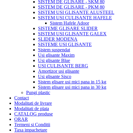
SISTEM DE GLISARE - SKM 80
SISTEM DE GLISARE - PKM 80
SISTEM USI GLISANTE ALUSTEEL
SISTEM USI CULISANTE HAFELE
Sistem Hafele Adoor
SISTEME GLISARE SLIDER
SISTEM USI GLISANTE GALEX
SLIDER MODENA
SISTEME USI GLISANTE
Sistem suspendat
Usi glisante Maxim
Usi glisante Blue
USI CULISANTE BERG
Amortizor usi glisante
Usi glisante Sisco
Sistem glisare usi mici pana in 15 kg
Sistem glisare usi mici pana in 30 kg
Pungi plastic
Contact
Modalitati de livrare
Modalitati de plata
CATALOG produse
ORAR
Termeni si Conditii
Taxa impachetare