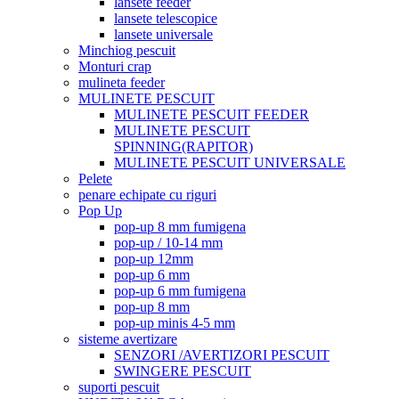
lansete feeder
lansete telescopice
lansete universale
Minchiog pescuit
Monturi crap
mulineta feeder
MULINETE PESCUIT
MULINETE PESCUIT FEEDER
MULINETE PESCUIT
SPINNING(RAPITOR)
MULINETE PESCUIT UNIVERSALE
Pelete
penare echipate cu riguri
Pop Up
pop-up 8 mm fumigena
pop-up / 10-14 mm
pop-up 12mm
pop-up 6 mm
pop-up 6 mm fumigena
pop-up 8 mm
pop-up minis 4-5 mm
sisteme avertizare
SENZORI /AVERTIZORI PESCUIT
SWINGERE PESCUIT
suporti pescuit