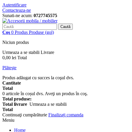
Autentificare
Contacteaza-ne
Sunati-ne acum:
0727745575
Caută
Coş
0
Produs
Produse
(gol)
Niciun produs
Urmeaza a se stabili
Livrare
0,00 lei
Total
Plăteşte
Produs adăugat cu succes la coşul dvs.
Cantitate
Total
0
articole în coșul dvs.
Aveţi un produs în coş.
Total produse:
Total livrare
Urmeaza a se stabili
Total
Continuaţi cumpărăturie
Finalizați comanda
Meniu
Home