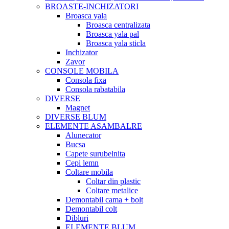
BROASTE-INCHIZATORI
Broasca yala
Broasca centralizata
Broasca yala pal
Broasca yala sticla
Inchizator
Zavor
CONSOLE MOBILA
Consola fixa
Consola rabatabila
DIVERSE
Magnet
DIVERSE BLUM
ELEMENTE ASAMBALRE
Alunecator
Bucsa
Capete surubelnita
Cepi lemn
Coltare mobila
Coltar din plastic
Coltare metalice
Demontabil cama + bolt
Demontabil colt
Dibluri
ELEMENTE BLUM