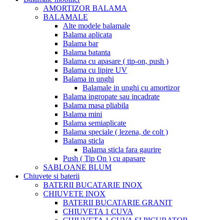
AMORTIZOR BALAMA
BALAMALE
Alte modele balamale
Balama aplicata
Balama bar
Balama batanta
Balama cu apasare ( tip-on, push )
Balama cu lipire UV
Balama in unghi
Balamale in unghi cu amortizor
Balama ingropate sau incadrate
Balama masa pliabila
Balama mini
Balama semiaplicate
Balama speciale ( lezena, de colt )
Balama sticla
Balama sticla fara gaurire
Push ( Tip On ) cu apasare
SABLOANE BLUM
Chiuvete si baterii
BATERII BUCATARIE INOX
CHIUVETE INOX
BATERII BUCATARIE GRANIT
CHIUVETA 1 CUVA