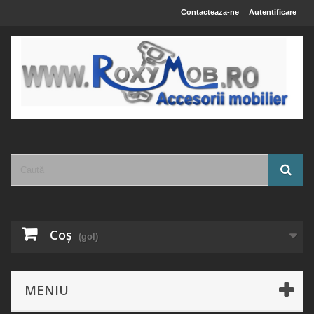
Contacteaza-ne
Autentificare
Coş
(gol)
MENIU