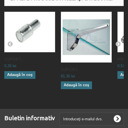
SUPORT...
MINIFI
0,26 lei
0,51 le
SUPORT...
Adaugă în coş
Ada
81,35 lei
Adaugă în coş
Buletin informativ