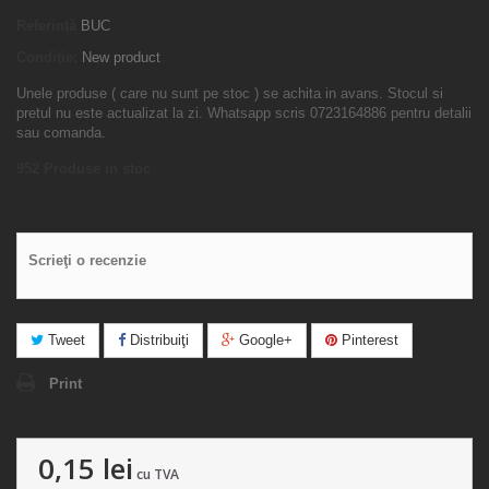
Referință
BUC
Condiție:
New product
Unele produse ( care nu sunt pe stoc ) se achita in avans. Stocul si
pretul nu este actualizat la zi. Whatsapp scris 0723164886 pentru detalii
sau comanda.
952
Produse in stoc
Scrieţi o recenzie
Tweet
Distribuiţi
Google+
Pinterest
Print
0,15 lei
cu TVA